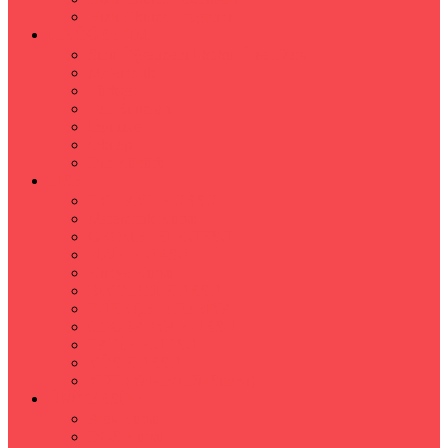
Hızlı Okuma Programı
İLKÖĞRETİM
Sınıf Öğretmeni İlkokul Özel Ders
Matematik
Türkçe
Fen Bilimleri
İngilizce
İnkılap
Din Kültürü
LİSE
TYT-AYT KURSU
Matematik Kursu
GEOMETRİ KURSU
FİZİK KURSU
Kimya Kursu
BİYOLOJİ KURSU
TÜRKÇE -EDEBİYAT
COGRAFYA KURSU
TARİH KURSU
YÖS KURSU
YDT (Yabancı Dil Sınavı)
ÜNİVERSİTE
Ales Kursu
DGS Kursu