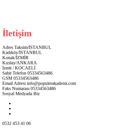
İletişim
Adres
Taksim/İSTANBUL
Kadıköy/İSTANBUL
Konak/İZMİR
Kızılay/ANKARA
İzmit / KOCAELİ
Sabit Telefon
05334563486
GSM
05334563486
Email Adresi
info@populerakademi.com
Faks Numarası
05334563486
Sosyal Medyada Biz
0532 453 41 06