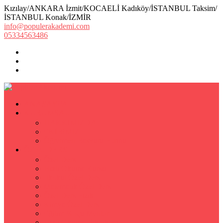
Kızılay/ANKARA İzmit/KOCAELİ Kadıköy/İSTANBUL Taksim/
İSTANBUL Konak/İZMİR
info@populerakademi.com
05334563486
ANASAYFA
KURUMSAL
HAKKIMIZDA
EKİBİMİZ
Öğretmen Başvuru Formu
ÖZEL DERS
Özel Ders
Hızlı Okuma Kursu
İlkokul Özel Ders
Matematik Özel Ders
Özel Ders Fizik
Kimya Özel Ders
Eğitim Koçu Mentor
Hızlı Okuma Teknikleri