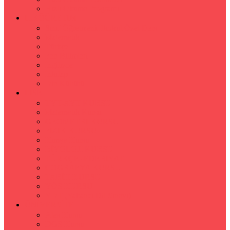
Hızlı Okuma Programı
İLKÖĞRETİM
Sınıf Öğretmeni İlkokul Özel Ders
Matematik
Türkçe
Fen Bilimleri
İngilizce
İnkılap
Din Kültürü
LİSE
TYT-AYT KURSU
Matematik Kursu
GEOMETRİ KURSU
FİZİK KURSU
Kimya Kursu
BİYOLOJİ KURSU
TÜRKÇE -EDEBİYAT
COGRAFYA KURSU
TARİH KURSU
YÖS KURSU
YDT (Yabancı Dil Sınavı)
ÜNİVERSİTE
Ales Kursu
DGS Kursu