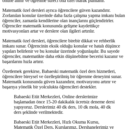
önüne alınır ve öğrenme süreci ona özel olarak planlanır.
Matematik özel dersleri ayrıca öğrencilere güven kazandırır.
Zorlanılan konular üzerinde daha fazla çalışma yapma imkanı bulan
öğrenciler, zamanla kendilerine olan inançlarını güçlendirirler.
Öğrenciler matematik konusunda gelişme kaydettikçe
motivasyonları artar ve derslere olan ilgileri artırılır.
Matematik özel dersleri, öğrencilere birebir dikkat ve rehberlik
imkanı sunar. Öğrencinin eksik olduğu konular ve hatalı düşünce
yapıları belirlenir ve bu konular üzerinde yoğunlaşılır. Bu sayede
öğrenciler, matematikte daha etkin düşünebilme becerisi kazanır ve
başarılarını hızla artırır.
Özetlemek gerekirse, Babaeski matematik özel ders hizmetleri,
öğrencilere bireysel ve özelleştirilmiş bir öğrenme deneyimi sunar.
Matematik konusunda güven kazandırır, motivasyonu artırır ve
başarıya yönelik bir yolculukta öğrencileri destekler.
Babaeski Etüt Merkezleri, Online derslerimize
başlamadan önce 15-20 dakikalık ücretsiz deneme dersi
yapıyoruz. Derslerimiz 40 dk ders, 10 dk mola, 40 dk
ders şeklinde verilmektedir.
Babaeski Etüt Merkezleri, Hızlı Okuma Kursu,
Matematik Özel Ders, Kurslarımız, Dershanelerimiz ve