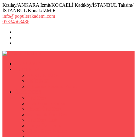
Kızılay/ANKARA İzmit/KOCAELİ Kadıköy/İSTANBUL Taksim/
İSTANBUL Konak/İZMİR
info@populerakademi.com
05334563486
ANASAYFA
KURUMSAL
HAKKIMIZDA
EKİBİMİZ
Öğretmen Başvuru Formu
ÖZEL DERS
Özel Ders
Hızlı Okuma Kursu
İlkokul Özel Ders
Matematik Özel Ders
Özel Ders Fizik
Kimya Özel Ders
Eğitim Koçu Mentor
Hızlı Okuma Teknikleri