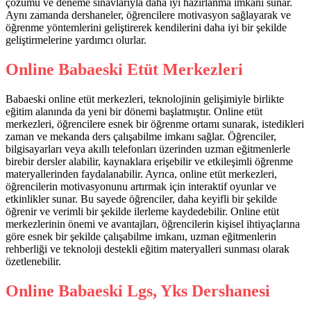
çözümü ve deneme sınavlarıyla daha iyi hazırlanma imkanı sunar.
Aynı zamanda dershaneler, öğrencilere motivasyon sağlayarak ve
öğrenme yöntemlerini geliştirerek kendilerini daha iyi bir şekilde
geliştirmelerine yardımcı olurlar.
Online Babaeski Etüt Merkezleri
Babaeski online etüt merkezleri, teknolojinin gelişimiyle birlikte
eğitim alanında da yeni bir dönemi başlatmıştır. Online etüt
merkezleri, öğrencilere esnek bir öğrenme ortamı sunarak, istedikleri
zaman ve mekanda ders çalışabilme imkanı sağlar. Öğrenciler,
bilgisayarları veya akıllı telefonları üzerinden uzman eğitmenlerle
birebir dersler alabilir, kaynaklara erişebilir ve etkileşimli öğrenme
materyallerinden faydalanabilir. Ayrıca, online etüt merkezleri,
öğrencilerin motivasyonunu artırmak için interaktif oyunlar ve
etkinlikler sunar. Bu sayede öğrenciler, daha keyifli bir şekilde
öğrenir ve verimli bir şekilde ilerleme kaydedebilir. Online etüt
merkezlerinin önemi ve avantajları, öğrencilerin kişisel ihtiyaçlarına
göre esnek bir şekilde çalışabilme imkanı, uzman eğitmenlerin
rehberliği ve teknoloji destekli eğitim materyalleri sunması olarak
özetlenebilir.
Online Babaeski Lgs, Yks Dershanesi