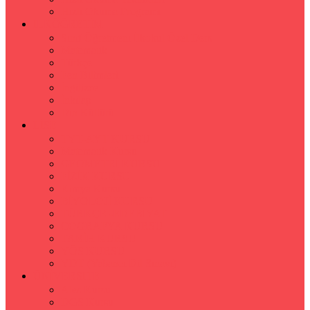
Hızlı Okuma Programı
İLKÖĞRETİM
Sınıf Öğretmeni İlkokul Özel Ders
Matematik
Türkçe
Fen Bilimleri
İngilizce
İnkılap
Din Kültürü
LİSE
TYT-AYT KURSU
Matematik Kursu
GEOMETRİ KURSU
FİZİK KURSU
Kimya Kursu
BİYOLOJİ KURSU
TÜRKÇE -EDEBİYAT
COGRAFYA KURSU
TARİH KURSU
YÖS KURSU
YDT (Yabancı Dil Sınavı)
ÜNİVERSİTE
Ales Kursu
DGS Kursu