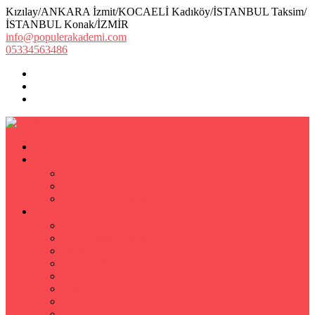
Kızılay/ANKARA İzmit/KOCAELİ Kadıköy/İSTANBUL Taksim/
İSTANBUL Konak/İZMİR
info@populerakademi.com
05334563486
ANASAYFA
KURUMSAL
HAKKIMIZDA
EKİBİMİZ
Öğretmen Başvuru Formu
ÖZEL DERS
Özel Ders
Hızlı Okuma Kursu
İlkokul Özel Ders
Matematik Özel Ders
Özel Ders Fizik
Kimya Özel Ders
Eğitim Koçu Mentor
Hızlı Okuma Teknikleri