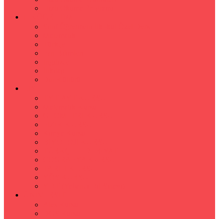
Hızlı Okuma Programı
İLKÖĞRETİM
Sınıf Öğretmeni İlkokul Özel Ders
Matematik
Türkçe
Fen Bilimleri
İngilizce
İnkılap
Din Kültürü
LİSE
TYT-AYT KURSU
Matematik Kursu
GEOMETRİ KURSU
FİZİK KURSU
Kimya Kursu
BİYOLOJİ KURSU
TÜRKÇE -EDEBİYAT
COGRAFYA KURSU
TARİH KURSU
YÖS KURSU
YDT (Yabancı Dil Sınavı)
ÜNİVERSİTE
Ales Kursu
DGS Kursu