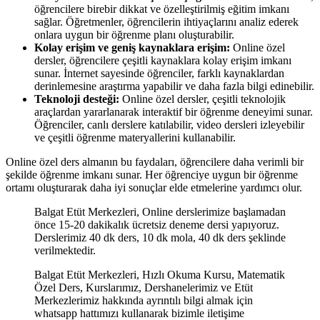
öğrencilere birebir dikkat ve özelleştirilmiş eğitim imkanı
sağlar. Öğretmenler, öğrencilerin ihtiyaçlarını analiz ederek
onlara uygun bir öğrenme planı oluşturabilir.
Kolay erişim ve geniş kaynaklara erişim:
Online özel
dersler, öğrencilere çeşitli kaynaklara kolay erişim imkanı
sunar. İnternet sayesinde öğrenciler, farklı kaynaklardan
derinlemesine araştırma yapabilir ve daha fazla bilgi edinebilir.
Teknoloji desteği:
Online özel dersler, çeşitli teknolojik
araçlardan yararlanarak interaktif bir öğrenme deneyimi sunar.
Öğrenciler, canlı derslere katılabilir, video dersleri izleyebilir
ve çeşitli öğrenme materyallerini kullanabilir.
Online özel ders almanın bu faydaları, öğrencilere daha verimli bir
şekilde öğrenme imkanı sunar. Her öğrenciye uygun bir öğrenme
ortamı oluşturarak daha iyi sonuçlar elde etmelerine yardımcı olur.
Balgat Etüt Merkezleri, Online derslerimize başlamadan
önce 15-20 dakikalık ücretsiz deneme dersi yapıyoruz.
Derslerimiz 40 dk ders, 10 dk mola, 40 dk ders şeklinde
verilmektedir.
Balgat Etüt Merkezleri, Hızlı Okuma Kursu, Matematik
Özel Ders, Kurslarımız, Dershanelerimiz ve Etüt
Merkezlerimiz hakkında ayrıntılı bilgi almak için
whatsapp hattımızı kullanarak bizimle iletişime