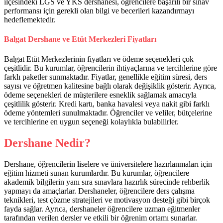
ilçesindeki LGS ve YKS dershanesi, öğrencilere başarılı bir sınav
performansı için gerekli olan bilgi ve becerileri kazandırmayı
hedeflemektedir.
Balgat Dershane ve Etüt Merkezleri Fiyatları
Balgat Etüt Merkezlerinin fiyatları ve ödeme seçenekleri çok
çeşitlidir. Bu kurumlar, öğrencilerin ihtiyaçlarına ve tercihlerine göre
farklı paketler sunmaktadır. Fiyatlar, genellikle eğitim süresi, ders
sayısı ve öğretmen kalitesine bağlı olarak değişiklik gösterir. Ayrıca,
ödeme seçenekleri de müşterilere esneklik sağlamak amacıyla
çeşitlilik gösterir. Kredi kartı, banka havalesi veya nakit gibi farklı
ödeme yöntemleri sunulmaktadır. Öğrenciler ve veliler, bütçelerine
ve tercihlerine en uygun seçeneği kolaylıkla bulabilirler.
Dershane Nedir?
Dershane, öğrencilerin liselere ve üniversitelere hazırlanmaları için
eğitim hizmeti sunan kurumlardır. Bu kurumlar, öğrencilere
akademik bilgilerin yanı sıra sınavlara hazırlık sürecinde rehberlik
yapmayı da amaçlarlar. Dershaneler, öğrencilere ders çalışma
teknikleri, test çözme stratejileri ve motivasyon desteği gibi birçok
fayda sağlar. Ayrıca, dershaneler öğrencilere uzman eğitmenler
tarafından verilen dersler ve etkili bir öğrenim ortamı sunarlar.