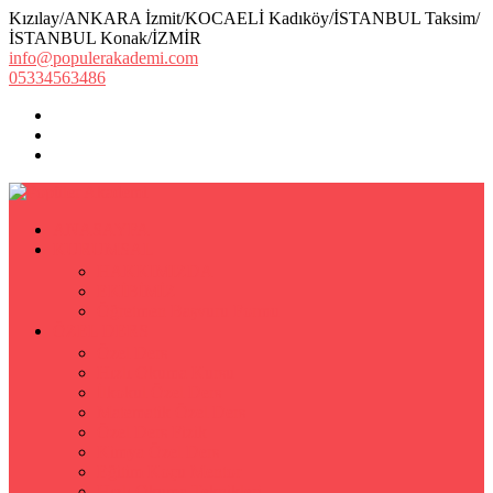
Kızılay/ANKARA İzmit/KOCAELİ Kadıköy/İSTANBUL Taksim/
İSTANBUL Konak/İZMİR
info@populerakademi.com
05334563486
ANASAYFA
KURUMSAL
HAKKIMIZDA
EKİBİMİZ
Öğretmen Başvuru Formu
ÖZEL DERS
Özel Ders
Hızlı Okuma Kursu
İlkokul Özel Ders
Matematik Özel Ders
Özel Ders Fizik
Kimya Özel Ders
Eğitim Koçu Mentor
Hızlı Okuma Teknikleri