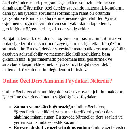
özel çözümler, esnek program seçenekleri ve hızlı ilerleme yer
almaktadır. Öğrenciler, özel dersler sayesinde matematik konularını
daha iyi anlayabilir, sorularını sormak için rahat bir ortamda
çalışabilir ve konuları daha derinlemesine öğrenebilirler. Ayrıca,
öğretmenler öğrencilerin ilerlemesini yakından takip ederek,
gerektiğinde öğrencileri teşvik eder ve destekler.
Balgat matematik özel dersler, öğrencilerin başarılarını artırmak ve
potansiyellerini maksimum düzeye çıkarmak için etkili bir çözüm
sunmaktadır. Bu özel dersler sayesinde matematik korkusu aşılabilir,
özgüven geliştirilebilir ve matematikle ilgili zorluklarla başa
çıkabilirsiniz. Eğer matematik performansınızı geliştirmek ve
sınavlarda başarı elde etmek istiyorsanız, Balgat ilçesindeki
matematik özel derslerini değerlendirebilirsiniz.
Online Özel Ders Almanın Faydaları Nelerdir?
Online özel ders almanın birçok faydası ve avantajı bulunmaktadır.
İşte online özel ders almanın sağladığı bazı faydalar:
Zaman ve mekân bağımsızlığı:
Online özel ders,
öğrencilerin istedikleri zaman ve istedikleri yerden ders
alabilme imkanı sunar. Bu sayede öğrenciler, ders saatleri ve
yerleri konusunda esneklik kazanır.
Bireysel dikkat ve özelleştirilmiş eğitim:
Online özel dersler,