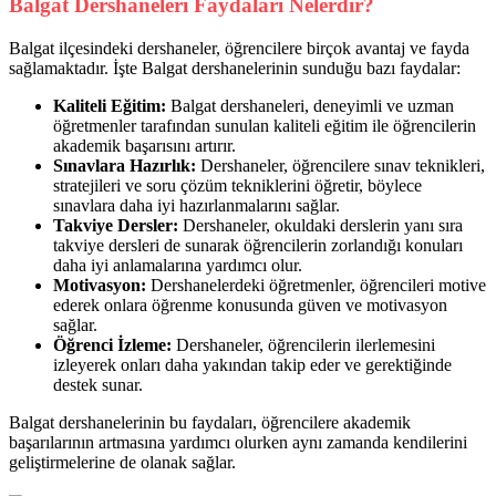
Balgat Dershaneleri Faydaları Nelerdir?
Balgat ilçesindeki dershaneler, öğrencilere birçok avantaj ve fayda
sağlamaktadır. İşte Balgat dershanelerinin sunduğu bazı faydalar:
Kaliteli Eğitim:
Balgat dershaneleri, deneyimli ve uzman
öğretmenler tarafından sunulan kaliteli eğitim ile öğrencilerin
akademik başarısını artırır.
Sınavlara Hazırlık:
Dershaneler, öğrencilere sınav teknikleri,
stratejileri ve soru çözüm tekniklerini öğretir, böylece
sınavlara daha iyi hazırlanmalarını sağlar.
Takviye Dersler:
Dershaneler, okuldaki derslerin yanı sıra
takviye dersleri de sunarak öğrencilerin zorlandığı konuları
daha iyi anlamalarına yardımcı olur.
Motivasyon:
Dershanelerdeki öğretmenler, öğrencileri motive
ederek onlara öğrenme konusunda güven ve motivasyon
sağlar.
Öğrenci İzleme:
Dershaneler, öğrencilerin ilerlemesini
izleyerek onları daha yakından takip eder ve gerektiğinde
destek sunar.
Balgat dershanelerinin bu faydaları, öğrencilere akademik
başarılarının artmasına yardımcı olurken aynı zamanda kendilerini
geliştirmelerine de olanak sağlar.