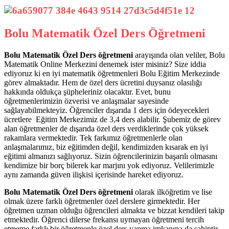
Bolu Matematik Özel Ders Öğretmeni
Bolu Matematik Özel Ders öğretmeni
arayışında olan veliler, Bolu
Matematik Online Merkezini denemek ister misiniz? Size iddia
ediyoruz ki en iyi matematik öğretmenleri Bolu Eğitim Merkezinde
görev almaktadır. Hem de özel ders ücretini duysanız olasılığı
hakkında oldukça şüpheleriniz olacaktır. Evet, bunu
öğretmenlerimizin özverisi ve anlaşmalar sayesinde
sağlayabilmekteyiz. Öğrenciler dışarıda 1 ders için ödeyecekleri
ücretlere Eğitim Merkezimiz de 3,4 ders alabilir. Şubemiz de görev
alan öğretmenler de dışarıda özel ders verdiklerinde çok yüksek
rakamlara vermektedir. Tek farkımız öğretmenlerle olan
anlaşmalarımız, biz eğitimden değil, kendimizden kısarak en iyi
eğitimi almanızı sağlıyoruz. Sizin öğrencilerinizin başarılı olmasını
kendimize bir borç bilerek kar marjını yok ediyoruz. Velilerimizle
aynı zamanda güven ilişkisi içerisinde hareket ediyoruz.
Bolu Matematik Özel Ders öğretmeni
olarak ilköğretim ve lise
olmak üzere farklı öğretmenler özel derslere girmektedir. Her
öğretmen uzman olduğu öğrencileri almakta ve bizzat kendileri takip
etmektedir. Öğrenci dilerse frekansı uymayan öğretmeni tercih
etmeme farklı bir öğretmenle özel ders yapma imkanına da sahiptir.