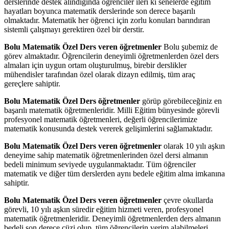
derslerinde destek alındığında öğrenciler ileri ki senelerde eğitim
hayatları boyunca matematik derslerinde son derece başarılı
olmaktadır. Matematik her öğrenci için zorlu konuları barındıran
sistemli çalışmayı gerektiren özel bir derstir.
Bolu Matematik Özel Ders veren öğretmenler
Bolu şubemiz de
görev almaktadır. Öğrencilerin deneyimli öğretmenlerden özel ders
almaları için uygun ortam oluşturulmuş, birebir derslikler
mühendisler tarafından özel olarak dizayn edilmiş, tüm araç
gereçlere sahiptir.
Bolu Matematik Özel Ders öğretmenler
görüp görebileceğiniz en
başarılı matematik öğretmenleridir. Milli Eğitim bünyesinde görevli
profesyonel matematik öğretmenleri, değerli öğrencilerimize
matematik konusunda destek vererek gelişimlerini sağlamaktadır.
Bolu Matematik Özel Ders veren öğretmenler
olarak 10 yılı aşkın
deneyime sahip matematik öğretmenlerinden özel dersi almanın
bedeli minimum seviyede uygulanmaktadır. Tüm öğrenciler
matematik ve diğer tüm derslerden aynı bedele eğitim alma imkanına
sahiptir.
Bolu Matematik Özel Ders veren öğretmenler
çevre okullarda
görevli, 10 yılı aşkın süredir eğitim hizmeti veren, profesyonel
matematik öğretmenleridir. Deneyimli öğretmenlerden ders almanın
bedeli son derece cüzi olup, tüm öğrencilerin verim alabilmeleri