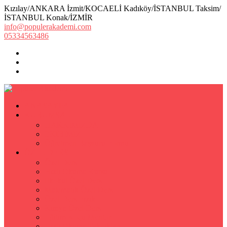
Kızılay/ANKARA İzmit/KOCAELİ Kadıköy/İSTANBUL Taksim/
İSTANBUL Konak/İZMİR
info@populerakademi.com
05334563486
ANASAYFA
KURUMSAL
HAKKIMIZDA
EKİBİMİZ
Öğretmen Başvuru Formu
ÖZEL DERS
Özel Ders
Hızlı Okuma Kursu
İlkokul Özel Ders
Matematik Özel Ders
Özel Ders Fizik
Kimya Özel Ders
Eğitim Koçu Mentor
Hızlı Okuma Teknikleri