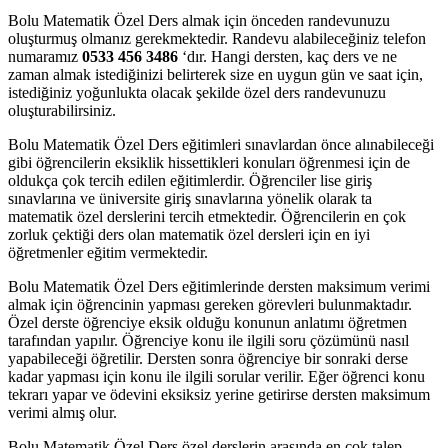
Bolu Matematik Özel Ders almak için önceden randevunuzu
oluşturmuş olmanız gerekmektedir. Randevu alabileceğiniz telefon
numaramız
0533 456 3486
‘dır. Hangi dersten, kaç ders ve ne
zaman almak istediğinizi belirterek size en uygun gün ve saat için,
istediğiniz yoğunlukta olacak şekilde özel ders randevunuzu
oluşturabilirsiniz.
Bolu Matematik Özel Ders eğitimleri sınavlardan önce alınabileceği
gibi öğrencilerin eksiklik hissettikleri konuları öğrenmesi için de
oldukça çok tercih edilen eğitimlerdir. Öğrenciler lise giriş
sınavlarına ve üniversite giriş sınavlarına yönelik olarak ta
matematik özel derslerini tercih etmektedir. Öğrencilerin en çok
zorluk çektiği ders olan matematik özel dersleri için en iyi
öğretmenler eğitim vermektedir.
Bolu Matematik Özel Ders eğitimlerinde dersten maksimum verimi
almak için öğrencinin yapması gereken görevleri bulunmaktadır.
Özel derste öğrenciye eksik olduğu konunun anlatımı öğretmen
tarafından yapılır. Öğrenciye konu ile ilgili soru çözümünü nasıl
yapabileceği öğretilir. Dersten sonra öğrenciye bir sonraki derse
kadar yapması için konu ile ilgili sorular verilir. Eğer öğrenci konu
tekrarı yapar ve ödevini eksiksiz yerine getirirse dersten maksimum
verimi almış olur.
Bolu Matematik Özel Ders özel derslerin arasında en çok talep