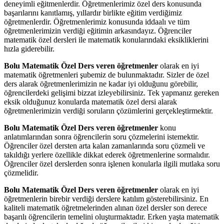
deneyimli eğitmenlerdir. Öğretmenlerimiz özel ders konusunda
başarılarını kanıtlamış, yıllardır birlikte eğitim verdiğimiz
öğretmenlerdir. Öğretmenlerimiz konusunda iddaalı ve tüm
öğretmenlerimizin verdiği eğitimin arkasındayız. Öğrenciler
matematik özel dersleri ile matematik konularındaki eksikliklerini
hızla giderebilir.
Bolu Matematik Özel Ders veren öğretmenler
olarak en iyi
matematik öğretmenleri şubemiz de bulunmaktadır. Sizler de özel
ders alarak öğretmenlerimizin ne kadar iyi olduğunu görebilir,
öğrencilerdeki gelişimi bizzat izleyebilirsiniz. Tek yapmanız gereken
eksik olduğunuz konularda matematik özel dersi alarak
öğretmenlerimizin verdiği soruların çözümlerini gerçekleştirmektir.
Bolu Matematik Özel Ders veren öğretmenler
konu
anlatımlarından sonra öğrencilerin soru çözmelerini istemektir.
Öğrenciler özel dersten arta kalan zamanlarında soru çözmeli ve
takıldığı yerlere özellikle dikkat ederek öğretmenlerine sormalıdır.
Öğrenciler özel derslerden sonra işlenen konularla ilgili mutlaka soru
çözmelidir.
Bolu Matematik Özel Ders veren öğretmenler
olarak en iyi
öğretmenlerin birebir verdiği derslere katılım gösterebilirsiniz. En
kaliteli matematik öğretmelerinden alınan özel dersler son derece
başarılı öğrencilerin temelini oluşturmaktadır. Erken yaşta matematik