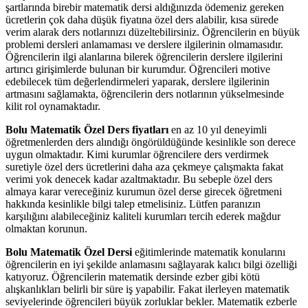
şartlarında birebir matematik dersi aldığınızda ödemeniz gereken
ücretlerin çok daha düşük fiyatına özel ders alabilir, kısa sürede
verim alarak ders notlarınızı düzeltebilirsiniz. Öğrencilerin en büyük
problemi dersleri anlamaması ve derslere ilgilerinin olmamasıdır.
Öğrencilerin ilgi alanlarına bilerek öğrencilerin derslere ilgilerini
artırıcı girişimlerde bulunan bir kurumdur. Öğrencileri motive
edebilecek tüm değerlendirmeleri yaparak, derslere ilgilerinin
artmasını sağlamakta, öğrencilerin ders notlarının yükselmesinde
kilit rol oynamaktadır.
Bolu Matematik Özel Ders fiyatları
en az 10 yıl deneyimli
öğretmenlerden ders alındığı öngörüldüğünde kesinlikle son derece
uygun olmaktadır. Kimi kurumlar öğrencilere ders verdirmek
suretiyle özel ders ücretlerini daha aza çekmeye çalışmakta fakat
verimi yok denecek kadar azaltmaktadır. Bu sebeple özel ders
almaya karar vereceğiniz kurumun özel derse girecek öğretmeni
hakkında kesinlikle bilgi talep etmelisiniz. Lütfen paranızın
karşılığını alabileceğiniz kaliteli kurumları tercih ederek mağdur
olmaktan korunun.
Bolu Matematik Özel Dersi
eğitimlerinde matematik konularını
öğrencilerin en iyi şekilde anlamasını sağlayarak kalıcı bilgi özelliği
katıyoruz. Öğrencilerin matematik dersinde ezber gibi kötü
alışkanlıkları belirli bir süre iş yapabilir. Fakat ilerleyen matematik
seviyelerinde öğrencileri büyük zorluklar bekler. Matematik ezberle