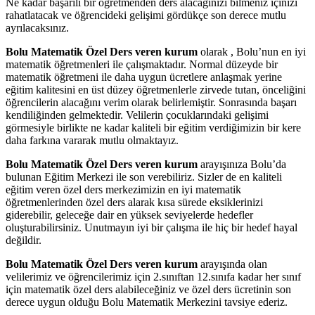
Ne kadar başarılı bir öğretmenden ders alacağınızı bilmeniz içinizi
rahatlatacak ve öğrencideki gelişimi gördükçe son derece mutlu
ayrılacaksınız.
Bolu Matematik Özel Ders veren kurum
olarak , Bolu’nun en iyi
matematik öğretmenleri ile çalışmaktadır. Normal düzeyde bir
matematik öğretmeni ile daha uygun ücretlere anlaşmak yerine
eğitim kalitesini en üst düzey öğretmenlerle zirvede tutan, önceliğini
öğrencilerin alacağını verim olarak belirlemiştir. Sonrasında başarı
kendiliğinden gelmektedir. Velilerin çocuklarındaki gelişimi
görmesiyle birlikte ne kadar kaliteli bir eğitim verdiğimizin bir kere
daha farkına vararak mutlu olmaktayız.
Bolu Matematik Özel Ders veren kurum
arayışınıza Bolu’da
bulunan Eğitim Merkezi ile son verebiliriz. Sizler de en kaliteli
eğitim veren özel ders merkezimizin en iyi matematik
öğretmenlerinden özel ders alarak kısa sürede eksiklerinizi
giderebilir, geleceğe dair en yüksek seviyelerde hedefler
oluşturabilirsiniz. Unutmayın iyi bir çalışma ile hiç bir hedef hayal
değildir.
Bolu Matematik Özel Ders veren kurum
arayışında olan
velilerimiz ve öğrencilerimiz için 2.sınıftan 12.sınıfa kadar her sınıf
için matematik özel ders alabileceğiniz ve özel ders ücretinin son
derece uygun olduğu Bolu Matematik Merkezini tavsiye ederiz.