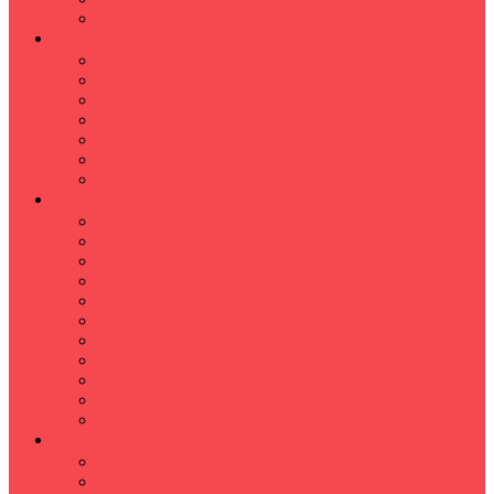
Hızlı Okuma Programı
İLKÖĞRETİM
Sınıf Öğretmeni İlkokul Özel Ders
Matematik
Türkçe
Fen Bilimleri
İngilizce
İnkılap
Din Kültürü
LİSE
TYT-AYT KURSU
Matematik Kursu
GEOMETRİ KURSU
FİZİK KURSU
Kimya Kursu
BİYOLOJİ KURSU
TÜRKÇE -EDEBİYAT
COGRAFYA KURSU
TARİH KURSU
YÖS KURSU
YDT (Yabancı Dil Sınavı)
ÜNİVERSİTE
Ales Kursu
DGS Kursu