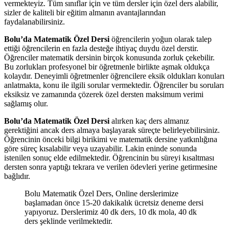
vermekteyiz. Tüm sınıflar için ve tüm dersler için özel ders alabilir,
sizler de kaliteli bir eğitim almanın avantajlarından
faydalanabilirsiniz.
Bolu’da Matematik Özel Dersi
öğrencilerin yoğun olarak talep
ettiği öğrencilerin en fazla desteğe ihtiyaç duydu özel derstir.
Öğrenciler matematik dersinin birçok konusunda zorluk çekebilir.
Bu zorlukları profesyonel bir öğretmenle birlikte aşmak oldukça
kolaydır. Deneyimli öğretmenler öğrencilere eksik oldukları konuları
anlatmakta, konu ile ilgili sorular vermektedir. Öğrenciler bu soruları
eksiksiz ve zamanında çözerek özel dersten maksimum verimi
sağlamış olur.
Bolu’da Matematik Özel Dersi
alırken kaç ders almanız
gerektiğini ancak ders almaya başlayarak süreçte belirleyebilirsiniz.
Öğrencinin önceki bilgi birikimi ve matematik dersine yatkınlığına
göre süreç kısalabilir veya uzayabilir. Lakin eninde sonunda
istenilen sonuç elde edilmektedir. Öğrencinin bu süreyi kısaltması
dersten sonra yaptığı tekrara ve verilen ödevleri yerine getirmesine
bağlıdır.
Bolu Matematik Özel Ders, Online derslerimize
başlamadan önce 15-20 dakikalık ücretsiz deneme dersi
yapıyoruz. Derslerimiz 40 dk ders, 10 dk mola, 40 dk
ders şeklinde verilmektedir.