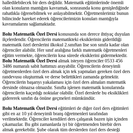
halledilebilecek bir ders değildir. Matematik eğitimlerinde önemli
olan konuların mantığını kavramak, sonrasında konu genişlediğinde
rahatlıkla öğrenebilmek ve anlayabilmektir. Öğretmenlerimiz bunun
bilincinde hareket ederek öğrencilerimizin konuları mantığıyla
kavramalarını sağlamaktadır.
Bolu Matematik Özel Dersi
konusunda son derece ihtiyaç duyulan
ilçelerdendir. Öğrencilerin matematikteki eksiklerinin giderildiği
matematik özel derslerini ilkokul 2.sınıftan lise son sınıfa kadar olan
öğrenciler alabilir. Her sınıf aralığına farklı matematik öğretmenleri
eğitim vermekte, öğrencilerin kısa sürede eksiklerini gidermektedir.
Bolu Matematik Özel Dersi
almak isteyen öğrenciler 0533 456
3486 numaralı sabit hattımızı arayabilir. Öğrencilerin deneyimli
öğretmenlerden özel ders almak için tek yapmaları gereken özel ders
randevusu oluşturmak ve derse belirttikleri zamanda gelmektir.
Öğrencilerin başarıyı yakalaması için özel ders almaları matematik
dersinde olmazsa olmazdır. Sınıfta işlenen matematik konularında
öğrencilerin kaçırdığı noktalar olabilir. Özel derslerle bu eksiklikleri
gidererek sınıfın da önüne geçmeleri mümkündür.
Bolu Matematik Özel Dersi
eğitimleri de diğer özel ders eğitimleri
gibi en az 10 yıl deneyimli branş öğretmenleri tarafından
verilmektedir. Öğrenciler kendileri ders çalışarak bazen işin içinden
çıkamazlar. Bu gibi zamanlarda iyi bir öğretmenden birebir ders
almak gerekebilir. Şube olarak tüm derslerden özel ders desteği