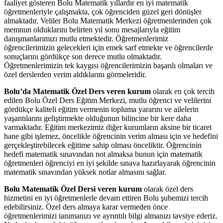
faaliyet gösteren Bolu Matematik yıllardır en iyi matematik
öğretmenleriyle çalışmakta, çok öğrenciden güzel geri dönüşler
almaktadır. Veliler Bolu Matematik Merkezi öğretmenlerinden çok
memnun olduklarını belirten yıl sonu mesajlarıyla eğitim
danışmanlarımızı mutlu etmektedir. Öğretmenlerimiz
öğrencilerimizin gelecekleri için emek sarf etmekte ve öğrencilerde
sonuçlarını gördükçe son derece mutlu olmaktadır.
Öğretmenlerimizin tek kaygısı öğrencilerimizin başarılı olmaları ve
özel derslerden verim aldıklarını görmeleridir.
Bolu’da Matematik Özel Ders veren kurum
olarak en çok tercih
edilen Bolu Özel Ders Eğitim Merkezi, mutlu öğrenci ve velilerini
gördükçe kaliteli eğitim vermenin topluma yararını ve ailelerin
yaşantılarını geliştirmekte olduğunun bilincine bir kere daha
varmaktadır. Eğitim merkezimiz diğer kurumların aksine bir ticaret
hane gibi işlemez, öncelikle öğrencinin verim alması için ve hedefini
gerçekleştirebilecek eğitime sahip olması önceliktir. Öğrencinin
hedefi matematik sınavından not almaksa bunun için matematik
öğretmenleri öğrenciyi en iyi şekilde sınava hazırlayarak öğrencinin
matematik sınavından yüksek notlar almasını sağlar.
Bolu Matematik Özel Dersi veren kurum
olarak özel ders
hizmetini en iyi öğretmenlerle devam ettiren Bolu şubemizi tercih
edebilirsiniz. Özel ders almaya karar vermeden önce
öğretmenlerimizi tanımanızı ve ayrıntılı bilgi almanızı tavsiye ederiz.