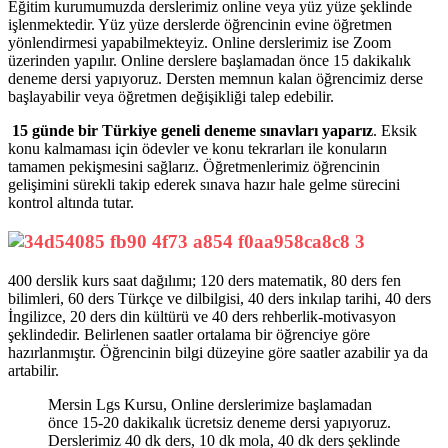
Eğitim kurumumuzda derslerimiz online veya yüz yüze şeklinde
işlenmektedir. Yüz yüze derslerde öğrencinin evine öğretmen
yönlendirmesi yapabilmekteyiz. Online derslerimiz ise Zoom
üzerinden yapılır. Online derslere başlamadan önce 15 dakikalık
deneme dersi yapıyoruz. Dersten memnun kalan öğrencimiz derse
başlayabilir veya öğretmen değişikliği talep edebilir.
15 günde bir Türkiye geneli deneme sınavları yaparız
. Eksik
konu kalmaması için ödevler ve konu tekrarları ile konuların
tamamen pekişmesini sağlarız. Öğretmenlerimiz öğrencinin
gelişimini sürekli takip ederek sınava hazır hale gelme sürecini
kontrol altında tutar.
400 derslik kurs saat dağılımı; 120 ders matematik, 80 ders fen
bilimleri, 60 ders Türkçe ve dilbilgisi, 40 ders inkılap tarihi, 40 ders
İngilizce, 20 ders din kültürü ve 40 ders rehberlik-motivasyon
şeklindedir. Belirlenen saatler ortalama bir öğrenciye göre
hazırlanmıştır. Öğrencinin bilgi düzeyine göre saatler azabilir ya da
artabilir.
Mersin Lgs Kursu, Online derslerimize başlamadan
önce 15-20 dakikalık ücretsiz deneme dersi yapıyoruz.
Derslerimiz 40 dk ders, 10 dk mola, 40 dk ders şeklinde