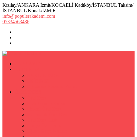
Kızılay/ANKARA İzmit/KOCAELİ Kadıköy/İSTANBUL Taksim/
İSTANBUL Konak/İZMİR
info@populerakademi.com
05334563486
ANASAYFA
KURUMSAL
HAKKIMIZDA
EKİBİMİZ
Öğretmen Başvuru Formu
ÖZEL DERS
Özel Ders
Hızlı Okuma Kursu
İlkokul Özel Ders
Matematik Özel Ders
Özel Ders Fizik
Kimya Özel Ders
Eğitim Koçu Mentor
Hızlı Okuma Teknikleri