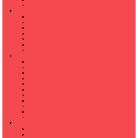
Hızlı Okuma Programı
İLKÖĞRETİM
Sınıf Öğretmeni İlkokul Özel Ders
Matematik
Türkçe
Fen Bilimleri
İngilizce
İnkılap
Din Kültürü
LİSE
TYT-AYT KURSU
Matematik Kursu
GEOMETRİ KURSU
FİZİK KURSU
Kimya Kursu
BİYOLOJİ KURSU
TÜRKÇE -EDEBİYAT
COGRAFYA KURSU
TARİH KURSU
YÖS KURSU
YDT (Yabancı Dil Sınavı)
ÜNİVERSİTE
Ales Kursu
DGS Kursu