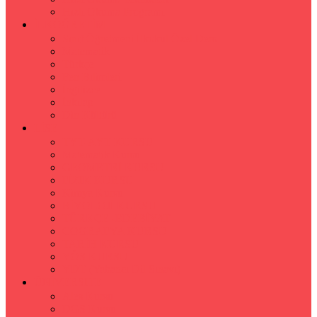
Hızlı Okuma Programı
İLKÖĞRETİM
Sınıf Öğretmeni İlkokul Özel Ders
Matematik
Türkçe
Fen Bilimleri
İngilizce
İnkılap
Din Kültürü
LİSE
TYT-AYT KURSU
Matematik Kursu
GEOMETRİ KURSU
FİZİK KURSU
Kimya Kursu
BİYOLOJİ KURSU
TÜRKÇE -EDEBİYAT
COGRAFYA KURSU
TARİH KURSU
YÖS KURSU
YDT (Yabancı Dil Sınavı)
ÜNİVERSİTE
Ales Kursu
DGS Kursu