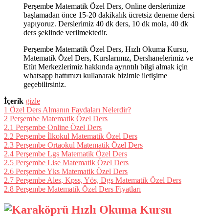
Perşembe Matematik Özel Ders, Online derslerimize
başlamadan önce 15-20 dakikalık ücretsiz deneme dersi
yapıyoruz. Derslerimiz 40 dk ders, 10 dk mola, 40 dk
ders şeklinde verilmektedir.
Perşembe Matematik Özel Ders, Hızlı Okuma Kursu,
Matematik Özel Ders, Kurslarımız, Dershanelerimiz ve
Etüt Merkezlerimiz hakkında ayrıntılı bilgi almak için
whatsapp hattımızı kullanarak bizimle iletişime
geçebilirsiniz.
İçerik
gizle
1
Özel Ders Almanın Faydaları Nelerdir?
2
Perşembe Matematik Özel Ders
2.1
Perşembe Online Özel Ders
2.2
Perşembe İlkokul Matematik Özel Ders
2.3
Perşembe Ortaokul Matematik Özel Ders
2.4
Perşembe Lgs Matematik Özel Ders
2.5
Perşembe Lise Matematik Özel Ders
2.6
Perşembe Yks Matematik Özel Ders
2.7
Perşembe Ales, Kpss, Yös, Dgs Matematik Özel Ders
2.8
Perşembe Matematik Özel Ders Fiyatları