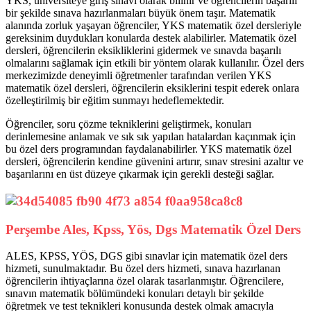
YKS, üniversiteye giriş sınavı olarak bilinir ve öğrencilerin başarılı
bir şekilde sınava hazırlanmaları büyük önem taşır. Matematik
alanında zorluk yaşayan öğrenciler, YKS matematik özel dersleriyle
gereksinim duydukları konularda destek alabilirler. Matematik özel
dersleri, öğrencilerin eksikliklerini gidermek ve sınavda başarılı
olmalarını sağlamak için etkili bir yöntem olarak kullanılır. Özel ders
merkezimizde deneyimli öğretmenler tarafından verilen YKS
matematik özel dersleri, öğrencilerin eksiklerini tespit ederek onlara
özelleştirilmiş bir eğitim sunmayı hedeflemektedir.
Öğrenciler, soru çözme tekniklerini geliştirmek, konuları
derinlemesine anlamak ve sık sık yapılan hatalardan kaçınmak için
bu özel ders programından faydalanabilirler. YKS matematik özel
dersleri, öğrencilerin kendine güvenini artırır, sınav stresini azaltır ve
başarılarını en üst düzeye çıkarmak için gerekli desteği sağlar.
Perşembe Ales, Kpss, Yös, Dgs Matematik Özel Ders
ALES, KPSS, YÖS, DGS gibi sınavlar için matematik özel ders
hizmeti, sunulmaktadır. Bu özel ders hizmeti, sınava hazırlanan
öğrencilerin ihtiyaçlarına özel olarak tasarlanmıştır. Öğrencilere,
sınavın matematik bölümündeki konuları detaylı bir şekilde
öğretmek ve test teknikleri konusunda destek olmak amacıyla