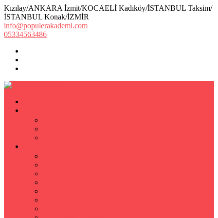
Kızılay/ANKARA İzmit/KOCAELİ Kadıköy/İSTANBUL Taksim/
İSTANBUL Konak/İZMİR
info@populerakademi.com
05334563486
ANASAYFA
KURUMSAL
HAKKIMIZDA
EKİBİMİZ
Öğretmen Başvuru Formu
ÖZEL DERS
Özel Ders
Hızlı Okuma Kursu
İlkokul Özel Ders
Matematik Özel Ders
Özel Ders Fizik
Kimya Özel Ders
Eğitim Koçu Mentor
Hızlı Okuma Teknikleri