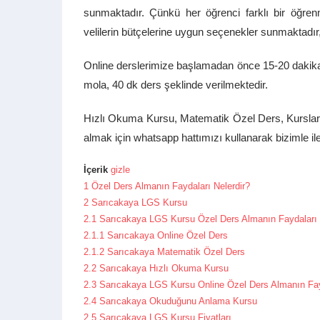
sunmaktadır. Çünkü her öğrenci farklı bir öğrenme
velilerin bütçelerine uygun seçenekler sunmaktadır,
Online derslerimize başlamadan önce 15-20 dakikal
mola, 40 dk ders şeklinde verilmektedir.
Hızlı Okuma Kursu, Matematik Özel Ders, Kurslarım
almak için whatsapp hattımızı kullanarak bizimle ile
İçerik
gizle
1
Özel Ders Almanın Faydaları Nelerdir?
2
Sarıcakaya LGS Kursu
2.1
Sarıcakaya LGS Kursu Özel Ders Almanın Faydaları 
2.1.1
Sarıcakaya Online Özel Ders
2.1.2
Sarıcakaya Matematik Özel Ders
2.2
Sarıcakaya Hızlı Okuma Kursu
2.3
Sarıcakaya LGS Kursu Online Özel Ders Almanın Fayd
2.4
Sarıcakaya Okuduğunu Anlama Kursu
2.5
Sarıcakaya LGS Kursu Fiyatları