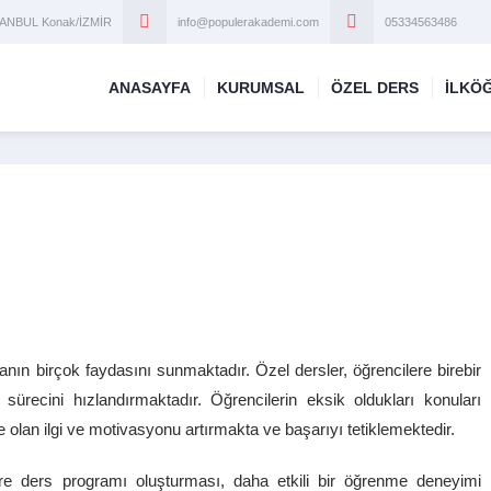
STANBUL Konak/İZMİR
info@populerakademi.com
05334563486
ANASAYFA
KURUMSAL
ÖZEL DERS
İLKÖ
ın birçok faydasını sunmaktadır. Özel dersler, öğrencilere birebir
recini hızlandırmaktadır. Öğrencilerin eksik oldukları konuları
olan ilgi ve motivasyonu artırmakta ve başarıyı tetiklemektedir.
göre ders programı oluşturması, daha etkili bir öğrenme deneyimi