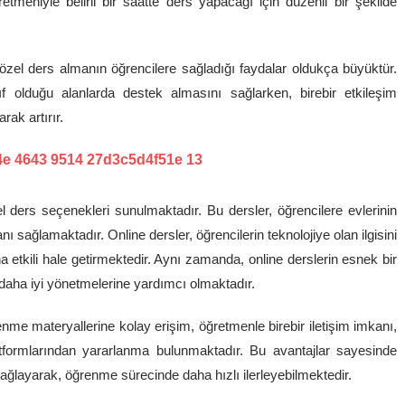
retmeniyle belirli bir saatte ders yapacağı için düzenli bir şekilde
el ders almanın öğrencilere sağladığı faydalar oldukça büyüktür.
yıf olduğu alanlarda destek almasını sağlarken, birebir etkileşim
rak artırır.
ders seçenekleri sunulmaktadır. Bu dersler, öğrencilere evlerinin
 sağlamaktadır. Online dersler, öğrencilerin teknolojiye olan ilgisini
etkili hale getirmektedir. Aynı zamanda, online derslerin esnek bir
ı daha iyi yönetmelerine yardımcı olmaktadır.
renme materyallerine kolay erişim, öğretmenle birebir iletişim imkanı,
tformlarından yararlanma bulunmaktadır. Bu avantajlar sayesinde
m sağlayarak, öğrenme sürecinde daha hızlı ilerleyebilmektedir.