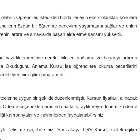
abilir. Öğrenciler, istedikleri hızda ilerleyip eksik oldukları konulara
ğrencilerin özgün bir öğrenme deneyimi yaşamasını sağlar ve onları
enini artırır ve sınavlarda başarı elde etme şansını yükseltir.
hazırlık sürecinde gerekli bilgileri sağlama ve başarıyı artırma
ya Okuduğunu Anlama Kursu ise öğrencilere okuma becerilerini
defleyen bir eğitim programıdır.
çelerine uygun bir şekilde düzenlenmiştir. Kursun fiyatları, alınacak
ir. Ödeme seçenekleri arasında haftalık, aylık veya dönemlik ödeme
ği kampanyalar ve indirimlerden faydalanabilirsiniz.
iyle iletişime geçebilirsiniz. Sarıcakaya LGS Kursu, kaliteli eğitim
.