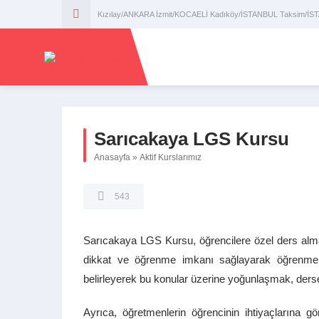
Kızılay/ANKARA İzmit/KOCAELİ Kadıköy/İSTANBUL Taksim/İ
Sarıcakaya LGS Kursu
Anasayfa
»
Aktif Kurslarımız
543
Sarıcakaya LGS Kursu, öğrencilere özel ders alman
dikkat ve öğrenme imkanı sağlayarak öğrenme sü
belirleyerek bu konular üzerine yoğunlaşmak, derse 
Ayrıca, öğretmenlerin öğrencinin ihtiyaçlarına 