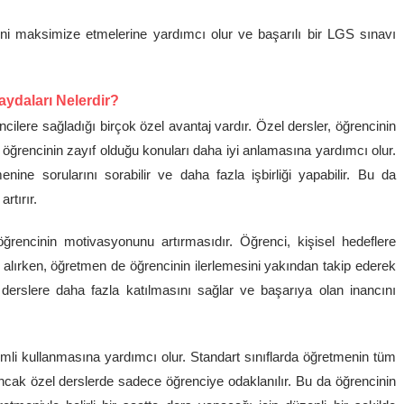
ini maksimize etmelerine yardımcı olur ve başarılı bir LGS sınavı
ydaları Nelerdir?
lere sağladığı birçok özel avantaj vardır. Özel dersler, öğrencinin
ve öğrencinin zayıf olduğu konuları daha iyi anlamasına yardımcı olur.
nine sorularını sorabilir ve daha fazla işbirliği yapabilir. Bu da
rtırır.
rencinin motivasyonunu artırmasıdır. Öğrenci, kişisel hedeflere
i alırken, öğretmen de öğrencinin ilerlemesini yakından takip ederek
 derslere daha fazla katılmasını sağlar ve başarıya olan inancını
mli kullanmasına yardımcı olur. Standart sınıflarda öğretmenin tüm
ncak özel derslerde sadece öğrenciye odaklanılır. Bu da öğrencinin