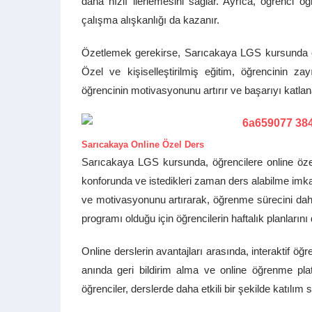
daha hızlı ilerlemesini sağlar. Ayrıca, öğrenci öğ
çalışma alışkanlığı da kazanır.
Özetlemek gerekirse, Sarıcakaya LGS kursunda öz
Özel ve kişiselleştirilmiş eğitim, öğrencinin za
öğrencinin motivasyonunu artırır ve başarıyı katlana
Sarıcakaya Online Özel Ders
Sarıcakaya LGS kursunda, öğrencilere online özel 
konforunda ve istedikleri zaman ders alabilme imkanı
ve motivasyonunu artırarak, öğrenme sürecini daha 
programı olduğu için öğrencilerin haftalık planların
Online derslerin avantajları arasında, interaktif öğ
anında geri bildirim alma ve online öğrenme pla
öğrenciler, derslerde daha etkili bir şekilde katılı