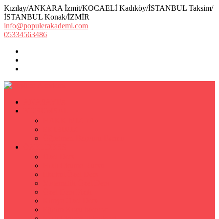
Kızılay/ANKARA İzmit/KOCAELİ Kadıköy/İSTANBUL Taksim/
İSTANBUL Konak/İZMİR
info@populerakademi.com
05334563486
ANASAYFA
KURUMSAL
HAKKIMIZDA
EKİBİMİZ
Öğretmen Başvuru Formu
ÖZEL DERS
Özel Ders
Hızlı Okuma Kursu
İlkokul Özel Ders
Matematik Özel Ders
Özel Ders Fizik
Kimya Özel Ders
Eğitim Koçu Mentor
Hızlı Okuma Teknikleri