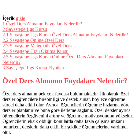
İçerik
gizle
1
Özel Ders Almanın Faydaları Nelerdir?
2
Savaştepe Lgs Kursu
2.1
Savaştepe Lgs Kursu Özel Ders Almanın Faydaları Nelerdir?
2.2
Savaştepe Online Özel Ders
2.3
Savaştepe Matematik Özel Ders
2.4
Savaştepe Hızlı Okuma Kursu
2.5
Savaştepe Lgs Kursu Online Özel Ders Almanın Faydaları
Nelerdir?
3
Savaştepe Lgs Kursu Fiyatları
Özel Ders Almanın Faydaları Nelerdir?
Özel ders almanın pek çok faydası bulunmaktadır. İlk olarak, özel
dersler öğrencilere birebir ilgi ve destek sunar, böylece öğrenme
süreci daha etkili olur. Ayrıca, öğrencilerin öğrenme hızlarına göre
dersler planlanır ve buna göre ilerleme sağlanır. Özel dersler ayrıca
öğrencilerin özgüvenini artırır ve öğrenme motivasyonunu yükseltir.
Öğrencilerin eksik olduğu konularda daha fazla çalışma imkanı
bulurken, derslerin daha etkili bir şekilde öğrenmelerine yardımcı
olur.