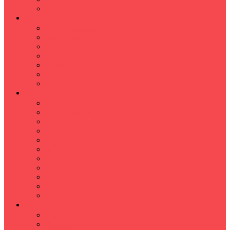
Hızlı Okuma Programı
İLKÖĞRETİM
Sınıf Öğretmeni İlkokul Özel Ders
Matematik
Türkçe
Fen Bilimleri
İngilizce
İnkılap
Din Kültürü
LİSE
TYT-AYT KURSU
Matematik Kursu
GEOMETRİ KURSU
FİZİK KURSU
Kimya Kursu
BİYOLOJİ KURSU
TÜRKÇE -EDEBİYAT
COGRAFYA KURSU
TARİH KURSU
YÖS KURSU
YDT (Yabancı Dil Sınavı)
ÜNİVERSİTE
Ales Kursu
DGS Kursu