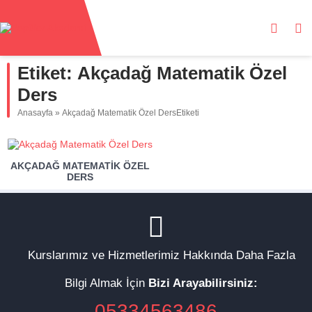
Etiket:
Akçadağ Matematik Özel
Ders
Anasayfa
»
Akçadağ Matematik Özel DersEtiketi
AKÇADAĞ MATEMATIK ÖZEL
DERS
Kurslarımız ve Hizmetlerimiz Hakkında Daha Fazla
Bilgi Almak İçin
Bizi Arayabilirsiniz:
05334563486