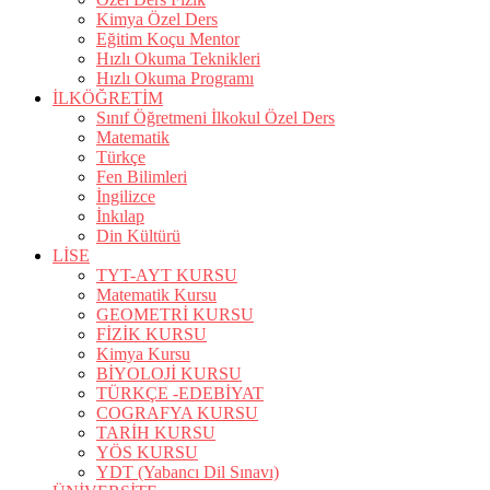
Kimya Özel Ders
Eğitim Koçu Mentor
Hızlı Okuma Teknikleri
Hızlı Okuma Programı
İLKÖĞRETİM
Sınıf Öğretmeni İlkokul Özel Ders
Matematik
Türkçe
Fen Bilimleri
İngilizce
İnkılap
Din Kültürü
LİSE
TYT-AYT KURSU
Matematik Kursu
GEOMETRİ KURSU
FİZİK KURSU
Kimya Kursu
BİYOLOJİ KURSU
TÜRKÇE -EDEBİYAT
COGRAFYA KURSU
TARİH KURSU
YÖS KURSU
YDT (Yabancı Dil Sınavı)