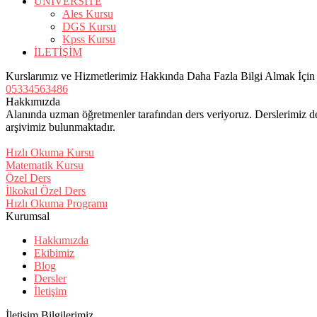
ÜNİVERSİTE
Ales Kursu
DGS Kursu
Kpss Kursu
İLETİŞİM
Kurslarımız ve Hizmetlerimiz Hakkında Daha Fazla Bilgi Almak İçi
05334563486
Hakkımızda
Alanında uzman öğretmenler tarafından ders veriyoruz. Derslerimiz de
arşivimiz bulunmaktadır.
Hızlı Okuma Kursu
Matematik Kursu
Özel Ders
İlkokul Özel Ders
Hızlı Okuma Programı
Kurumsal
Hakkımızda
Ekibimiz
Blog
Dersler
İletişim
İletişim Bilgilerimiz