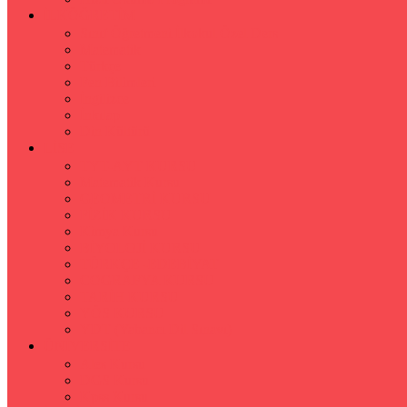
İLKÖĞRETİM
Sınıf Öğretmeni İlkokul Özel Ders
Matematik
Türkçe
Fen Bilimleri
İngilizce
İnkılap
Din Kültürü
LİSE
TYT-AYT KURSU
Matematik Kursu
GEOMETRİ KURSU
FİZİK KURSU
Kimya Kursu
BİYOLOJİ KURSU
TÜRKÇE -EDEBİYAT
COGRAFYA KURSU
TARİH KURSU
YÖS KURSU
YDT (Yabancı Dil Sınavı)
ÜNİVERSİTE
Ales Kursu
DGS Kursu
Kpss Kursu