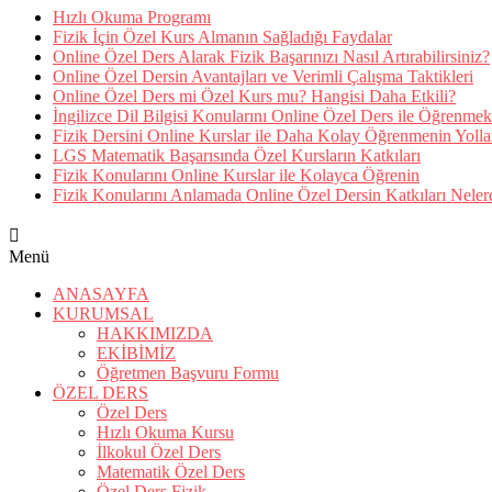
Hızlı Okuma Programı
Fizik İçin Özel Kurs Almanın Sağladığı Faydalar
Online Özel Ders Alarak Fizik Başarınızı Nasıl Artırabilirsiniz?
Online Özel Dersin Avantajları ve Verimli Çalışma Taktikleri
Online Özel Ders mi Özel Kurs mu? Hangisi Daha Etkili?
İngilizce Dil Bilgisi Konularını Online Özel Ders ile Öğrenmek
Fizik Dersini Online Kurslar ile Daha Kolay Öğrenmenin Yolla
LGS Matematik Başarısında Özel Kursların Katkıları
Fizik Konularını Online Kurslar ile Kolayca Öğrenin
Fizik Konularını Anlamada Online Özel Dersin Katkıları Neler
Menü
ANASAYFA
KURUMSAL
HAKKIMIZDA
EKİBİMİZ
Öğretmen Başvuru Formu
ÖZEL DERS
Özel Ders
Hızlı Okuma Kursu
İlkokul Özel Ders
Matematik Özel Ders
Özel Ders Fizik