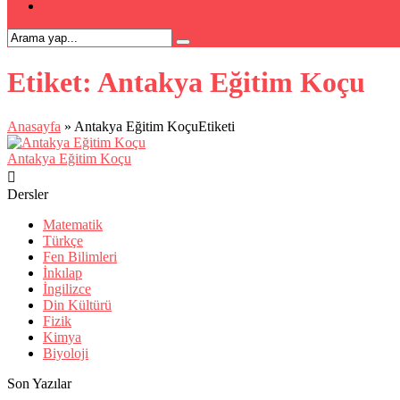
İLETİŞİM
Etiket:
Antakya Eğitim Koçu
Anasayfa
»
Antakya Eğitim KoçuEtiketi
Antakya Eğitim Koçu
Dersler
Matematik
Türkçe
Fen Bilimleri
İnkılap
İngilizce
Din Kültürü
Fizik
Kimya
Biyoloji
Son Yazılar