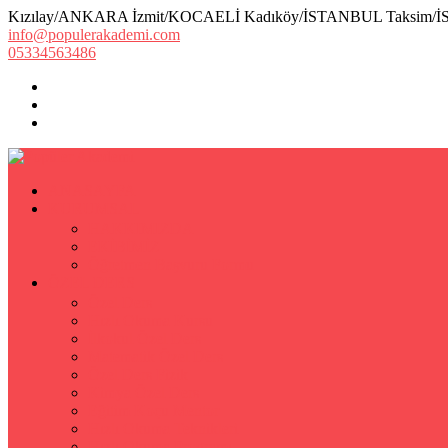
Kızılay/ANKARA İzmit/KOCAELİ Kadıköy/İSTANBUL Taksim/
info@populerakademi.com
05334563486
ANASAYFA
KURUMSAL
HAKKIMIZDA
EKİBİMİZ
Öğretmen Başvuru Formu
ÖZEL DERS
Özel Ders
Hızlı Okuma Kursu
İlkokul Özel Ders
Matematik Özel Ders
Özel Ders Fizik
Kimya Özel Ders
Eğitim Koçu Mentor
Hızlı Okuma Teknikleri
Hızlı Okuma Programı