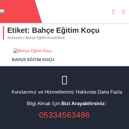
Etiket:
Bahçe Eğitim Koçu
Anasayfa
»
Bahçe Eğitim KoçuEtiketi
BAHÇE EĞITIM KOÇU
Kurslarımız ve Hizmetlerimiz Hakkında Daha Fazla
Bilgi Almak İçin
Bizi Arayabilirsiniz:
05334563486