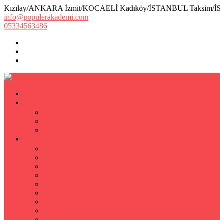
Kızılay/ANKARA İzmit/KOCAELİ Kadıköy/İSTANBUL Taksim/
info@populerakademi.com
05334563486
ANASAYFA
KURUMSAL
HAKKIMIZDA
EKİBİMİZ
Öğretmen Başvuru Formu
ÖZEL DERS
Özel Ders
Hızlı Okuma Kursu
İlkokul Özel Ders
Matematik Özel Ders
Özel Ders Fizik
Kimya Özel Ders
Eğitim Koçu Mentor
Hızlı Okuma Teknikleri
Hızlı Okuma Programı