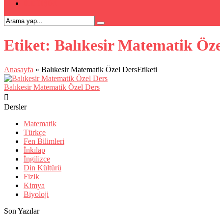
İLETİŞİM
Etiket:
Balıkesir Matematik Öze
Anasayfa
»
Balıkesir Matematik Özel DersEtiketi
Balıkesir Matematik Özel Ders
Dersler
Matematik
Türkçe
Fen Bilimleri
İnkılap
İngilizce
Din Kültürü
Fizik
Kimya
Biyoloji
Son Yazılar