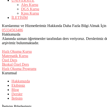
ÜNİVERSİTE
Ales Kursu
DGS Kursu
Kpss Kursu
İLETİŞİM
Kurslarımız ve Hizmetlerimiz Hakkında Daha Fazla Bilgi Almak İçi
05334563486
Hakkımızda
Alanında uzman öğretmenler tarafından ders veriyoruz. Derslerimiz de
arşivimiz bulunmaktadır.
Hızlı Okuma Kursu
Matematik Kursu
Özel Ders
İlkokul Özel Ders
Hızlı Okuma Programı
Kurumsal
Hakkımızda
Ekibimiz
Blog
Dersler
İletişim
İletişim Bilgilerimiz