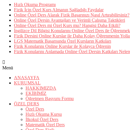
Hızlı Okuma Programı
Fizik İçin Özel Kurs Almanın Sağladığı Faydalar
Online Özel Ders Alarak Fizik Başarınızı Nasıl Artırabilirsiniz?
Online Özel Dersin Avantajları ve Verimli Çalışma Taktikleri
Online Özel Ders mi Özel Kurs mu? Hangisi Daha Etkili?
İngilizce Dil Bilgisi Konularını Online Özel Ders ile Öğrenmek
Fizik Dersini Online Kurslar ile Daha Kolay Öğrenmenin Yolla
LGS Matematik Başarısında Özel Kursların Katkıları
Fizik Konularını Online Kurslar ile Kolayca Öğrenin
Fizik Konularını Anlamada Online Özel Dersin Katkıları Neler
Menü
ANASAYFA
KURUMSAL
HAKKIMIZDA
EKİBİMİZ
Öğretmen Başvuru Formu
ÖZEL DERS
Özel Ders
Hızlı Okuma Kursu
İlkokul Özel Ders
Matematik Özel Ders
Özel Ders Fizik