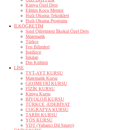
Kimya Özel Ders
Eğitim Koçu Mentor
Hızlı Okuma Teknikleri
Hızlı Okuma Programı
İLKÖĞRETİM
Sınıf Öğretmeni İlkokul Özel Ders
Matematik
Türkçe
Fen Bilimleri
İngilizce
İnkılap
Din Kültürü
LİSE
TYT-AYT KURSU
Matematik Kursu
GEOMETRİ KURSU
FİZİK KURSU
Kimya Kursu
BİYOLOJİ KURSU
TÜRKÇE -EDEBİYAT
COGRAFYA KURSU
TARİH KURSU
YÖS KURSU
YDT (Yabancı Dil Sınavı)