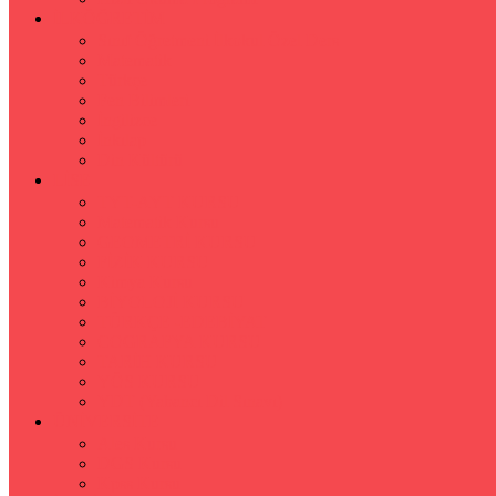
İLKÖĞRETİM
Sınıf Öğretmeni İlkokul Özel Ders
Matematik
Türkçe
Fen Bilimleri
İngilizce
İnkılap
Din Kültürü
LİSE
TYT-AYT KURSU
Matematik Kursu
GEOMETRİ KURSU
FİZİK KURSU
Kimya Kursu
BİYOLOJİ KURSU
TÜRKÇE -EDEBİYAT
COGRAFYA KURSU
TARİH KURSU
YÖS KURSU
YDT (Yabancı Dil Sınavı)
ÜNİVERSİTE
Ales Kursu
DGS Kursu
Kpss Kursu