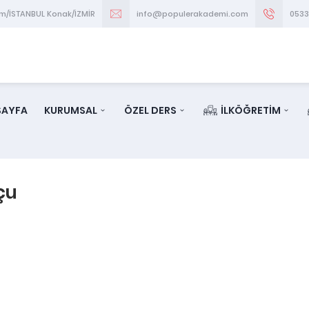
im/İSTANBUL Konak/İZMİR
info@populerakademi.com
053
SAYFA
KURUMSAL
ÖZEL DERS
İLKÖĞRETİM
çu