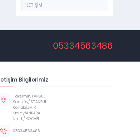
İLETİŞİM
05334563486
letişim Bilgilerimiz
Taksim/İSTANBUL
Kadıköy/İSTANBUL
Konak/İZMİR
Kızılay/ANKARA
İzmit / KOCAELİ
05334563486