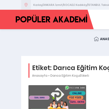
Kızılay/ANKARA İzmit/KOCAELİ Kadıköy/İSTANBUL Taks
ANA
Etiket:
Darıca Eğitim Ko
Anasayfa
»
Darıca Eğitim KoçuEtiketi