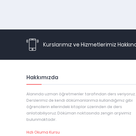
Kurslarımız ve Hizmetlerimiz Hakkın
Hakkımızda
Alanında uzman öğretmenler tarafından ders veriyoruz.
Derslerimiz de kendi dökümanlarımızı kullandığımız gibi
öğrencilerin ellerindeki kitaplar üzerinden de ders
anlatabiliyoruz. Döküman noktasında zengin arşivimiz
bulunmaktadır.
Hızlı Okuma Kursu