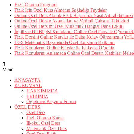
Hızlı Okuma Programı
Fizik İçin Özel Kurs Almanın Sağladığı Faydalar
Online Özel Ders Alarak Fizik Başarınızı Nasıl Artırabilirsiniz?
Online Özel Dersin Avantajları ve Verimli Çalışma Taktikleri
Online Özel Ders mi Özel Kurs mu? Hangisi Daha Etkili?
İngilizce Dil Bilgisi Konularını Online Özel Ders ile Öğrenmek
Fizik Dersini Online Kurslar ile Daha Kolay Öğrenmenin Yolla
LGS Matematik Başarısında Özel Kursların Katkıları
Fizik Konularını Online Kurslar ile Kolayca Öğrenin
Fizik Konularını Anlamada Online Özel Dersin Katkıları Neler
Menü
ANASAYFA
KURUMSAL
HAKKIMIZDA
EKİBİMİZ
Öğretmen Başvuru Formu
ÖZEL DERS
Özel Ders
Hızlı Okuma Kursu
İlkokul Özel Ders
Matematik Özel Ders
Özel Ders Fizik