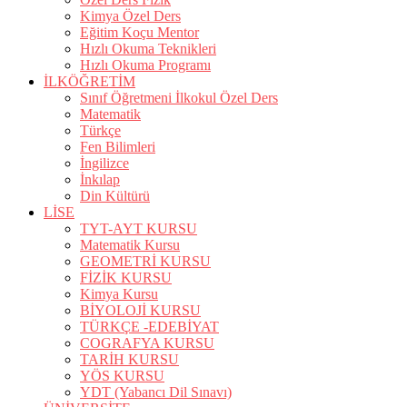
Kimya Özel Ders
Eğitim Koçu Mentor
Hızlı Okuma Teknikleri
Hızlı Okuma Programı
İLKÖĞRETİM
Sınıf Öğretmeni İlkokul Özel Ders
Matematik
Türkçe
Fen Bilimleri
İngilizce
İnkılap
Din Kültürü
LİSE
TYT-AYT KURSU
Matematik Kursu
GEOMETRİ KURSU
FİZİK KURSU
Kimya Kursu
BİYOLOJİ KURSU
TÜRKÇE -EDEBİYAT
COGRAFYA KURSU
TARİH KURSU
YÖS KURSU
YDT (Yabancı Dil Sınavı)