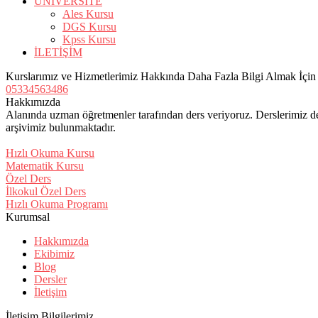
ÜNİVERSİTE
Ales Kursu
DGS Kursu
Kpss Kursu
İLETİŞİM
Kurslarımız ve Hizmetlerimiz Hakkında Daha Fazla Bilgi Almak İçi
05334563486
Hakkımızda
Alanında uzman öğretmenler tarafından ders veriyoruz. Derslerimiz de
arşivimiz bulunmaktadır.
Hızlı Okuma Kursu
Matematik Kursu
Özel Ders
İlkokul Özel Ders
Hızlı Okuma Programı
Kurumsal
Hakkımızda
Ekibimiz
Blog
Dersler
İletişim
İletişim Bilgilerimiz