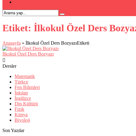
İLETİŞİM
Etiket:
İlkokul Özel Ders Bozya
Anasayfa
»
İlkokul Özel Ders BozyazıEtiketi
İlkokul Özel Ders Bozyazı
Dersler
Matematik
Türkçe
Fen Bilimleri
İnkılap
İngilizce
Din Kültürü
Fizik
Kimya
Biyoloji
Son Yazılar