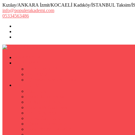
Kızılay/ANKARA İzmit/KOCAELİ Kadıköy/İSTANBUL Taksim/
info@populerakademi.com
05334563486
ANASAYFA
KURUMSAL
HAKKIMIZDA
EKİBİMİZ
Öğretmen Başvuru Formu
ÖZEL DERS
Özel Ders
Hızlı Okuma Kursu
İlkokul Özel Ders
Matematik Özel Ders
Özel Ders Fizik
Kimya Özel Ders
Eğitim Koçu Mentor
Hızlı Okuma Teknikleri
Hızlı Okuma Programı