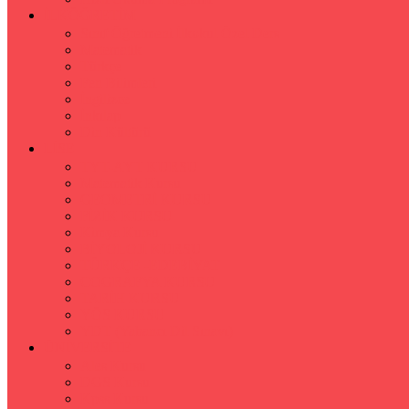
İLKÖĞRETİM
Sınıf Öğretmeni İlkokul Özel Ders
Matematik
Türkçe
Fen Bilimleri
İngilizce
İnkılap
Din Kültürü
LİSE
TYT-AYT KURSU
Matematik Kursu
GEOMETRİ KURSU
FİZİK KURSU
Kimya Kursu
BİYOLOJİ KURSU
TÜRKÇE -EDEBİYAT
COGRAFYA KURSU
TARİH KURSU
YÖS KURSU
YDT (Yabancı Dil Sınavı)
ÜNİVERSİTE
Ales Kursu
DGS Kursu
Kpss Kursu