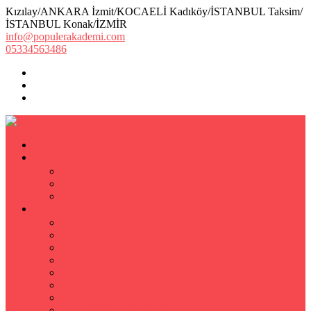
Kızılay/ANKARA İzmit/KOCAELİ Kadıköy/İSTANBUL Taksim/
İSTANBUL Konak/İZMİR
info@populerakademi.com
05334563486
ANASAYFA
KURUMSAL
HAKKIMIZDA
EKİBİMİZ
Öğretmen Başvuru Formu
ÖZEL DERS
Özel Ders
Hızlı Okuma Kursu
İlkokul Özel Ders
Matematik Özel Ders
Özel Ders Fizik
Kimya Özel Ders
Eğitim Koçu Mentor
Hızlı Okuma Teknikleri