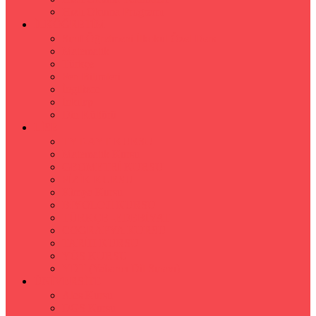
Hızlı Okuma Programı
İLKÖĞRETİM
Sınıf Öğretmeni İlkokul Özel Ders
Matematik
Türkçe
Fen Bilimleri
İngilizce
İnkılap
Din Kültürü
LİSE
TYT-AYT KURSU
Matematik Kursu
GEOMETRİ KURSU
FİZİK KURSU
Kimya Kursu
BİYOLOJİ KURSU
TÜRKÇE -EDEBİYAT
COGRAFYA KURSU
TARİH KURSU
YÖS KURSU
YDT (Yabancı Dil Sınavı)
ÜNİVERSİTE
Ales Kursu
DGS Kursu