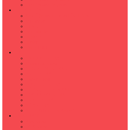
Hızlı Okuma Programı
İLKÖĞRETİM
Sınıf Öğretmeni İlkokul Özel Ders
Matematik
Türkçe
Fen Bilimleri
İngilizce
İnkılap
Din Kültürü
LİSE
TYT-AYT KURSU
Matematik Kursu
GEOMETRİ KURSU
FİZİK KURSU
Kimya Kursu
BİYOLOJİ KURSU
TÜRKÇE -EDEBİYAT
COGRAFYA KURSU
TARİH KURSU
YÖS KURSU
YDT (Yabancı Dil Sınavı)
ÜNİVERSİTE
Ales Kursu
DGS Kursu