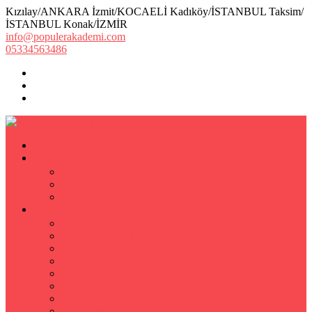
Kızılay/ANKARA İzmit/KOCAELİ Kadıköy/İSTANBUL Taksim/
İSTANBUL Konak/İZMİR
info@populerakademi.com
05334563486
ANASAYFA
KURUMSAL
HAKKIMIZDA
EKİBİMİZ
Öğretmen Başvuru Formu
ÖZEL DERS
Özel Ders
Hızlı Okuma Kursu
İlkokul Özel Ders
Matematik Özel Ders
Özel Ders Fizik
Kimya Özel Ders
Eğitim Koçu Mentor
Hızlı Okuma Teknikleri