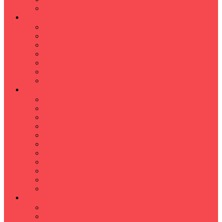
Hızlı Okuma Programı
İLKÖĞRETİM
Sınıf Öğretmeni İlkokul Özel Ders
Matematik
Türkçe
Fen Bilimleri
İngilizce
İnkılap
Din Kültürü
LİSE
TYT-AYT KURSU
Matematik Kursu
GEOMETRİ KURSU
FİZİK KURSU
Kimya Kursu
BİYOLOJİ KURSU
TÜRKÇE -EDEBİYAT
COGRAFYA KURSU
TARİH KURSU
YÖS KURSU
YDT (Yabancı Dil Sınavı)
ÜNİVERSİTE
Ales Kursu
DGS Kursu