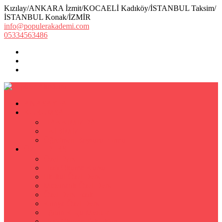
Kızılay/ANKARA İzmit/KOCAELİ Kadıköy/İSTANBUL Taksim/
İSTANBUL Konak/İZMİR
info@populerakademi.com
05334563486
ANASAYFA
KURUMSAL
HAKKIMIZDA
EKİBİMİZ
Öğretmen Başvuru Formu
ÖZEL DERS
Özel Ders
Hızlı Okuma Kursu
İlkokul Özel Ders
Matematik Özel Ders
Özel Ders Fizik
Kimya Özel Ders
Eğitim Koçu Mentor
Hızlı Okuma Teknikleri