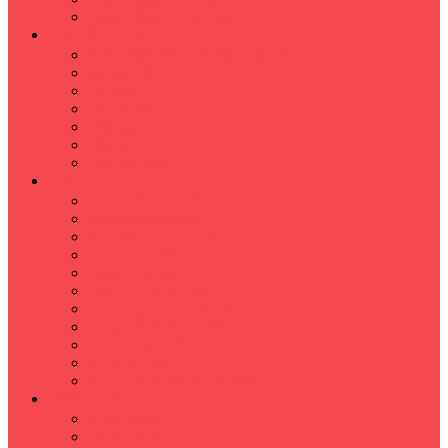
Hızlı Okuma Programı
İLKÖĞRETİM
Sınıf Öğretmeni İlkokul Özel Ders
Matematik
Türkçe
Fen Bilimleri
İngilizce
İnkılap
Din Kültürü
LİSE
TYT-AYT KURSU
Matematik Kursu
GEOMETRİ KURSU
FİZİK KURSU
Kimya Kursu
BİYOLOJİ KURSU
TÜRKÇE -EDEBİYAT
COGRAFYA KURSU
TARİH KURSU
YÖS KURSU
YDT (Yabancı Dil Sınavı)
ÜNİVERSİTE
Ales Kursu
DGS Kursu