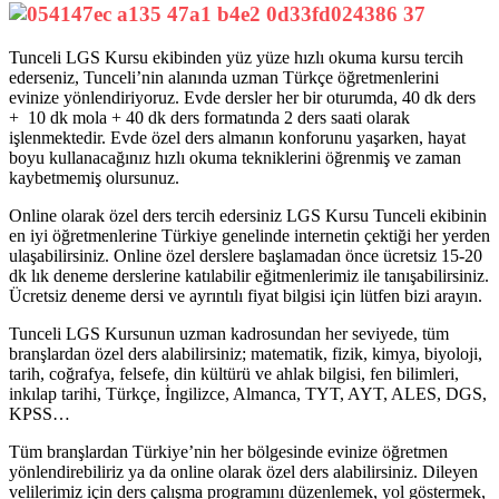
Tunceli LGS Kursu ekibinden yüz yüze hızlı okuma kursu tercih
ederseniz, Tunceli’nin alanında uzman Türkçe öğretmenlerini
evinize yönlendiriyoruz. Evde dersler her bir oturumda, 40 dk ders
+ 10 dk mola + 40 dk ders formatında 2 ders saati olarak
işlenmektedir. Evde özel ders almanın konforunu yaşarken, hayat
boyu kullanacağınız hızlı okuma tekniklerini öğrenmiş ve zaman
kaybetmemiş olursunuz.
Online olarak özel ders tercih edersiniz LGS Kursu Tunceli ekibinin
en iyi öğretmenlerine Türkiye genelinde internetin çektiği her yerden
ulaşabilirsiniz. Online özel derslere başlamadan önce ücretsiz 15-20
dk lık deneme derslerine katılabilir eğitmenlerimiz ile tanışabilirsiniz.
Ücretsiz deneme dersi ve ayrıntılı fiyat bilgisi için lütfen bizi arayın.
Tunceli LGS Kursunun uzman kadrosundan her seviyede, tüm
branşlardan özel ders alabilirsiniz; matematik, fizik, kimya, biyoloji,
tarih, coğrafya, felsefe, din kültürü ve ahlak bilgisi, fen bilimleri,
inkılap tarihi, Türkçe, İngilizce, Almanca, TYT, AYT, ALES, DGS,
KPSS…
Tüm branşlardan Türkiye’nin her bölgesinde evinize öğretmen
yönlendirebiliriz ya da online olarak özel ders alabilirsiniz. Dileyen
velilerimiz için ders çalışma programını düzenlemek, yol göstermek,