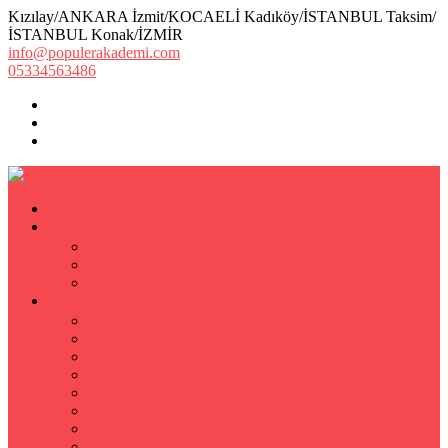
Kızılay/ANKARA İzmit/KOCAELİ Kadıköy/İSTANBUL Taksim/
İSTANBUL Konak/İZMİR
info@populerakademi.com
05334563486
ANASAYFA
KURUMSAL
HAKKIMIZDA
EKİBİMİZ
Öğretmen Başvuru Formu
ÖZEL DERS
Özel Ders
Hızlı Okuma Kursu
İlkokul Özel Ders
Matematik Özel Ders
Özel Ders Fizik
Kimya Özel Ders
Eğitim Koçu Mentor
Hızlı Okuma Teknikleri