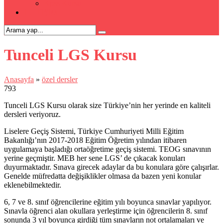
Kpss Kursu
İLETİŞİM
Tunceli LGS Kursu
Anasayfa
»
özel dersler
793
Tunceli LGS Kursu olarak size Türkiye’nin her yerinde en kaliteli
dersleri veriyoruz.
Liselere Geçiş Sistemi, Türkiye Cumhuriyeti Milli Eğitim
Bakanlığı’nın 2017-2018 Eğitim Öğretim yılından itibaren
uygulamaya başladığı ortaöğretime geçiş sistemi. TEOG sınavının
yerine geçmiştir. MEB her sene LGS’ de çıkacak konuları
duyurmaktadır. Sınava girecek adaylar da bu konulara göre çalışırlar.
Genelde müfredatta değişiklikler olmasa da bazen yeni konular
eklenebilmektedir.
6, 7 ve 8. sınıf öğrencilerine eğitim yılı boyunca sınavlar yapılıyor.
Sınavla öğrenci alan okullara yerleştirme için öğrencilerin 8. sınıf
sonunda 3 yıl boyunca girdiği tüm sınavların not ortalamaları ve