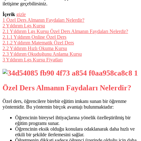
iletişime geçebilirsiniz.
İçerik
gizle
1
Özel Ders Almanın Faydaları Nelerdir?
2
Yıldırım Lgs Kursu
2.1
Yıldırım Lgs Kursu Özel Ders Almanın Faydaları Nelerdir?
2.1.1
Yıldırım Online Özel Ders
2.1.2
Yıldırım Matematik Özel Ders
2.2
Yıldırım Hızlı Okuma Kursu
2.3
Yıldırım Okuduğunu Anlama Kursu
3
Yıldırım Lgs Kursu Fiyatları
Özel Ders Almanın Faydaları Nelerdir?
Özel ders, öğrencilere birebir eğitim imkanı sunan bir öğrenme
yöntemidir. Bu yöntemin birçok avantajı bulunmaktadır:
Öğrencinin bireysel ihtiyaçlarına yönelik özelleştirilmiş bir
eğitim programı sunar.
Öğrencinin eksik olduğu konulara odaklanarak daha hızlı ve
etkili bir şekilde ilerlemesini sağlar.
Öğretmenin dikkati sadece öğrenci üzerinde olduğu için daha