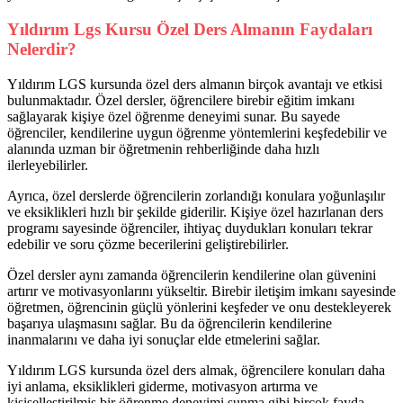
Yıldırım Lgs Kursu Özel Ders Almanın Faydaları
Nelerdir?
Yıldırım LGS kursunda özel ders almanın birçok avantajı ve etkisi
bulunmaktadır. Özel dersler, öğrencilere birebir eğitim imkanı
sağlayarak kişiye özel öğrenme deneyimi sunar. Bu sayede
öğrenciler, kendilerine uygun öğrenme yöntemlerini keşfedebilir ve
alanında uzman bir öğretmenin rehberliğinde daha hızlı
ilerleyebilirler.
Ayrıca, özel derslerde öğrencilerin zorlandığı konulara yoğunlaşılır
ve eksiklikleri hızlı bir şekilde giderilir. Kişiye özel hazırlanan ders
programı sayesinde öğrenciler, ihtiyaç duydukları konuları tekrar
edebilir ve soru çözme becerilerini geliştirebilirler.
Özel dersler aynı zamanda öğrencilerin kendilerine olan güvenini
artırır ve motivasyonlarını yükseltir. Birebir iletişim imkanı sayesinde
öğretmen, öğrencinin güçlü yönlerini keşfeder ve onu destekleyerek
başarıya ulaşmasını sağlar. Bu da öğrencilerin kendilerine
inanmalarını ve daha iyi sonuçlar elde etmelerini sağlar.
Yıldırım LGS kursunda özel ders almak, öğrencilere konuları daha
iyi anlama, eksiklikleri giderme, motivasyon artırma ve
kişiselleştirilmiş bir öğrenme deneyimi sunma gibi birçok fayda