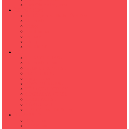
Hızlı Okuma Programı
İLKÖĞRETİM
Sınıf Öğretmeni İlkokul Özel Ders
Matematik
Türkçe
Fen Bilimleri
İngilizce
İnkılap
Din Kültürü
LİSE
TYT-AYT KURSU
Matematik Kursu
GEOMETRİ KURSU
FİZİK KURSU
Kimya Kursu
BİYOLOJİ KURSU
TÜRKÇE -EDEBİYAT
COGRAFYA KURSU
TARİH KURSU
YÖS KURSU
YDT (Yabancı Dil Sınavı)
ÜNİVERSİTE
Ales Kursu
DGS Kursu