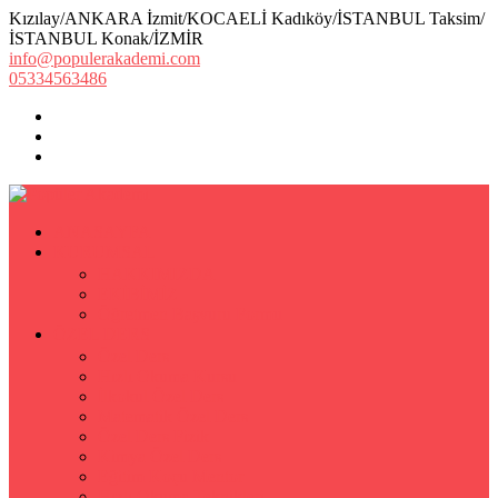
Kızılay/ANKARA İzmit/KOCAELİ Kadıköy/İSTANBUL Taksim/
İSTANBUL Konak/İZMİR
info@populerakademi.com
05334563486
ANASAYFA
KURUMSAL
HAKKIMIZDA
EKİBİMİZ
Öğretmen Başvuru Formu
ÖZEL DERS
Özel Ders
Hızlı Okuma Kursu
İlkokul Özel Ders
Matematik Özel Ders
Özel Ders Fizik
Kimya Özel Ders
Eğitim Koçu Mentor
Hızlı Okuma Teknikleri