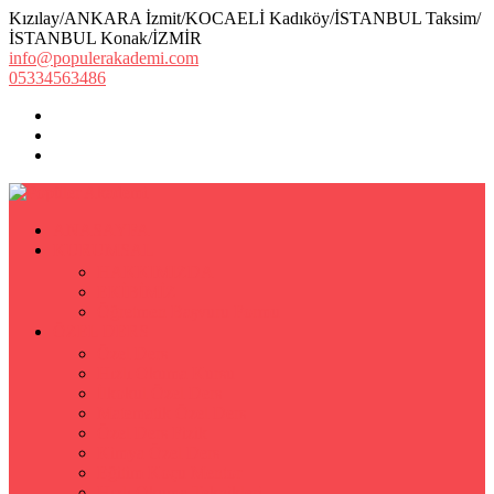
Kızılay/ANKARA İzmit/KOCAELİ Kadıköy/İSTANBUL Taksim/
İSTANBUL Konak/İZMİR
info@populerakademi.com
05334563486
ANASAYFA
KURUMSAL
HAKKIMIZDA
EKİBİMİZ
Öğretmen Başvuru Formu
ÖZEL DERS
Özel Ders
Hızlı Okuma Kursu
İlkokul Özel Ders
Matematik Özel Ders
Özel Ders Fizik
Kimya Özel Ders
Eğitim Koçu Mentor
Hızlı Okuma Teknikleri