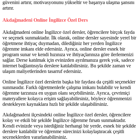
güvenini artırır, motivasyonunu yükseltir ve başarıya ulaşma şansını
artırır.
Akdağmadeni Online İngilizce Özel Ders
Akdağmadeni online İngilizce özel dersler, öğrencilere birçok fayda
ve seçenek sunmaktadır. İlk olarak, online dersler sayesinde yerel bir
öğretmene ihtiyaç duymadan, dilediğiniz her yerden İngilizce
öğrenme imkanı elde edersiniz. Ayrıca, online dersler esnek bir
program sunar ve kendi hızınıza ve ihtiyaçlarınıza göre ilerlemenizi
sağlar. Derse katılmak için evinizden ayrılmanıza gerek yok, sadece
internet bağlantısıyla derslere katılabilirsiniz. Bu şekilde zaman ve
ulaşım maliyetlerinden tasarruf edersiniz.
Online İngilizce özel derslerin başka bir faydası da çeşitli seçenekler
sunmasıdır. Farklı öğretmenlerle çalışma imkanı bulabilir ve kendi
öğrenme tarzınıza en uygun olanı seçebilirsiniz. Ayrıca, çevrimiçi
materyallere kolayca erişim sağlayabilirsiniz, böylece öğrenmenizi
destekleyen kaynaklara hızlı bir şekilde ulaşabilirsiniz.
Akdağmadeni ilçesindeki online İngilizce özel dersler, öğrencilere
kolay ve etkili bir şekilde İngilizce öğrenme fırsatı sunmaktadır.
Kendi evinizde veya istediğiniz herhangi bir yerde, esnek bir şekilde
derslere katılabilir ve öğrenme sürecinizi kolaylaştıracak çeşitli
seçeneklerden yararlanabilirsiniz.