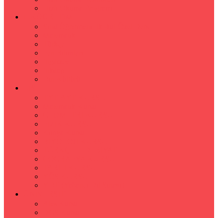
Hızlı Okuma Programı
İLKÖĞRETİM
Sınıf Öğretmeni İlkokul Özel Ders
Matematik
Türkçe
Fen Bilimleri
İngilizce
İnkılap
Din Kültürü
LİSE
TYT-AYT KURSU
Matematik Kursu
GEOMETRİ KURSU
FİZİK KURSU
Kimya Kursu
BİYOLOJİ KURSU
TÜRKÇE -EDEBİYAT
COGRAFYA KURSU
TARİH KURSU
YÖS KURSU
YDT (Yabancı Dil Sınavı)
ÜNİVERSİTE
Ales Kursu
DGS Kursu