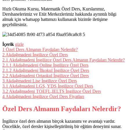
Hızlı Okuma Kursu, Matematik Özel Ders, Kurslarımız,
Dershanelerimiz ve Etüt Merkezlerimiz hakkında ayrıntılı bilgi
almak için whatsapp hattımızı kullanarak bizimle iletişime
geçebilirsiniz.
İçerik
gizle
1
Özel Ders Almanın Faydaları Nelerdir?
2
Akdağmadeni İngilizce Özel Ders
2.1
Akdağmadeni İngilizce Özel Ders Almanın Faydaları Nelerdir?
2.1.1
Akdağmadeni Online İngilizce Özel Ders
2.1.2
Akdağmadeni İlkokul İngilizce Özel Ders
2.2
Akdağmadeni Ortaokul İngilizce Özel Ders
3
Akdağmadeni Lise İngilizce Özel Ders
3.1
Akdağmadeni LGS, YDS İngilizce Özel Ders
3.2
Akdağmadeni TOEFL,IELTS İngilizce Özel Ders
4
Akdağmadeni İngilizce Özel Ders Fiyatları
Özel Ders Almanın Faydaları Nelerdir?
İngilizce özel ders almanın birçok kazanımı ve avantajı vardır.
Öncelikle, özel dersler kişiselleştirilmiş bir eğitim deneyimi sunar.