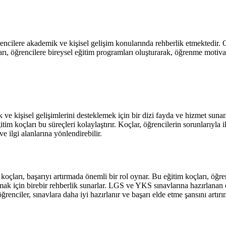
rencilere akademik ve kişisel gelişim konularında rehberlik etmektedir.
ları, öğrencilere bireysel eğitim programları oluşturarak, öğrenme motiv
 ve kişisel gelişimlerini desteklemek için bir dizi fayda ve hizmet suna
im koçları bu süreçleri kolaylaştırır. Koçlar, öğrencilerin sorunlarıyla i
ve ilgi alanlarına yönlendirebilir.
çları, başarıyı artırmada önemli bir rol oynar. Bu eğitim koçları, öğren
ak için birebir rehberlik sunarlar. LGS ve YKS sınavlarına hazırlanan öğ
enciler, sınavlara daha iyi hazırlanır ve başarı elde etme şansını artırır