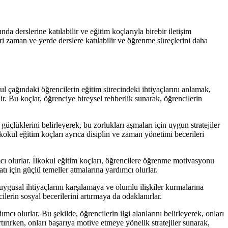
a derslerine katılabilir ve eğitim koçlarıyla birebir iletişim
ri zaman ve yerde derslere katılabilir ve öğrenme süreçlerini daha
ul çağındaki öğrencilerin eğitim sürecindeki ihtiyaçlarını anlamak,
r. Bu koçlar, öğrenciye bireysel rehberlik sunarak, öğrencilerin
güçlüklerini belirleyerek, bu zorlukları aşmaları için uygun stratejiler
kokul eğitim koçları ayrıca disiplin ve zaman yönetimi becerileri
mcı olurlar. İlkokul eğitim koçları, öğrencilere öğrenme motivasyonu
tı için güçlü temeller atmalarına yardımcı olurlar.
uygusal ihtiyaçlarını karşılamaya ve olumlu ilişkiler kurmalarına
lerin sosyal becerilerini artırmaya da odaklanırlar.
ı olurlar. Bu şekilde, öğrencilerin ilgi alanlarını belirleyerek, onları
artırırken, onları başarıya motive etmeye yönelik stratejiler sunarak,