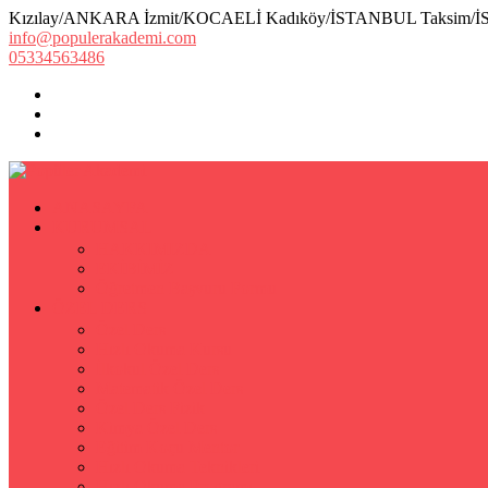
Kızılay/ANKARA İzmit/KOCAELİ Kadıköy/İSTANBUL Taksim/
info@populerakademi.com
05334563486
ANASAYFA
KURUMSAL
HAKKIMIZDA
EKİBİMİZ
Öğretmen Başvuru Formu
ÖZEL DERS
Özel Ders
Hızlı Okuma Kursu
İlkokul Özel Ders
Matematik Özel Ders
Özel Ders Fizik
Kimya Özel Ders
Eğitim Koçu Mentor
Hızlı Okuma Teknikleri
Hızlı Okuma Programı