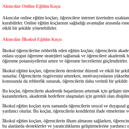
Akıncılar Online Eğitim Koçu
Akıncılar online eğitim koçları, öğrencilere internet üzerinden uzaktan 
kurabilirler. Online eğitim koçlarının sağladığı avantajlar arasında e
etkili bir şekilde yönetebilirler.
Akıncılar İlkokul Eğitim Koçu
İlkokul öğrencilerine rehberlik eden eğitim koçları, öğrencilerin akad
onlara uygun öğrenme stratejileri sağlamak ve öğrencilere akademik hed
öğrenme potansiyellerini artırır ve öğrenme becerilerini güçlendirirler.
İlkokul eğitim koçları, öğrencilerin derslerine düzenli ve etkili bir şe
sunarlar. Öğrencilerin özgüvenini artırırken, motivasyonlarını yükseltm
konusunda da rehberlik sunarak, öğrencilerin daha verimli bir şekilde ç
Bu koçlar, öğrencilerin akademik başarılarını artırmak için gelişim sü
kazandırırken, akademik hedeflere ulaşmaları için gerekli olan disiplini
İlkokul eğitim koçları aynı zamanda öğrencilerin sosyal ve duygusal gel
yardımcı olurlar. Bu koçlar, öğrencilerin kendilerini ifade etmelerine 
İlkokul eğitim koçları, öğrencilerin ilham almasını sağlarken, öğrencin
bu alanlarda desteklerler ve yaratıcılıklarını geliştirmelerine yardımcı 