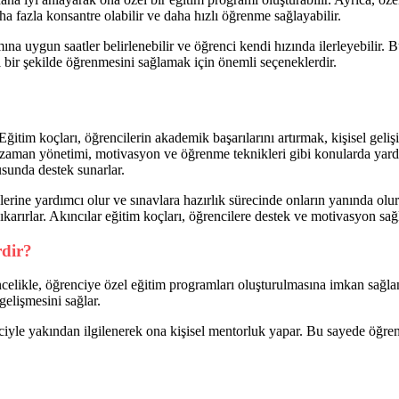
a fazla konsantre olabilir ve daha hızlı öğrenme sağlayabilir.
na uygun saatler belirlenebilir ve öğrenci kendi hızında ilerleyebilir. 
i bir şekilde öğrenmesini sağlamak için önemli seçeneklerdir.
 Eğitim koçları, öğrencilerin akademik başarılarını artırmak, kişisel ge
a, zaman yönetimi, motivasyon ve öğrenme teknikleri gibi konularda yard
usunda destek sunarlar.
melerine yardımcı olur ve sınavlara hazırlık sürecinde onların yanında ol
rırlar. Akıncılar eğitim koçları, öğrencilere destek ve motivasyon sağlar
rdir?
elikle, öğrenciye özel eğitim programları oluşturulmasına imkan sağlanı
gelişmesini sağlar.
nciyle yakından ilgilenerek ona kişisel mentorluk yapar. Bu sayede öğren