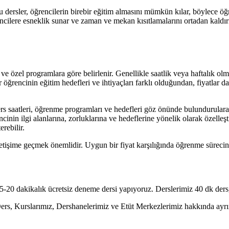
Bu dersler, öğrencilerin birebir eğitim almasını mümkün kılar, böylece öğ
encilere esneklik sunar ve zaman ve mekan kısıtlamalarını ortadan kaldırır
ve özel programlara göre belirlenir. Genellikle saatlik veya haftalık olm
 öğrencinin eğitim hedefleri ve ihtiyaçları farklı olduğundan, fiyatlar d
s saatleri, öğrenme programları ve hedefleri göz önünde bulundurularak b
ncinin ilgi alanlarına, zorluklarına ve hedeflerine yönelik olarak özelleş
rebilir.
tişime geçmek önemlidir. Uygun bir fiyat karşılığında öğrenme sürecinizi
20 dakikalık ücretsiz deneme dersi yapıyoruz. Derslerimiz 40 dk ders,
, Kurslarımız, Dershanelerimiz ve Etüt Merkezlerimiz hakkında ayrıntı