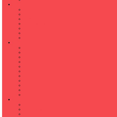
İLKÖĞRETİM
Sınıf Öğretmeni İlkokul Özel Ders
Matematik
Türkçe
Fen Bilimleri
İngilizce
İnkılap
Din Kültürü
LİSE
TYT-AYT KURSU
Matematik Kursu
GEOMETRİ KURSU
FİZİK KURSU
Kimya Kursu
BİYOLOJİ KURSU
TÜRKÇE -EDEBİYAT
COGRAFYA KURSU
TARİH KURSU
YÖS KURSU
YDT (Yabancı Dil Sınavı)
ÜNİVERSİTE
Ales Kursu
DGS Kursu
Kpss Kursu