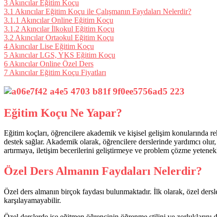
3
Akıncılar Eğitim Koçu
3.1
Akıncılar Eğitim Koçu ile Çalışmanın Faydaları Nelerdir?
3.1.1
Akıncılar Online Eğitim Koçu
3.1.2
Akıncılar İlkokul Eğitim Koçu
3.2
Akıncılar Ortaokul Eğitim Koçu
4
Akıncılar Lise Eğitim Koçu
5
Akıncılar LGS, YKS Eğitim Koçu
6
Akıncılar Online Özel Ders
7
Akıncılar Eğitim Koçu Fiyatları
Eğitim Koçu Ne Yapar?
Eğitim koçları, öğrencilere akademik ve kişisel gelişim konularında rehb
destek sağlar. Akademik olarak, öğrencilere derslerinde yardımcı olur, ç
artırmaya, iletişim becerilerini geliştirmeye ve problem çözme yetenek
Özel Ders Almanın Faydaları Nelerdir?
Özel ders almanın birçok faydası bulunmaktadır. İlk olarak, özel dersle
karşılayamayabilir.
Özel derslerde ise eğitmen öğrencinin öğrenme stilini ve zorluklarını d