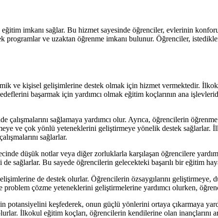
eğitim imkanı sağlar. Bu hizmet sayesinde öğrenciler, evlerinin konforund
snek programlar ve uzaktan öğrenme imkanı bulunur. Öğrenciler, istedikle
emik ve kişisel gelişimlerine destek olmak için hizmet vermektedir. İlkok
eflerini başarmak için yardımcı olmak eğitim koçlarının ana işlevleridi
kilde çalışmalarını sağlamaya yardımcı olur. Ayrıca, öğrencilerin öğrenme 
eye ve çok yönlü yeteneklerini geliştirmeye yönelik destek sağlarlar. İl
alışmalarını sağlarlar.
recinde düşük notlar veya diğer zorluklarla karşılaşan öğrencilere yardı
 de sağlarlar. Bu sayede öğrencilerin gelecekteki başarılı bir eğitim haya
işimlerine de destek olurlar. Öğrencilerin özsaygılarını geliştirmeye, d
ve problem çözme yeteneklerini geliştirmelerine yardımcı olurken, öğrenci
in potansiyelini keşfederek, onun güçlü yönlerini ortaya çıkarmaya yardımc
olurlar. İlkokul eğitim koçları, öğrencilerin kendilerine olan inançlarını 