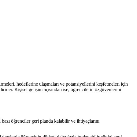
rmeleri, hedeflerine ulaşmaları ve potansiyellerini keşfetmeleri için
irirler. Kişisel gelişim açısından ise, öğrencilerin özgüvenlerini
azı öğrenciler geri planda kalabilir ve ihtiyaçlarını
l derslerde öğrencinin dikkati daha fazla toplanabilir çünkü sınıf