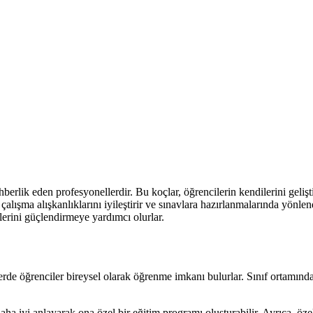
erlik eden profesyonellerdir. Bu koçlar, öğrencilerin kendilerini gelişti
alışma alışkanlıklarını iyileştirir ve sınavlara hazırlanmalarında yönlend
lerini güçlendirmeye yardımcı olurlar.
rde öğrenciler bireysel olarak öğrenme imkanı bulurlar. Sınıf ortamında b
aha iyi anlayarak ona özel bir eğitim programı oluşturabilir. Ayrıca, öze