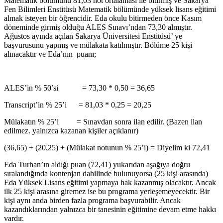
Matematik bölümünü 81,03 not ortalaması ile bitirmiş ve Sakarya
Fen Bilimleri Enstitüsü Matematik bölümünde yüksek lisans eğitimi
almak isteyen bir öğrencidir. Eda okulu bitirmeden önce Kasım
döneminde girmiş olduğu ALES Sınavı’ndan 73,30 almıştır.
Ağustos ayında açılan Sakarya Üniversitesi Enstitüsü’ ye
başvurusunu yapmış ve mülakata katılmıştır. Bölüme 25 kişi
alınacaktır ve Eda’nın puanı;
ALES’in % 50’si = 73,30 * 0,50 = 36,65
Transcript’in % 25’i = 81,03 * 0,25 = 20,25
Mülakatın % 25’i = Sınavdan sonra ilan edilir. (Bazen ilan
edilmez. yalnızca kazanan kişiler açıklanır)
(36,65) + (20,25) + (Mülakat notunun % 25’i) = Diyelim ki 72,41
Eda Turhan’ın aldığı puan (72,41) yukarıdan aşağıya doğru
sıralandığında kontenjan dahilinde bulunuyorsa (25 kişi arasında)
Eda Yüksek Lisans eğitimi yapmaya hak kazanmış olacaktır. Ancak
ilk 25 kişi arasına giremez ise bu programa yerleşemeyecektir. Bir
kişi aynı anda birden fazla programa başvurabilir. Ancak
kazandıklarından yalnızca bir tanesinin eğitimine devam etme hakkı
vardır.