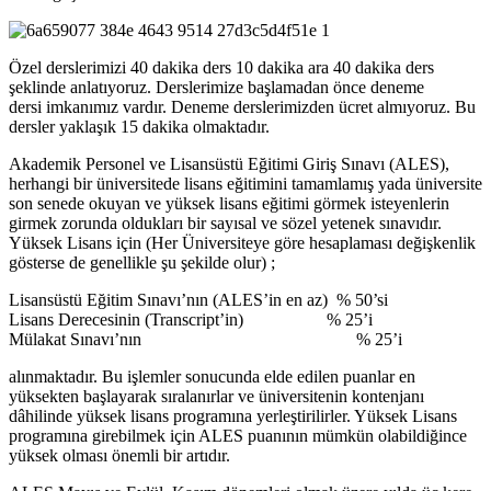
Özel derslerimizi 40 dakika ders 10 dakika ara 40 dakika ders
şeklinde anlatıyoruz. Derslerimize başlamadan önce deneme
dersi
imkanımız vardır. Deneme derslerimizden ücret almıyoruz. Bu
dersler yaklaşık 15 dakika olmaktadır.
Akademik Personel ve Lisansüstü Eğitimi Giriş Sınavı (ALES),
herhangi bir üniversitede lisans eğitimini tamamlamış yada üniversite
son senede okuyan ve yüksek lisans eğitimi görmek isteyenlerin
girmek zorunda oldukları bir sayısal ve sözel yetenek sınavıdır.
Yüksek Lisans için (Her Üniversiteye göre hesaplaması değişkenlik
gösterse de genellikle şu şekilde olur) ;
Lisansüstü Eğitim Sınavı’nın (ALES’in en az) % 50’si
Lisans Derecesinin (Transcript’in) % 25’i
Mülakat Sınavı’nın % 25’i
alınmaktadır. Bu işlemler sonucunda elde edilen puanlar en
yüksekten başlayarak sıralanırlar ve üniversitenin kontenjanı
dâhilinde yüksek lisans programına yerleştirilirler. Yüksek Lisans
programına girebilmek için ALES puanının mümkün olabildiğince
yüksek olması önemli bir artıdır.