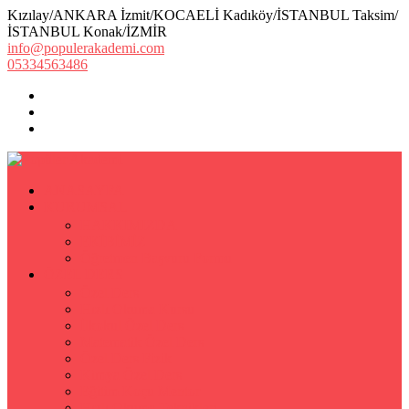
Kızılay/ANKARA İzmit/KOCAELİ Kadıköy/İSTANBUL Taksim/
İSTANBUL Konak/İZMİR
info@populerakademi.com
05334563486
ANASAYFA
KURUMSAL
HAKKIMIZDA
EKİBİMİZ
Öğretmen Başvuru Formu
ÖZEL DERS
Özel Ders
Hızlı Okuma Kursu
İlkokul Özel Ders
Matematik Özel Ders
Özel Ders Fizik
Kimya Özel Ders
Eğitim Koçu Mentor
Hızlı Okuma Teknikleri