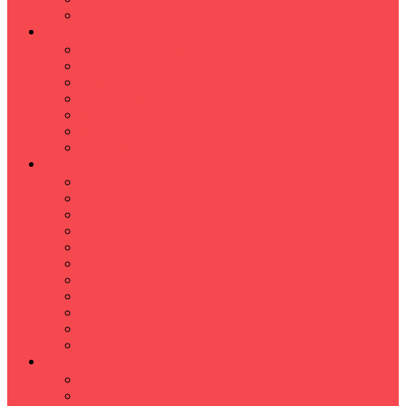
Hızlı Okuma Programı
İLKÖĞRETİM
Sınıf Öğretmeni İlkokul Özel Ders
Matematik
Türkçe
Fen Bilimleri
İngilizce
İnkılap
Din Kültürü
LİSE
TYT-AYT KURSU
Matematik Kursu
GEOMETRİ KURSU
FİZİK KURSU
Kimya Kursu
BİYOLOJİ KURSU
TÜRKÇE -EDEBİYAT
COGRAFYA KURSU
TARİH KURSU
YÖS KURSU
YDT (Yabancı Dil Sınavı)
ÜNİVERSİTE
Ales Kursu
DGS Kursu