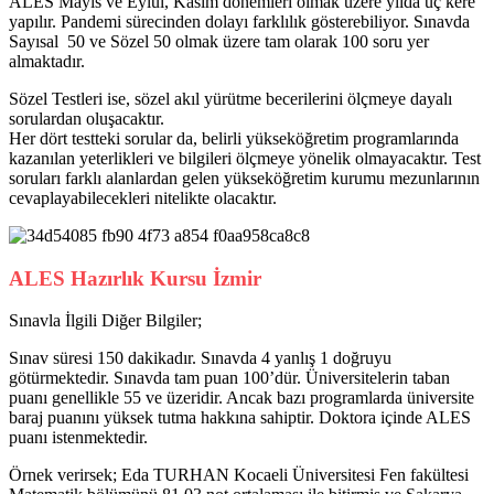
ALES Mayıs ve Eylül, Kasım dönemleri olmak üzere yılda üç kere
yapılır. Pandemi sürecinden dolayı farklılık gösterebiliyor. Sınavda
Sayısal 50 ve Sözel 50 olmak üzere tam olarak 100 soru yer
almaktadır.
Sözel Testleri ise, sözel akıl yürütme becerilerini ölçmeye dayalı
sorulardan oluşacaktır.
Her dört testteki sorular da, belirli yükseköğretim programlarında
kazanılan yeterlikleri ve bilgileri ölçmeye yönelik olmayacaktır. Test
soruları farklı alanlardan gelen yükseköğretim kurumu mezunlarının
cevaplayabilecekleri nitelikte olacaktır.
ALES Hazırlık Kursu İzmir
Sınavla İlgili Diğer Bilgiler;
Sınav süresi 150 dakikadır. Sınavda 4 yanlış 1 doğruyu
götürmektedir. Sınavda tam puan 100’dür. Üniversitelerin taban
puanı genellikle 55 ve üzeridir. Ancak bazı programlarda üniversite
baraj puanını yüksek tutma hakkına sahiptir. Doktora içinde ALES
puanı istenmektedir.
Örnek verirsek; Eda TURHAN Kocaeli Üniversitesi Fen fakültesi