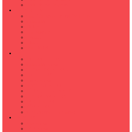
Hızlı Okuma Programı
İLKÖĞRETİM
Sınıf Öğretmeni İlkokul Özel Ders
Matematik
Türkçe
Fen Bilimleri
İngilizce
İnkılap
Din Kültürü
LİSE
TYT-AYT KURSU
Matematik Kursu
GEOMETRİ KURSU
FİZİK KURSU
Kimya Kursu
BİYOLOJİ KURSU
TÜRKÇE -EDEBİYAT
COGRAFYA KURSU
TARİH KURSU
YÖS KURSU
YDT (Yabancı Dil Sınavı)
ÜNİVERSİTE
Ales Kursu
DGS Kursu