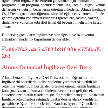
öğrencilerin İngilizce becerilerini geliştirmek için sunulan bir
programdır. Bu program, çocuklara temel İngilizce dil bilgisi, kelime
dağarcığı ve iletişim becerilerini öğretmeyi hedefler. Almus İngilizce
Özel Dersi, çocukların öğrenme sürecini eğlenceli ve interaktif hale
getiren öğretim yöntemleri kullanır. Öğrencilere, okuma, yazma,
dinleme ve konuşma gibi dört temel dil becerisini geliştirme fırsatı
sunar.
Bu dersler, çocukların İngilizceye olan ilgisini ve özgüvenini
arttırırken, akademik başarılarını da destekler.
Almus Ortaokul İngilizce Özel Ders
Almus Ortaokul İngilizce Özel Ders, ortaokul öğrencilerinin
İngilizce dil becerilerini geliştirmelerine yardımcı olan etkili bir
öğrenme yöntemidir. Bu dersler, ortaokul öğrencilerinin İngilizce
konuşma, yazma, okuma ve dinleme becerilerini geliştirmek
amacıyla özel olarak tasarlanmıştır. Öğrenciler, deneyimli ve uzman
İngilizce öğretmenleri eşliğinde birebir dersler alarak kendilerini
geliştirir ve öğrenme süreçlerini hızlandırır. Ayrıca, öğrencilerin
derslerde daha aktif ve etkili bir şekilde katılım sağlamalarını