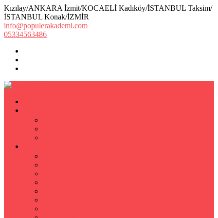
Kızılay/ANKARA İzmit/KOCAELİ Kadıköy/İSTANBUL Taksim/
İSTANBUL Konak/İZMİR
info@populerakademi.com
05334563486
ANASAYFA
KURUMSAL
HAKKIMIZDA
EKİBİMİZ
Öğretmen Başvuru Formu
ÖZEL DERS
Özel Ders
Hızlı Okuma Kursu
İlkokul Özel Ders
Matematik Özel Ders
Özel Ders Fizik
Kimya Özel Ders
Eğitim Koçu Mentor
Hızlı Okuma Teknikleri