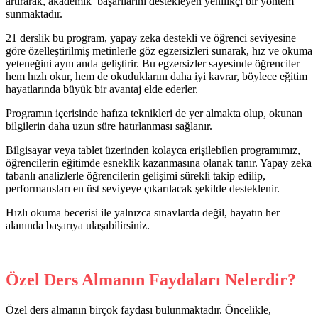
artırarak, akademik başarılarını destekleyen yenilikçi bir yöntem
sunmaktadır.
21 derslik bu program, yapay zeka destekli ve öğrenci seviyesine
göre özelleştirilmiş metinlerle göz egzersizleri sunarak, hız ve okuma
yeteneğini aynı anda geliştirir. Bu egzersizler sayesinde öğrenciler
hem hızlı okur, hem de okuduklarını daha iyi kavrar, böylece eğitim
hayatlarında büyük bir avantaj elde ederler.
Programın içerisinde hafıza teknikleri de yer almakta olup, okunan
bilgilerin daha uzun süre hatırlanması sağlanır.
Bilgisayar veya tablet üzerinden kolayca erişilebilen programımız,
öğrencilerin eğitimde esneklik kazanmasına olanak tanır. Yapay zeka
tabanlı analizlerle öğrencilerin gelişimi sürekli takip edilip,
performansları en üst seviyeye çıkarılacak şekilde desteklenir.
Hızlı okuma becerisi ile yalnızca sınavlarda değil, hayatın her
alanında başarıya ulaşabilirsiniz.
Özel Ders Almanın Faydaları Nelerdir?
Özel ders almanın birçok faydası bulunmaktadır. Öncelikle,