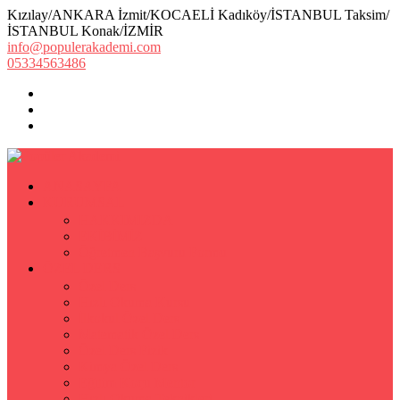
Kızılay/ANKARA İzmit/KOCAELİ Kadıköy/İSTANBUL Taksim/
İSTANBUL Konak/İZMİR
info@populerakademi.com
05334563486
ANASAYFA
KURUMSAL
HAKKIMIZDA
EKİBİMİZ
Öğretmen Başvuru Formu
ÖZEL DERS
Özel Ders
Hızlı Okuma Kursu
İlkokul Özel Ders
Matematik Özel Ders
Özel Ders Fizik
Kimya Özel Ders
Eğitim Koçu Mentor
Hızlı Okuma Teknikleri