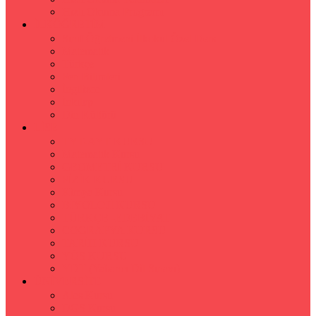
Hızlı Okuma Programı
İLKÖĞRETİM
Sınıf Öğretmeni İlkokul Özel Ders
Matematik
Türkçe
Fen Bilimleri
İngilizce
İnkılap
Din Kültürü
LİSE
TYT-AYT KURSU
Matematik Kursu
GEOMETRİ KURSU
FİZİK KURSU
Kimya Kursu
BİYOLOJİ KURSU
TÜRKÇE -EDEBİYAT
COGRAFYA KURSU
TARİH KURSU
YÖS KURSU
YDT (Yabancı Dil Sınavı)
ÜNİVERSİTE
Ales Kursu
DGS Kursu