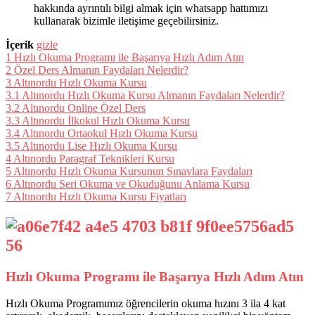
hakkında ayrıntılı bilgi almak için whatsapp hattımızı
kullanarak bizimle iletişime geçebilirsiniz.
İçerik
gizle
1
Hızlı Okuma Programı ile Başarıya Hızlı Adım Atın
2
Özel Ders Almanın Faydaları Nelerdir?
3
Altınordu Hızlı Okuma Kursu
3.1
Altınordu Hızlı Okuma Kursu Almanın Faydaları Nelerdir?
3.2
Altınordu Online Özel Ders
3.3
Altınordu İlkokul Hızlı Okuma Kursu
3.4
Altınordu Ortaokul Hızlı Okuma Kursu
3.5
Altınordu Lise Hızlı Okuma Kursu
4
Altınordu Paragraf Teknikleri Kursu
5
Altınordu Hızlı Okuma Kursunun Sınavlara Faydaları
6
Altınordu Seri Okuma ve Okuduğunu Anlama Kursu
7
Altınordu Hızlı Okuma Kursu Fiyatları
Hızlı Okuma Programı ile Başarıya Hızlı Adım Atın
Hızlı Okuma Programımız öğrencilerin okuma hızını 3 ila 4 kat