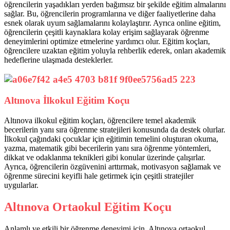
öğrencilerin yaşadıkları yerden bağımsız bir şekilde eğitim almalarını
sağlar. Bu, öğrencilerin programlarına ve diğer faaliyetlerine daha
esnek olarak uyum sağlamalarını kolaylaştırır. Ayrıca online eğitim,
öğrencilerin çeşitli kaynaklara kolay erişim sağlayarak öğrenme
deneyimlerini optimize etmelerine yardımcı olur. Eğitim koçları,
öğrencilere uzaktan eğitim yoluyla rehberlik ederek, onları akademik
hedeflerine ulaşmada desteklerler.
Altınova İlkokul Eğitim Koçu
Altınova ilkokul eğitim koçları, öğrencilere temel akademik
becerilerin yanı sıra öğrenme stratejileri konusunda da destek olurlar.
İlkokul çağındaki çocuklar için eğitimin temelini oluşturan okuma,
yazma, matematik gibi becerilerin yanı sıra öğrenme yöntemleri,
dikkat ve odaklanma teknikleri gibi konular üzerinde çalışırlar.
Ayrıca, öğrencilerin özgüvenini arttırmak, motivasyon sağlamak ve
öğrenme sürecini keyifli hale getirmek için çeşitli stratejiler
uygularlar.
Altınova Ortaokul Eğitim Koçu
Anlamlı ve etkili bir öğrenme deneyimi için, Altınova ortaokul