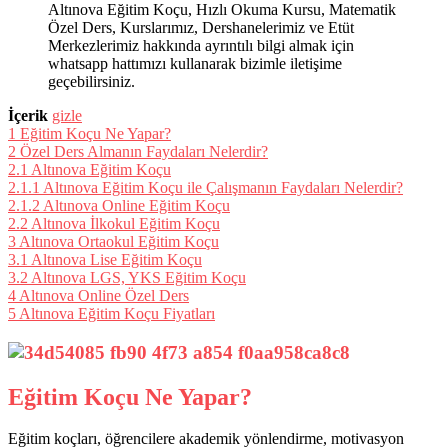
Altınova Eğitim Koçu, Hızlı Okuma Kursu, Matematik
Özel Ders, Kurslarımız, Dershanelerimiz ve Etüt
Merkezlerimiz hakkında ayrıntılı bilgi almak için
whatsapp hattımızı kullanarak bizimle iletişime
geçebilirsiniz.
İçerik
gizle
1
Eğitim Koçu Ne Yapar?
2
Özel Ders Almanın Faydaları Nelerdir?
2.1
Altınova Eğitim Koçu
2.1.1
Altınova Eğitim Koçu ile Çalışmanın Faydaları Nelerdir?
2.1.2
Altınova Online Eğitim Koçu
2.2
Altınova İlkokul Eğitim Koçu
3
Altınova Ortaokul Eğitim Koçu
3.1
Altınova Lise Eğitim Koçu
3.2
Altınova LGS, YKS Eğitim Koçu
4
Altınova Online Özel Ders
5
Altınova Eğitim Koçu Fiyatları
Eğitim Koçu Ne Yapar?
Eğitim koçları, öğrencilere akademik yönlendirme, motivasyon