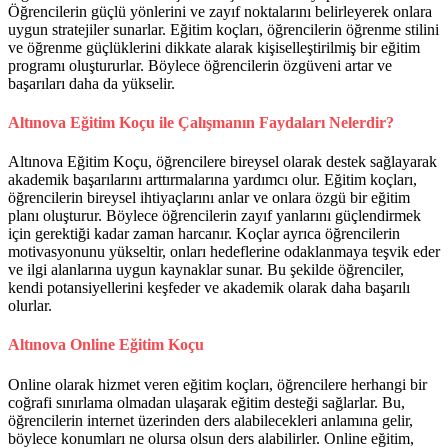
Öğrencilerin güçlü yönlerini ve zayıf noktalarını belirleyerek onlara
uygun stratejiler sunarlar. Eğitim koçları, öğrencilerin öğrenme stilini
ve öğrenme güçlüklerini dikkate alarak kişiselleştirilmiş bir eğitim
programı oluştururlar. Böylece öğrencilerin özgüveni artar ve
başarıları daha da yükselir.
Altınova Eğitim Koçu ile Çalışmanın Faydaları Nelerdir?
Altınova Eğitim Koçu, öğrencilere bireysel olarak destek sağlayarak
akademik başarılarını arttırmalarına yardımcı olur. Eğitim koçları,
öğrencilerin bireysel ihtiyaçlarını anlar ve onlara özgü bir eğitim
planı oluşturur. Böylece öğrencilerin zayıf yanlarını güçlendirmek
için gerektiği kadar zaman harcanır. Koçlar ayrıca öğrencilerin
motivasyonunu yükseltir, onları hedeflerine odaklanmaya teşvik eder
ve ilgi alanlarına uygun kaynaklar sunar. Bu şekilde öğrenciler,
kendi potansiyellerini keşfeder ve akademik olarak daha başarılı
olurlar.
Altınova Online Eğitim Koçu
Online olarak hizmet veren eğitim koçları, öğrencilere herhangi bir
coğrafi sınırlama olmadan ulaşarak eğitim desteği sağlarlar. Bu,
öğrencilerin internet üzerinden ders alabilecekleri anlamına gelir,
böylece konumları ne olursa olsun ders alabilirler. Online eğitim,