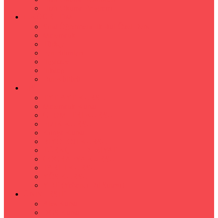
Hızlı Okuma Programı
İLKÖĞRETİM
Sınıf Öğretmeni İlkokul Özel Ders
Matematik
Türkçe
Fen Bilimleri
İngilizce
İnkılap
Din Kültürü
LİSE
TYT-AYT KURSU
Matematik Kursu
GEOMETRİ KURSU
FİZİK KURSU
Kimya Kursu
BİYOLOJİ KURSU
TÜRKÇE -EDEBİYAT
COGRAFYA KURSU
TARİH KURSU
YÖS KURSU
YDT (Yabancı Dil Sınavı)
ÜNİVERSİTE
Ales Kursu
DGS Kursu