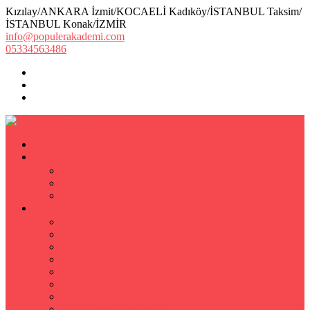
Kızılay/ANKARA İzmit/KOCAELİ Kadıköy/İSTANBUL Taksim/
İSTANBUL Konak/İZMİR
info@populerakademi.com
05334563486
ANASAYFA
KURUMSAL
HAKKIMIZDA
EKİBİMİZ
Öğretmen Başvuru Formu
ÖZEL DERS
Özel Ders
Hızlı Okuma Kursu
İlkokul Özel Ders
Matematik Özel Ders
Özel Ders Fizik
Kimya Özel Ders
Eğitim Koçu Mentor
Hızlı Okuma Teknikleri