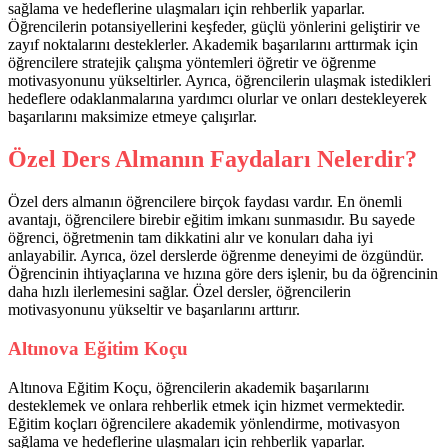
sağlama ve hedeflerine ulaşmaları için rehberlik yaparlar.
Öğrencilerin potansiyellerini keşfeder, güçlü yönlerini geliştirir ve
zayıf noktalarını desteklerler. Akademik başarılarını arttırmak için
öğrencilere stratejik çalışma yöntemleri öğretir ve öğrenme
motivasyonunu yükseltirler. Ayrıca, öğrencilerin ulaşmak istedikleri
hedeflere odaklanmalarına yardımcı olurlar ve onları destekleyerek
başarılarını maksimize etmeye çalışırlar.
Özel Ders Almanın Faydaları Nelerdir?
Özel ders almanın öğrencilere birçok faydası vardır. En önemli
avantajı, öğrencilere birebir eğitim imkanı sunmasıdır. Bu sayede
öğrenci, öğretmenin tam dikkatini alır ve konuları daha iyi
anlayabilir. Ayrıca, özel derslerde öğrenme deneyimi de özgündür.
Öğrencinin ihtiyaçlarına ve hızına göre ders işlenir, bu da öğrencinin
daha hızlı ilerlemesini sağlar. Özel dersler, öğrencilerin
motivasyonunu yükseltir ve başarılarını arttırır.
Altınova Eğitim Koçu
Altınova Eğitim Koçu, öğrencilerin akademik başarılarını
desteklemek ve onlara rehberlik etmek için hizmet vermektedir.
Eğitim koçları öğrencilere akademik yönlendirme, motivasyon
sağlama ve hedeflerine ulaşmaları için rehberlik yaparlar.