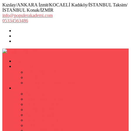
Kızılay/ANKARA İzmit/KOCAELİ Kadıköy/İSTANBUL Taksim/
İSTANBUL Konak/İZMİR
info@populerakademi.com
05334563486
ANASAYFA
KURUMSAL
HAKKIMIZDA
EKİBİMİZ
Öğretmen Başvuru Formu
ÖZEL DERS
Özel Ders
Hızlı Okuma Kursu
İlkokul Özel Ders
Matematik Özel Ders
Özel Ders Fizik
Kimya Özel Ders
Eğitim Koçu Mentor
Hızlı Okuma Teknikleri