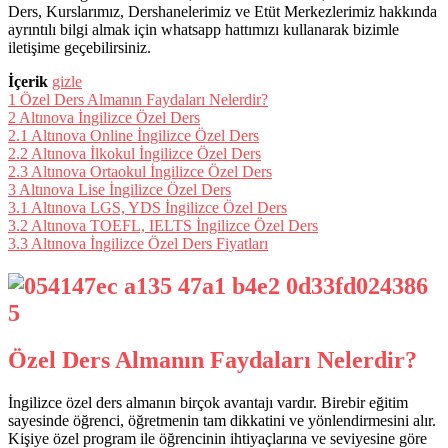
Ders, Kurslarımız, Dershanelerimiz ve Etüt Merkezlerimiz hakkında
ayrıntılı bilgi almak için whatsapp hattımızı kullanarak bizimle
iletişime geçebilirsiniz.
İçerik
gizle
1
Özel Ders Almanın Faydaları Nelerdir?
2
Altınova İngilizce Özel Ders
2.1
Altınova Online İngilizce Özel Ders
2.2
Altınova İlkokul İngilizce Özel Ders
2.3
Altınova Ortaokul İngilizce Özel Ders
3
Altınova Lise İngilizce Özel Ders
3.1
Altınova LGS, YDS İngilizce Özel Ders
3.2
Altınova TOEFL, IELTS İngilizce Özel Ders
3.3
Altınova İngilizce Özel Ders Fiyatları
Özel Ders Almanın Faydaları Nelerdir?
İngilizce özel ders almanın birçok avantajı vardır. Birebir eğitim
sayesinde öğrenci, öğretmenin tam dikkatini ve yönlendirmesini alır.
Kişiye özel program ile öğrencinin ihtiyaçlarına ve seviyesine göre