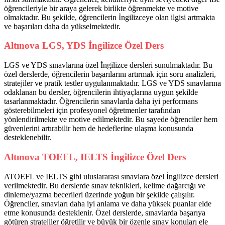
öğrencileriyle bir araya gelerek birlikte öğrenmekte ve motive
olmaktadır. Bu şekilde, öğrencilerin İngilizceye olan ilgisi artmakta
ve başarıları daha da yükselmektedir.
Altınova LGS, YDS İngilizce Özel Ders
LGS ve YDS sınavlarına özel İngilizce dersleri sunulmaktadır. Bu
özel derslerde, öğrencilerin başarılarını artırmak için soru analizleri,
stratejiler ve pratik testler uygulanmaktadır. LGS ve YDS sınavlarına
odaklanan bu dersler, öğrencilerin ihtiyaçlarına uygun şekilde
tasarlanmaktadır. Öğrencilerin sınavlarda daha iyi performans
gösterebilmeleri için profesyonel öğretmenler tarafından
yönlendirilmekte ve motive edilmektedir. Bu sayede öğrenciler hem
güvenlerini artırabilir hem de hedeflerine ulaşma konusunda
desteklenebilir.
Altınova TOEFL, IELTS İngilizce Özel Ders
ATOEFL ve IELTS gibi uluslararası sınavlara özel İngilizce dersleri
verilmektedir. Bu derslerde sınav teknikleri, kelime dağarcığı ve
dinleme/yazma becerileri üzerinde yoğun bir şekilde çalışılır.
Öğrenciler, sınavları daha iyi anlama ve daha yüksek puanlar elde
etme konusunda desteklenir. Özel derslerde, sınavlarda başarıya
götüren stratejiler öğretilir ve büyük bir özenle sınav konuları ele