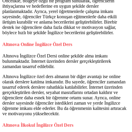
Öncelikle, bölgeye özgü bir program sunularak, öğrencilerin
ihtiyaçlarına ve hedeflerine en uygun şekilde dersler
planlanmaktadır. Ayrıca, yerel öğretmenlerle çalışma imkanı
sayesinde, öğrenciler Türkçe konuşan eğitmenlerle daha etkili
iletişim kurabilir ve anlama becerilerini geliştirebilirler. Birebir
destek ise öğrencilere daha fazla dikkat ve motivasyon sağlar,
böylece hızlı bir şekilde İngilizce becerilerini geliştirebilirler.
Altınova Online İngilizce Özel Ders
Altınova İngilizce Özel Dersi online şekilde alma imkanı
bulunmaktadır. İnternet üzerinden dersler gerçekleştirilerek
zamandan tasarruf edilebilir.
Altınova İngilizce özel ders almanın bir diğer avantajı ise online
olarak derslere katılma imkanıdır. Bu sayede, öğrenciler zamandan
tasarruf ederek derslere rahatlıkla katılabilirler. İnternet üzerinden
gerçekleştirilen dersler, seyahat masraflarını ortadan kaldırır ve
öğrencilere daha esnek bir öğrenme ortamı sunar. Ayrıca, online
dersler sayesinde öğrenciler istedikleri zaman ve yerde İngilizce
öğrenme imkanı elde ederler. Bu da öğrenmenin kalitesini artıracak
ve motivasyonu yükseltecektir.
Altınova İlkokul İngilizce Özel Ders