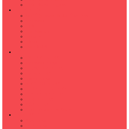
Hızlı Okuma Programı
İLKÖĞRETİM
Sınıf Öğretmeni İlkokul Özel Ders
Matematik
Türkçe
Fen Bilimleri
İngilizce
İnkılap
Din Kültürü
LİSE
TYT-AYT KURSU
Matematik Kursu
GEOMETRİ KURSU
FİZİK KURSU
Kimya Kursu
BİYOLOJİ KURSU
TÜRKÇE -EDEBİYAT
COGRAFYA KURSU
TARİH KURSU
YÖS KURSU
YDT (Yabancı Dil Sınavı)
ÜNİVERSİTE
Ales Kursu
DGS Kursu