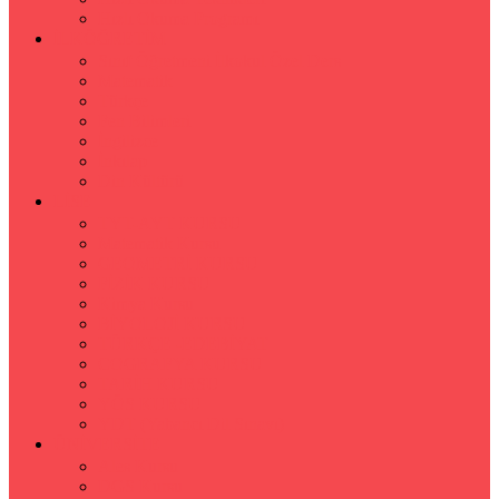
Hızlı Okuma Programı
İLKÖĞRETİM
Sınıf Öğretmeni İlkokul Özel Ders
Matematik
Türkçe
Fen Bilimleri
İngilizce
İnkılap
Din Kültürü
LİSE
TYT-AYT KURSU
Matematik Kursu
GEOMETRİ KURSU
FİZİK KURSU
Kimya Kursu
BİYOLOJİ KURSU
TÜRKÇE -EDEBİYAT
COGRAFYA KURSU
TARİH KURSU
YÖS KURSU
YDT (Yabancı Dil Sınavı)
ÜNİVERSİTE
Ales Kursu
DGS Kursu