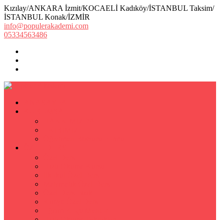
Kızılay/ANKARA İzmit/KOCAELİ Kadıköy/İSTANBUL Taksim/
İSTANBUL Konak/İZMİR
info@populerakademi.com
05334563486
ANASAYFA
KURUMSAL
HAKKIMIZDA
EKİBİMİZ
Öğretmen Başvuru Formu
ÖZEL DERS
Özel Ders
Hızlı Okuma Kursu
İlkokul Özel Ders
Matematik Özel Ders
Özel Ders Fizik
Kimya Özel Ders
Eğitim Koçu Mentor
Hızlı Okuma Teknikleri