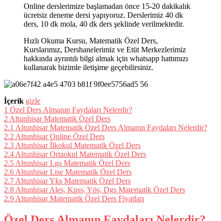
Online derslerimize başlamadan önce 15-20 dakikalık
ücretsiz deneme dersi yapıyoruz. Derslerimiz 40 dk
ders, 10 dk mola, 40 dk ders şeklinde verilmektedir.
Hızlı Okuma Kursu, Matematik Özel Ders,
Kurslarımız, Dershanelerimiz ve Etüt Merkezlerimiz
hakkında ayrıntılı bilgi almak için whatsapp hattımızı
kullanarak bizimle iletişime geçebilirsiniz.
İçerik
gizle
1
Özel Ders Almanın Faydaları Nelerdir?
2
Altunhisar Matematik Özel Ders
2.1
Altunhisar Matematik Özel Ders Almanın Faydaları Nelerdir?
2.2
Altunhisar Online Özel Ders
2.3
Altunhisar İlkokul Matematik Özel Ders
2.4
Altunhisar Ortaokul Matematik Özel Ders
2.5
Altunhisar Lgs Matematik Özel Ders
2.6
Altunhisar Lise Matematik Özel Ders
2.7
Altunhisar Yks Matematik Özel Ders
2.8
Altunhisar Ales, Kpss, Yös, Dgs Matematik Özel Ders
2.9
Altunhisar Matematik Özel Ders Fiyatları
Özel Ders Almanın Faydaları Nelerdir?