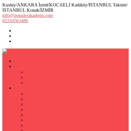
Kızılay/ANKARA İzmit/KOCAELİ Kadıköy/İSTANBUL Taksim/
İSTANBUL Konak/İZMİR
info@populerakademi.com
05334563486
ANASAYFA
KURUMSAL
HAKKIMIZDA
EKİBİMİZ
Öğretmen Başvuru Formu
ÖZEL DERS
Özel Ders
Hızlı Okuma Kursu
İlkokul Özel Ders
Matematik Özel Ders
Özel Ders Fizik
Kimya Özel Ders
Eğitim Koçu Mentor
Hızlı Okuma Teknikleri