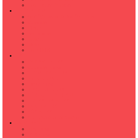
Hızlı Okuma Programı
İLKÖĞRETİM
Sınıf Öğretmeni İlkokul Özel Ders
Matematik
Türkçe
Fen Bilimleri
İngilizce
İnkılap
Din Kültürü
LİSE
TYT-AYT KURSU
Matematik Kursu
GEOMETRİ KURSU
FİZİK KURSU
Kimya Kursu
BİYOLOJİ KURSU
TÜRKÇE -EDEBİYAT
COGRAFYA KURSU
TARİH KURSU
YÖS KURSU
YDT (Yabancı Dil Sınavı)
ÜNİVERSİTE
Ales Kursu
DGS Kursu