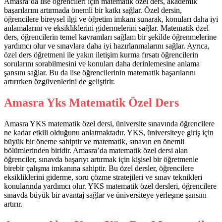
Amasra’da lise öğrencileri için matematik özel ders, akademik
başarılarını artırmada önemli bir katkı sağlar. Özel dersin,
öğrencilere bireysel ilgi ve öğretim imkanı sunarak, konuları daha iyi
anlamalarını ve eksikliklerini gidermelerini sağlar. Matematik özel
ders, öğrencilerin temel kavramları sağlam bir şekilde öğrenmelerine
yardımcı olur ve sınavlara daha iyi hazırlanmalarını sağlar. Ayrıca,
özel ders öğretmeni ile yakın iletişim kurma fırsatı öğrencilerin
sorularını sorabilmesini ve konuları daha derinlemesine anlama
şansını sağlar. Bu da lise öğrencilerinin matematik başarılarını
artırırken özgüvenlerini de geliştirir.
Amasra Yks Matematik Özel Ders
Amasra YKS matematik özel dersi, üniversite sınavında öğrencilere
ne kadar etkili olduğunu anlatmaktadır. YKS, üniversiteye giriş için
büyük bir öneme sahiptir ve matematik, sınavın en önemli
bölümlerinden biridir. Amasra’da matematik özel dersi alan
öğrenciler, sınavda başarıyı artırmak için kişisel bir öğretmenle
birebir çalışma imkanına sahiptir. Bu özel dersler, öğrencilere
eksikliklerini giderme, soru çözme stratejileri ve sınav teknikleri
konularında yardımcı olur. YKS matematik özel dersleri, öğrencilere
sınavda büyük bir avantaj sağlar ve üniversiteye yerleşme şansını
artırır.