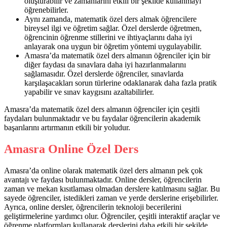
oluşturabilir ve zamanlarını etkili bir şekilde kullanmayı
öğrenebilirler.
Aynı zamanda, matematik özel ders almak öğrencilere
bireysel ilgi ve öğretim sağlar. Özel derslerde öğretmen,
öğrencinin öğrenme stillerini ve ihtiyaçlarını daha iyi
anlayarak ona uygun bir öğretim yöntemi uygulayabilir.
Amasra’da matematik özel ders almanın öğrenciler için bir
diğer faydası da sınavlara daha iyi hazırlanmalarını
sağlamasıdır. Özel derslerde öğrenciler, sınavlarda
karşılaşacakları sorun türlerine odaklanarak daha fazla pratik
yapabilir ve sınav kaygısını azaltabilirler.
Amasra’da matematik özel ders almanın öğrenciler için çeşitli
faydaları bulunmaktadır ve bu faydalar öğrencilerin akademik
başarılarını artırmanın etkili bir yoludur.
Amasra Online Özel Ders
Amasra’da online olarak matematik özel ders almanın pek çok
avantajı ve faydası bulunmaktadır. Online dersler, öğrencilerin
zaman ve mekan kısıtlaması olmadan derslere katılmasını sağlar. Bu
sayede öğrenciler, istedikleri zaman ve yerde derslerine erişebilirler.
Ayrıca, online dersler, öğrencilerin teknoloji becerilerini
geliştirmelerine yardımcı olur. Öğrenciler, çeşitli interaktif araçlar ve
öğrenme platformları kullanarak derslerini daha etkili bir şekilde