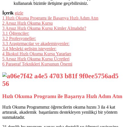
kullanarak bizimle iletişime geçebilirsiniz.
İçerik
gizle
1
Hızlı Okuma Programı ile Başarıya Hızlı Adım Atın
2
Arsuz Hızlı Okuma Kursu
3
Arsuz Hızlı Okuma Kursu Kimler Almalıdır?
3.1
Öğrenciler:
3.2
Profesyoneller:
3.3
Araştırmacılar ve akademisyenler:
3.4
Mesleki gelişim isteyenler:
4
İlkokul Hızlı Okuma Kursu Yararları
5
Arsuz Hızlı Okuma Kursu Ücretleri
6
Paragraf Teknikleri Kursunun Önemi
Hızlı Okuma Programı ile Başarıya Hızlı Adım Atın
Hızlı Okuma Programımız öğrencilerin okuma hızını 3 ila 4 kat
artırarak, akademik başarılarını destekleyen yenilikçi bir yöntem
sunmaktadır.
21 derslik bu program, yapay zeka destekli ve öğrenci seviyesine