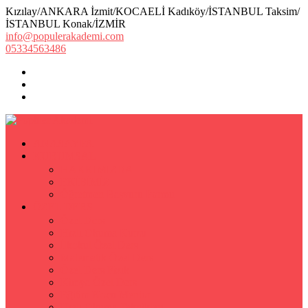
Kızılay/ANKARA İzmit/KOCAELİ Kadıköy/İSTANBUL Taksim/
İSTANBUL Konak/İZMİR
info@populerakademi.com
05334563486
ANASAYFA
KURUMSAL
HAKKIMIZDA
EKİBİMİZ
Öğretmen Başvuru Formu
ÖZEL DERS
Özel Ders
Hızlı Okuma Kursu
İlkokul Özel Ders
Matematik Özel Ders
Özel Ders Fizik
Kimya Özel Ders
Eğitim Koçu Mentor
Hızlı Okuma Teknikleri