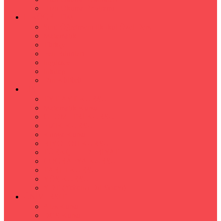
Hızlı Okuma Programı
İLKÖĞRETİM
Sınıf Öğretmeni İlkokul Özel Ders
Matematik
Türkçe
Fen Bilimleri
İngilizce
İnkılap
Din Kültürü
LİSE
TYT-AYT KURSU
Matematik Kursu
GEOMETRİ KURSU
FİZİK KURSU
Kimya Kursu
BİYOLOJİ KURSU
TÜRKÇE -EDEBİYAT
COGRAFYA KURSU
TARİH KURSU
YÖS KURSU
YDT (Yabancı Dil Sınavı)
ÜNİVERSİTE
Ales Kursu
DGS Kursu