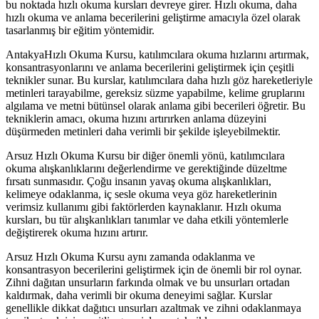
bu noktada hızlı okuma kursları devreye girer. Hızlı okuma, daha
hızlı okuma ve anlama becerilerini geliştirme amacıyla özel olarak
tasarlanmış bir eğitim yöntemidir.
AntakyaHızlı Okuma Kursu, katılımcılara okuma hızlarını artırmak,
konsantrasyonlarını ve anlama becerilerini geliştirmek için çeşitli
teknikler sunar. Bu kurslar, katılımcılara daha hızlı göz hareketleriyle
metinleri tarayabilme, gereksiz süzme yapabilme, kelime gruplarını
algılama ve metni bütünsel olarak anlama gibi becerileri öğretir. Bu
tekniklerin amacı, okuma hızını artırırken anlama düzeyini
düşürmeden metinleri daha verimli bir şekilde işleyebilmektir.
Arsuz Hızlı Okuma Kursu bir diğer önemli yönü, katılımcılara
okuma alışkanlıklarını değerlendirme ve gerektiğinde düzeltme
fırsatı sunmasıdır. Çoğu insanın yavaş okuma alışkanlıkları,
kelimeye odaklanma, iç sesle okuma veya göz hareketlerinin
verimsiz kullanımı gibi faktörlerden kaynaklanır. Hızlı okuma
kursları, bu tür alışkanlıkları tanımlar ve daha etkili yöntemlerle
değiştirerek okuma hızını artırır.
Arsuz Hızlı Okuma Kursu aynı zamanda odaklanma ve
konsantrasyon becerilerini geliştirmek için de önemli bir rol oynar.
Zihni dağıtan unsurların farkında olmak ve bu unsurları ortadan
kaldırmak, daha verimli bir okuma deneyimi sağlar. Kurslar
genellikle dikkat dağıtıcı unsurları azaltmak ve zihni odaklanmaya