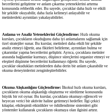
becerilerini geliştirme ve anlam çıkarma yeteneklerini artırma
konusunda rehberlik eder. Bu sayede, çocuklar daha hızlı ve etkili
bir şekilde okuyabilir, daha fazla kelimeyi anlayabilir ve
metinlerdeki ayrıntıları yakalayabilirler.
Anlama ve Analiz Yeteneklerini Güçlendirme:
Hızlı okuma
kursları, çocukların okuduğunu daha iyi anlamalarını sağlamak için
özel stratejiler sunar. Bu kurslar, metinleri daha etkili bir şekilde
analiz etmeyi öğretir, ana fikirleri belirleme, ayrıntıları bulma ve
çıkarımlar yapma becerilerini geliştirir. Ayrıca, çocuklara metinler
arasında bağlantılar kurmayı, düşünce süreçlerini organize etmeyi ve
eleştirel düşünme becerilerini kullanmayı öğretir. Bu sayede,
çocuklar okudukları metinlerden daha derin bir anlam çıkarabilir ve
okuma deneyimlerini zenginleştirebilirler.
Okuma Alışkanlığını Güçlendirme:
İlkokul hızlı okuma kursları,
çocukların okuma alışkanlığı oluşturma ve sürdürme konusunda
büyük bir rol oynar. Bu kurslar, çocuklara okumayı eğlenceli ve
heyecan verici bir aktivite haline getirmeyi hedefler. İlgi çekici
kitaplar, etkileşimli etkinlikler ve ödüllendirme sistemleri gibi
yöntemler kullanarak çocukların okumaya olan ilgisini artırır.