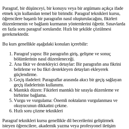
Paragraf, bir düşünceyi, bir konuyu veya bir argümanı açıkça ifade
etmek için kullanılan temel bir birimdir. Paragraf teknikleri kursu,
öğrencilere başarılı bir paragrafın nasıl oluşturulacağını, fikirleri
düzenlemenin ve bağlantı kurmanın yöntemlerini öğretir. Sınavlarda
en fazla soru paragraf sorularıdır. Hızlı bir şekilde çözülmesi
gerekmektedir.
Bu kurs genellikle aşağıdaki konuları içerebilir:
Paragraf yapısı: Bir paragrafın giriş, gelişme ve sonuç
bölümlerinin nasıl düzenleneceği.
Ana fikir ve destekleyici detaylar: Bir paragrafın ana fikrini
belirleme ve bu fikri destekleyen detayları ekleyerek
güçlendirme.
Geçiş ifadeleri: Paragraflar arasında akıcı bir geçiş sağlayan
geçiş ifadelerinin kullanımı.
Mantıklı düzen: Fikirleri mantıklı bir sırayla düzenleme ve
birbirine bağlama.
Vurgu ve vurgulama: Önemli noktaların vurgulanması ve
okuyucunun dikkatini çekme.
Hızlı soru çözme teknikleri
Paragraf teknikleri kursu genellikle dil becerilerini geliştirmek
isteyen öğrencilere, akademik yazma veya profesyonel iletişim