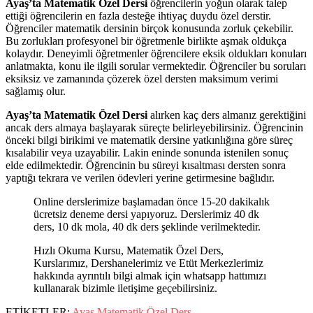
Ayaş’ta Matematik Özel Dersi
öğrencilerin yoğun olarak talep
ettiği öğrencilerin en fazla desteğe ihtiyaç duydu özel derstir.
Öğrenciler matematik dersinin birçok konusunda zorluk çekebilir.
Bu zorlukları profesyonel bir öğretmenle birlikte aşmak oldukça
kolaydır. Deneyimli öğretmenler öğrencilere eksik oldukları konuları
anlatmakta, konu ile ilgili sorular vermektedir. Öğrenciler bu soruları
eksiksiz ve zamanında çözerek özel dersten maksimum verimi
sağlamış olur.
Ayaş’ta Matematik Özel Dersi
alırken kaç ders almanız gerektiğini
ancak ders almaya başlayarak süreçte belirleyebilirsiniz. Öğrencinin
önceki bilgi birikimi ve matematik dersine yatkınlığına göre süreç
kısalabilir veya uzayabilir. Lakin eninde sonunda istenilen sonuç
elde edilmektedir. Öğrencinin bu süreyi kısaltması dersten sonra
yaptığı tekrara ve verilen ödevleri yerine getirmesine bağlıdır.
Online derslerimize başlamadan önce 15-20 dakikalık
ücretsiz deneme dersi yapıyoruz. Derslerimiz 40 dk
ders, 10 dk mola, 40 dk ders şeklinde verilmektedir.
Hızlı Okuma Kursu, Matematik Özel Ders,
Kurslarımız, Dershanelerimiz ve Etüt Merkezlerimiz
hakkında ayrıntılı bilgi almak için whatsapp hattımızı
kullanarak bizimle iletişime geçebilirsiniz.
ETİKETLER:
Ayaş Matematik Özel Ders