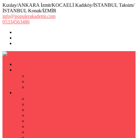
Kızılay/ANKARA İzmit/KOCAELİ Kadıköy/İSTANBUL Taksim/
İSTANBUL Konak/İZMİR
info@populerakademi.com
05334563486
ANASAYFA
KURUMSAL
HAKKIMIZDA
EKİBİMİZ
Öğretmen Başvuru Formu
ÖZEL DERS
Özel Ders
Hızlı Okuma Kursu
İlkokul Özel Ders
Matematik Özel Ders
Özel Ders Fizik
Kimya Özel Ders
Eğitim Koçu Mentor
Hızlı Okuma Teknikleri