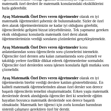
matematik özel dersleri ile matematik konularındaki eksikliklerini
hızla giderebilir.
Ayaş Matematik Özel Ders veren öğretmenler
olarak en iyi
matematik öğretmenleri şubemiz de bulunmaktadır. Sizler de özel
ders alarak öğretmenlerimizin ne kadar iyi olduğunu görebilir,
öğrencilerdeki gelişimi bizzat izleyebilirsiniz. Tek yapmanız gereken
eksik olduğunuz konularda matematik özel dersi alarak
öğretmenlerimizin verdiği soruların çözümlerini gerçekleştirmektir.
Ayaş Matematik Özel Ders veren öğretmenler
konu
anlatımlarından sonra öğrencilerin soru çözmelerini istemektir.
Öğrenciler özel dersten arta kalan zamanlarında soru çözmeli ve
takıldığı yerlere özellikle dikkat ederek öğretmenlerine sormalıdır.
Öğrenciler özel derslerden sonra işlenen konularla ilgili mutlaka soru
çözmelidir.
Ayaş Matematik Özel Ders veren öğretmenler
olarak en iyi
öğretmenlerin birebir verdiği derslere katılım gösterebilirsiniz. En
kaliteli matematik öğretmelerinden alınan özel dersler son derece
başarılı öğrencilerin temelini oluşturmaktadır. Erken yaşta matematik
derslerinde destek alındığında öğrenciler ileri ki senelerde eğitim
hayatları boyunca matematik derslerinde son derece başarılı
olmaktadır. Matematik her öğrenci için zorlu konuları barındıran
sistemli çalışmayı gerektiren özel bir derstir.