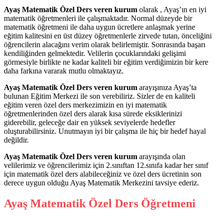
Ayaş Matematik Özel Ders veren kurum
olarak , Ayaş’ın en iyi
matematik öğretmenleri ile çalışmaktadır. Normal düzeyde bir
matematik öğretmeni ile daha uygun ücretlere anlaşmak yerine
eğitim kalitesini en üst düzey öğretmenlerle zirvede tutan, önceliğini
öğrencilerin alacağını verim olarak belirlemiştir. Sonrasında başarı
kendiliğinden gelmektedir. Velilerin çocuklarındaki gelişimi
görmesiyle birlikte ne kadar kaliteli bir eğitim verdiğimizin bir kere
daha farkına vararak mutlu olmaktayız.
Ayaş Matematik Özel Ders veren kurum
arayışınıza Ayaş’ta
bulunan Eğitim Merkezi ile son verebiliriz. Sizler de en kaliteli
eğitim veren özel ders merkezimizin en iyi matematik
öğretmenlerinden özel ders alarak kısa sürede eksiklerinizi
giderebilir, geleceğe dair en yüksek seviyelerde hedefler
oluşturabilirsiniz. Unutmayın iyi bir çalışma ile hiç bir hedef hayal
değildir.
Ayaş Matematik Özel Ders veren kurum
arayışında olan
velilerimiz ve öğrencilerimiz için 2.sınıftan 12.sınıfa kadar her sınıf
için matematik özel ders alabileceğiniz ve özel ders ücretinin son
derece uygun olduğu Ayaş Matematik Merkezini tavsiye ederiz.
Ayaş Matematik Özel Ders Öğretmeni