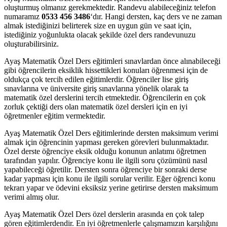
oluşturmuş olmanız gerekmektedir. Randevu alabileceğiniz telefon
numaramız
0533 456 3486
‘dır. Hangi dersten, kaç ders ve ne zaman
almak istediğinizi belirterek size en uygun gün ve saat için,
istediğiniz yoğunlukta olacak şekilde özel ders randevunuzu
oluşturabilirsiniz.
Ayaş Matematik Özel Ders eğitimleri sınavlardan önce alınabileceği
gibi öğrencilerin eksiklik hissettikleri konuları öğrenmesi için de
oldukça çok tercih edilen eğitimlerdir. Öğrenciler lise giriş
sınavlarına ve üniversite giriş sınavlarına yönelik olarak ta
matematik özel derslerini tercih etmektedir. Öğrencilerin en çok
zorluk çektiği ders olan matematik özel dersleri için en iyi
öğretmenler eğitim vermektedir.
Ayaş Matematik Özel Ders eğitimlerinde dersten maksimum verimi
almak için öğrencinin yapması gereken görevleri bulunmaktadır.
Özel derste öğrenciye eksik olduğu konunun anlatımı öğretmen
tarafından yapılır. Öğrenciye konu ile ilgili soru çözümünü nasıl
yapabileceği öğretilir. Dersten sonra öğrenciye bir sonraki derse
kadar yapması için konu ile ilgili sorular verilir. Eğer öğrenci konu
tekrarı yapar ve ödevini eksiksiz yerine getirirse dersten maksimum
verimi almış olur.
Ayaş Matematik Özel Ders özel derslerin arasında en çok talep
gören eğitimlerdendir. En iyi öğretmenlerle çalışmamızın karşılığını