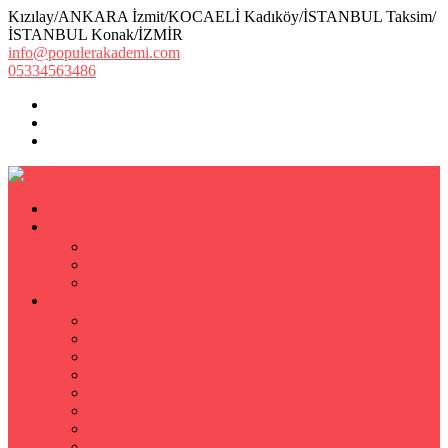
Kızılay/ANKARA İzmit/KOCAELİ Kadıköy/İSTANBUL Taksim/
İSTANBUL Konak/İZMİR
info@populerakademi.com
05334563486
ANASAYFA
KURUMSAL
HAKKIMIZDA
EKİBİMİZ
Öğretmen Başvuru Formu
ÖZEL DERS
Özel Ders
Hızlı Okuma Kursu
İlkokul Özel Ders
Matematik Özel Ders
Özel Ders Fizik
Kimya Özel Ders
Eğitim Koçu Mentor
Hızlı Okuma Teknikleri