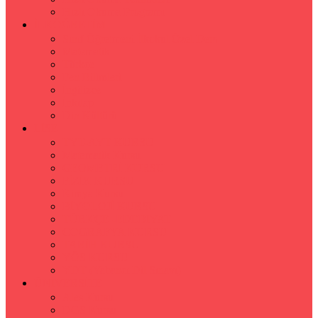
Hızlı Okuma Programı
İLKÖĞRETİM
Sınıf Öğretmeni İlkokul Özel Ders
Matematik
Türkçe
Fen Bilimleri
İngilizce
İnkılap
Din Kültürü
LİSE
TYT-AYT KURSU
Matematik Kursu
GEOMETRİ KURSU
FİZİK KURSU
Kimya Kursu
BİYOLOJİ KURSU
TÜRKÇE -EDEBİYAT
COGRAFYA KURSU
TARİH KURSU
YÖS KURSU
YDT (Yabancı Dil Sınavı)
ÜNİVERSİTE
Ales Kursu
DGS Kursu