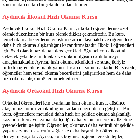
zamanı daha etkili bir şekilde kullanabilirler.
Aydıncık İlkokul Hızlı Okuma Kursu
Aydıncık İlkokul Hızlı Okuma Kursu, ilkokul öğrencilerine özel
olarak düzenlenen bir kurs olarak dikkat çekmektedir. Bu kurs,
temel okuma becerilerini geliştirme amacı taşımakta ve öğrencilere
daha hızlı okuma alışkanlığını kazandırmaktadır. İlkokul öğrencileri
için özel olarak hazırlanan ders içerikleri, öğrencilerin dikkatini
çekecek şekilde sunulmakta ve onların ilgisini canlı tutmayı
amaçlamaktadır. Ayrıca, hızlı okuma teknikleri ve stratejileriyle
birlikte öğrencilere pratik yapma fırsatı da sunulmaktadır. Bu sayede,
öğrenciler hem temel okuma becerilerini geliştirirken hem de daha
hızlı okuma alışkanlığı edinmektedirler.
Aydıncık Ortaokul Hızlı Okuma Kursu
Ortaokul öğrencileri için ayarlanan hızlı okuma kursu, düşünce
akışını hızlandırır ve okuduğunu anlama becerilerini geliştirir. Bu
kurs, öğrencilere metinleri daha hızlı bir şekilde okuma alışkanlığı
kazandırırken aynı zamanda içeriği daha iyi anlama ve analiz etme
yeteneklerini geliştirir. Öğrenciler, okumayı daha verimli bir şekilde
yaparak zaman tasarrufu sağlar ve daha başarılı bir öğrenme
deneyimi yaşarlar. Ayrıca, kurs boyunca öğrencilere stratejiler,