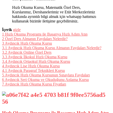
Hızlı Okuma Kursu, Matematik Özel Ders,
Kurslarımız, Dershanelerimiz ve Etüt Merkezlerimiz
hakkında ayrıntılı bilgi almak için whatsapp hattımızı
kullanarak bizimle iletişime geçebilirsiniz.
İçerik
gizle
1
Hızlı Okuma Programı ile Başarıya Hızlı Adım Atın
2
Özel Ders Almanın Faydaları Nelerdir?
3
Aydıncık Hızlı Okuma Kursu
3.1
Aydıncık Hızlı Okuma Kursu Almanın Faydaları Nelerdir?
3.2
Aydıncık Online Özel Ders
3.3
Aydıncık İlkokul Hızlı Okuma Kursu
3.4
Aydıncık Ortaokul Hızlı Okuma Kursu
4
Aydıncık Lise Hızlı Okuma Kursu
4.1
Aydıncık Paragraf Teknikleri Kursu
5
Aydıncık Hızlı Okuma Kursunun Sınavlara Faydaları
6
Aydıncık Seri Okuma ve Okuduğunu Anlama Kursu
7
Aydıncık Hızlı Okuma Kursu Fiyatları
Hızlı Okuma Programı ile Başarıya Hızlı Adım Atın