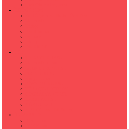
Hızlı Okuma Programı
İLKÖĞRETİM
Sınıf Öğretmeni İlkokul Özel Ders
Matematik
Türkçe
Fen Bilimleri
İngilizce
İnkılap
Din Kültürü
LİSE
TYT-AYT KURSU
Matematik Kursu
GEOMETRİ KURSU
FİZİK KURSU
Kimya Kursu
BİYOLOJİ KURSU
TÜRKÇE -EDEBİYAT
COGRAFYA KURSU
TARİH KURSU
YÖS KURSU
YDT (Yabancı Dil Sınavı)
ÜNİVERSİTE
Ales Kursu
DGS Kursu