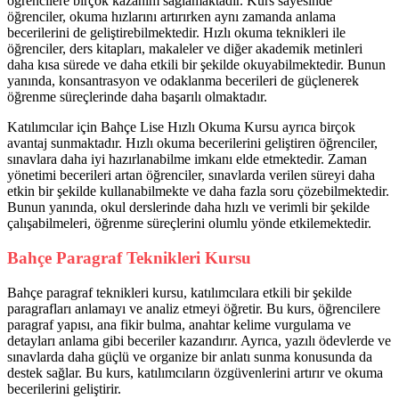
öğrencilere birçok kazanım sağlamaktadır. Kurs sayesinde
öğrenciler, okuma hızlarını artırırken aynı zamanda anlama
becerilerini de geliştirebilmektedir. Hızlı okuma teknikleri ile
öğrenciler, ders kitapları, makaleler ve diğer akademik metinleri
daha kısa sürede ve daha etkili bir şekilde okuyabilmektedir. Bunun
yanında, konsantrasyon ve odaklanma becerileri de güçlenerek
öğrenme süreçlerinde daha başarılı olmaktadır.
Katılımcılar için Bahçe Lise Hızlı Okuma Kursu ayrıca birçok
avantaj sunmaktadır. Hızlı okuma becerilerini geliştiren öğrenciler,
sınavlara daha iyi hazırlanabilme imkanı elde etmektedir. Zaman
yönetimi becerileri artan öğrenciler, sınavlarda verilen süreyi daha
etkin bir şekilde kullanabilmekte ve daha fazla soru çözebilmektedir.
Bunun yanında, okul derslerinde daha hızlı ve verimli bir şekilde
çalışabilmeleri, öğrenme süreçlerini olumlu yönde etkilemektedir.
Bahçe Paragraf Teknikleri Kursu
Bahçe paragraf teknikleri kursu, katılımcılara etkili bir şekilde
paragrafları anlamayı ve analiz etmeyi öğretir. Bu kurs, öğrencilere
paragraf yapısı, ana fikir bulma, anahtar kelime vurgulama ve
detayları anlama gibi beceriler kazandırır. Ayrıca, yazılı ödevlerde ve
sınavlarda daha güçlü ve organize bir anlatı sunma konusunda da
destek sağlar. Bu kurs, katılımcıların özgüvenlerini artırır ve okuma
becerilerini geliştirir.