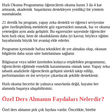
Hızlı Okuma Programımız öğrencilerin okuma hızını 3 ila 4 kat
artırarak, akademik başarılarını destekleyen yenilikçi bir yöntem
sunmaktadır.
21 derslik bu program, yapay zeka destekli ve öğrenci seviyesine
göre özelleştirilmiş metinlerle göz egzersizleri sunarak, hız ve okuma
yeteneğini aynı anda geliştirir. Bu egzersizler sayesinde öğrenciler
hem hızlı okur, hem de okuduklarını daha iyi kavrar, böylece eğitim
hayatlarında büyük bir avantaj elde ederler.
Programın içerisinde hafıza teknikleri de yer almakta olup, okunan
bilgilerin daha uzun süre hatırlanması sağlanır.
Bilgisayar veya tablet üzerinden kolayca erişilebilen programımız,
öğrencilerin eğitimde esneklik kazanmasına olanak tanır. Yapay zeka
tabanlı analizlerle öğrencilerin gelişimi sürekli takip edilip,
performansları en üst seviyeye çıkarılacak şekilde desteklenir.
Hızlı okuma becerisi ile yalnızca sınavlarda değil, hayatın her
alanında başarıya ulaşabilirsiniz.
Özel Ders Almanın Faydaları Nelerdir?
Özel ders almanın pek çok faydası vardır. Öncelikle, birebir