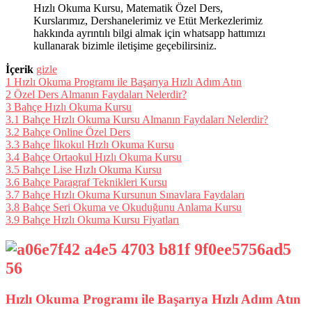
Hızlı Okuma Kursu, Matematik Özel Ders,
Kurslarımız, Dershanelerimiz ve Etüt Merkezlerimiz
hakkında ayrıntılı bilgi almak için whatsapp hattımızı
kullanarak bizimle iletişime geçebilirsiniz.
İçerik
gizle
1
Hızlı Okuma Programı ile Başarıya Hızlı Adım Atın
2
Özel Ders Almanın Faydaları Nelerdir?
3
Bahçe Hızlı Okuma Kursu
3.1
Bahçe Hızlı Okuma Kursu Almanın Faydaları Nelerdir?
3.2
Bahçe Online Özel Ders
3.3
Bahçe İlkokul Hızlı Okuma Kursu
3.4
Bahçe Ortaokul Hızlı Okuma Kursu
3.5
Bahçe Lise Hızlı Okuma Kursu
3.6
Bahçe Paragraf Teknikleri Kursu
3.7
Bahçe Hızlı Okuma Kursunun Sınavlara Faydaları
3.8
Bahçe Seri Okuma ve Okuduğunu Anlama Kursu
3.9
Bahçe Hızlı Okuma Kursu Fiyatları
Hızlı Okuma Programı ile Başarıya Hızlı Adım Atın