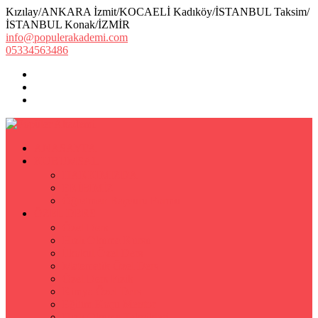
Kızılay/ANKARA İzmit/KOCAELİ Kadıköy/İSTANBUL Taksim/
İSTANBUL Konak/İZMİR
info@populerakademi.com
05334563486
ANASAYFA
KURUMSAL
HAKKIMIZDA
EKİBİMİZ
Öğretmen Başvuru Formu
ÖZEL DERS
Özel Ders
Hızlı Okuma Kursu
İlkokul Özel Ders
Matematik Özel Ders
Özel Ders Fizik
Kimya Özel Ders
Eğitim Koçu Mentor
Hızlı Okuma Teknikleri