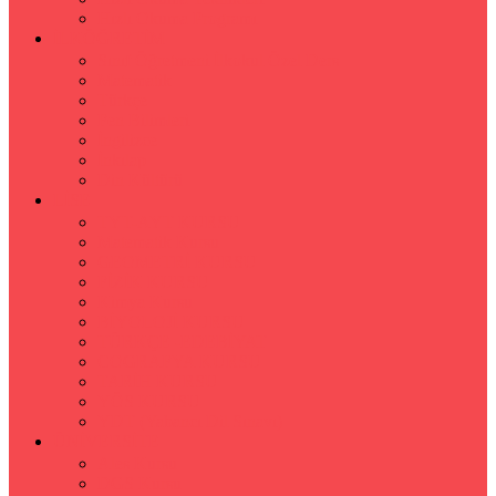
Hızlı Okuma Programı
İLKÖĞRETİM
Sınıf Öğretmeni İlkokul Özel Ders
Matematik
Türkçe
Fen Bilimleri
İngilizce
İnkılap
Din Kültürü
LİSE
TYT-AYT KURSU
Matematik Kursu
GEOMETRİ KURSU
FİZİK KURSU
Kimya Kursu
BİYOLOJİ KURSU
TÜRKÇE -EDEBİYAT
COGRAFYA KURSU
TARİH KURSU
YÖS KURSU
YDT (Yabancı Dil Sınavı)
ÜNİVERSİTE
Ales Kursu
DGS Kursu