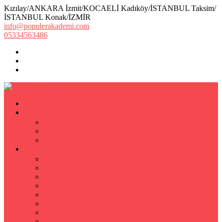
Kızılay/ANKARA İzmit/KOCAELİ Kadıköy/İSTANBUL Taksim/
İSTANBUL Konak/İZMİR
info@populerakademi.com
05334563486
ANASAYFA
KURUMSAL
HAKKIMIZDA
EKİBİMİZ
Öğretmen Başvuru Formu
ÖZEL DERS
Özel Ders
Hızlı Okuma Kursu
İlkokul Özel Ders
Matematik Özel Ders
Özel Ders Fizik
Kimya Özel Ders
Eğitim Koçu Mentor
Hızlı Okuma Teknikleri