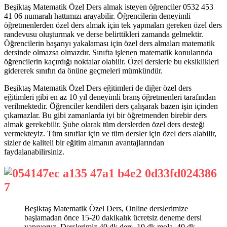
Beşiktaş Matematik Özel Ders almak isteyen öğrenciler 0532 453
41 06 numaralı hattımızı arayabilir. Öğrencilerin deneyimli
öğretmenlerden özel ders almak için tek yapmaları gereken özel ders
randevusu oluşturmak ve derse belirttikleri zamanda gelmektir.
Öğrencilerin başarıyı yakalaması için özel ders almaları matematik
dersinde olmazsa olmazdır. Sınıfta işlenen matematik konularında
öğrencilerin kaçırdığı noktalar olabilir. Özel derslerle bu eksiklikleri
gidererek sınıfın da önüne geçmeleri mümkündür.
Beşiktaş Matematik Özel Ders eğitimleri de diğer özel ders
eğitimleri gibi en az 10 yıl deneyimli branş öğretmenleri tarafından
verilmektedir. Öğrenciler kendileri ders çalışarak bazen işin içinden
çıkamazlar. Bu gibi zamanlarda iyi bir öğretmenden birebir ders
almak gerekebilir. Şube olarak tüm derslerden özel ders desteği
vermekteyiz. Tüm sınıflar için ve tüm dersler için özel ders alabilir,
sizler de kaliteli bir eğitim almanın avantajlarından
faydalanabilirsiniz.
Beşiktaş Matematik Özel Ders, Online derslerimize
başlamadan önce 15-20 dakikalık ücretsiz deneme dersi
yapıyoruz. Derslerimiz 40 dk ders, 10 dk mola, 40 dk