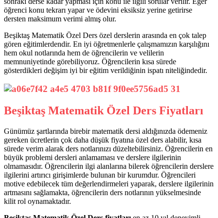
sonraki derse kadar yapması için konu ile ilgili sorular verilir. Eğer
öğrenci konu tekrarı yapar ve ödevini eksiksiz yerine getirirse
dersten maksimum verimi almış olur.
Beşiktaş Matematik Özel Ders özel derslerin arasında en çok talep
gören eğitimlerdendir. En iyi öğretmenlerle çalışmamızın karşılığını
hem okul notlarında hem de öğrencilerin ve velilerin
memnuniyetinde görebiliyoruz. Öğrencilerin kısa sürede
gösterdikleri değişim iyi bir eğitim verildiğinin ispatı niteliğindedir.
Beşiktaş Matematik Özel Ders Fiyatları
Günümüz şartlarında birebir matematik dersi aldığınızda ödemeniz
gereken ücretlerin çok daha düşük fiyatına özel ders alabilir, kısa
sürede verim alarak ders notlarınızı düzeltebilirsiniz. Öğrencilerin en
büyük problemi dersleri anlamaması ve derslere ilgilerinin
olmamasıdır. Öğrencilerin ilgi alanlarına bilerek öğrencilerin derslere
ilgilerini artırıcı girişimlerde bulunan bir kurumdur. Öğrencileri
motive edebilecek tüm değerlendirmeleri yaparak, derslere ilgilerinin
artmasını sağlamakta, öğrencilerin ders notlarının yükselmesinde
kilit rol oynamaktadır.
Beşiktaş Matematik Özel Ders fiyatları
en az 10 yıl deneyimli