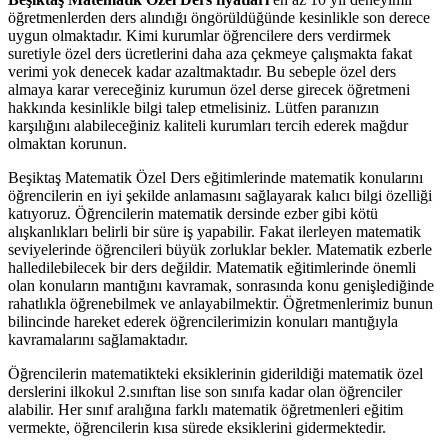
öğretmenlerden ders alındığı öngörüldüğünde kesinlikle son derece
uygun olmaktadır. Kimi kurumlar öğrencilere ders verdirmek
suretiyle özel ders ücretlerini daha aza çekmeye çalışmakta fakat
verimi yok denecek kadar azaltmaktadır. Bu sebeple özel ders
almaya karar vereceğiniz kurumun özel derse girecek öğretmeni
hakkında kesinlikle bilgi talep etmelisiniz. Lütfen paranızın
karşılığını alabileceğiniz kaliteli kurumları tercih ederek mağdur
olmaktan korunun.
Beşiktaş Matematik Özel Ders eğitimlerinde matematik konularını
öğrencilerin en iyi şekilde anlamasını sağlayarak kalıcı bilgi özelliği
katıyoruz. Öğrencilerin matematik dersinde ezber gibi kötü
alışkanlıkları belirli bir süre iş yapabilir. Fakat ilerleyen matematik
seviyelerinde öğrencileri büyük zorluklar bekler. Matematik ezberle
halledilebilecek bir ders değildir. Matematik eğitimlerinde önemli
olan konuların mantığını kavramak, sonrasında konu genişlediğinde
rahatlıkla öğrenebilmek ve anlayabilmektir. Öğretmenlerimiz bunun
bilincinde hareket ederek öğrencilerimizin konuları mantığıyla
kavramalarını sağlamaktadır.
Öğrencilerin matematikteki eksiklerinin giderildiği matematik özel
derslerini ilkokul 2.sınıftan lise son sınıfa kadar olan öğrenciler
alabilir. Her sınıf aralığına farklı matematik öğretmenleri eğitim
vermekte, öğrencilerin kısa sürede eksiklerini gidermektedir.