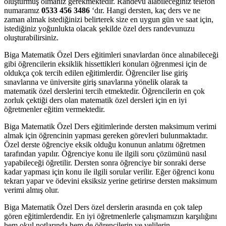
oluşturmuş olmanız gerekmektedir. Randevu alabileceğiniz telefon
numaramız
0533 456 3486
‘dır. Hangi dersten, kaç ders ve ne
zaman almak istediğinizi belirterek size en uygun gün ve saat için,
istediğiniz yoğunlukta olacak şekilde özel ders randevunuzu
oluşturabilirsiniz.
Biga Matematik Özel Ders eğitimleri sınavlardan önce alınabileceği
gibi öğrencilerin eksiklik hissettikleri konuları öğrenmesi için de
oldukça çok tercih edilen eğitimlerdir. Öğrenciler lise giriş
sınavlarına ve üniversite giriş sınavlarına yönelik olarak ta
matematik özel derslerini tercih etmektedir. Öğrencilerin en çok
zorluk çektiği ders olan matematik özel dersleri için en iyi
öğretmenler eğitim vermektedir.
Biga Matematik Özel Ders eğitimlerinde dersten maksimum verimi
almak için öğrencinin yapması gereken görevleri bulunmaktadır.
Özel derste öğrenciye eksik olduğu konunun anlatımı öğretmen
tarafından yapılır. Öğrenciye konu ile ilgili soru çözümünü nasıl
yapabileceği öğretilir. Dersten sonra öğrenciye bir sonraki derse
kadar yapması için konu ile ilgili sorular verilir. Eğer öğrenci konu
tekrarı yapar ve ödevini eksiksiz yerine getirirse dersten maksimum
verimi almış olur.
Biga Matematik Özel Ders özel derslerin arasında en çok talep
gören eğitimlerdendir. En iyi öğretmenlerle çalışmamızın karşılığını
hem okul notlarında hem de öğrencilerin ve velilerin