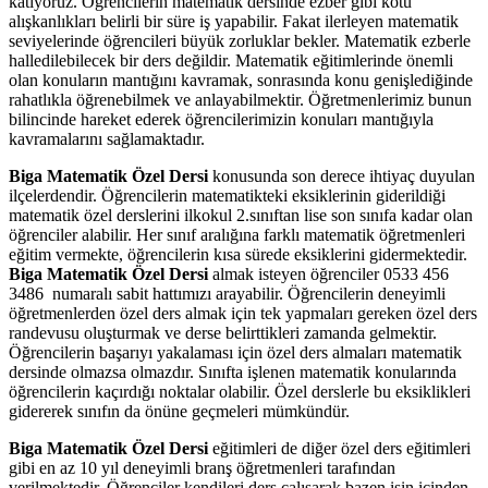
katıyoruz. Öğrencilerin matematik dersinde ezber gibi kötü
alışkanlıkları belirli bir süre iş yapabilir. Fakat ilerleyen matematik
seviyelerinde öğrencileri büyük zorluklar bekler. Matematik ezberle
halledilebilecek bir ders değildir. Matematik eğitimlerinde önemli
olan konuların mantığını kavramak, sonrasında konu genişlediğinde
rahatlıkla öğrenebilmek ve anlayabilmektir. Öğretmenlerimiz bunun
bilincinde hareket ederek öğrencilerimizin konuları mantığıyla
kavramalarını sağlamaktadır.
Biga Matematik Özel Dersi
konusunda son derece ihtiyaç duyulan
ilçelerdendir. Öğrencilerin matematikteki eksiklerinin giderildiği
matematik özel derslerini ilkokul 2.sınıftan lise son sınıfa kadar olan
öğrenciler alabilir. Her sınıf aralığına farklı matematik öğretmenleri
eğitim vermekte, öğrencilerin kısa sürede eksiklerini gidermektedir.
Biga Matematik Özel Dersi
almak isteyen öğrenciler 0533 456
3486 numaralı sabit hattımızı arayabilir. Öğrencilerin deneyimli
öğretmenlerden özel ders almak için tek yapmaları gereken özel ders
randevusu oluşturmak ve derse belirttikleri zamanda gelmektir.
Öğrencilerin başarıyı yakalaması için özel ders almaları matematik
dersinde olmazsa olmazdır. Sınıfta işlenen matematik konularında
öğrencilerin kaçırdığı noktalar olabilir. Özel derslerle bu eksiklikleri
gidererek sınıfın da önüne geçmeleri mümkündür.
Biga Matematik Özel Dersi
eğitimleri de diğer özel ders eğitimleri
gibi en az 10 yıl deneyimli branş öğretmenleri tarafından
verilmektedir. Öğrenciler kendileri ders çalışarak bazen işin içinden