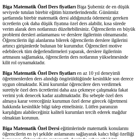
Biga Matematik Özel Ders fiyatları
Biga Şubemiz de en düşük
seviyede tutulan birebir eğitim hizmetlerindendir. Günümüz
şartlarında birebir matematik dersi aldığınızda ödemeniz gereken
ücretlerin çok daha düşük fiyatına özel ders alabilir, kısa sürede
verim alarak ders notlarınızı düzeltebilirsiniz. Öğrencilerin en büyük
problemi dersleri anlamaması ve derslere ilgilerinin olmamasıdır.
Öğrencilerin ilgi alanlarına bilerek öğrencilerin derslere ilgilerini
artırıcı girişimlerde bulunan bir kurumdur. Öğrencileri motive
edebilecek tüm değerlendirmeleri yaparak, derslere ilgilerinin
artmasını sağlamakta, öğrencilerin ders notlarının yükselmesinde
kilit rol oynamaktadır.
Biga Matematik Özel Ders fiyatları
en az 10 yıl deneyimli
öğretmenlerden ders alındığı öngörüldüğünde kesinlikle son derece
uygun olmaktadır. Kimi kurumlar öğrencilere ders verdirmek
suretiyle özel ders ücretlerini daha aza çekmeye çalışmakta fakat
verimi yok denecek kadar azaltmaktadır. Bu sebeple özel ders
almaya karar vereceğiniz kurumun özel derse girecek öğretmeni
hakkında kesinlikle bilgi talep etmelisiniz. Lütfen paranızın
karşılığını alabileceğiniz kaliteli kurumları tercih ederek mağdur
olmaktan korunun.
Biga Matematik Özel Dersi
eğitimlerinde matematik konularını
öğrencilerin en iyi şekilde anlamasını sağlayarak kalıcı bilgi özelliği