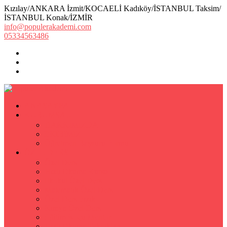
Kızılay/ANKARA İzmit/KOCAELİ Kadıköy/İSTANBUL Taksim/
İSTANBUL Konak/İZMİR
info@populerakademi.com
05334563486
ANASAYFA
KURUMSAL
HAKKIMIZDA
EKİBİMİZ
Öğretmen Başvuru Formu
ÖZEL DERS
Özel Ders
Hızlı Okuma Kursu
İlkokul Özel Ders
Matematik Özel Ders
Özel Ders Fizik
Kimya Özel Ders
Eğitim Koçu Mentor
Hızlı Okuma Teknikleri