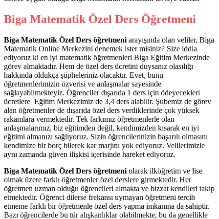
Biga Matematik Özel Ders Öğretmeni
Biga Matematik Özel Ders öğretmeni
arayışında olan veliler, Biga
Matematik Online Merkezini denemek ister misiniz? Size iddia
ediyoruz ki en iyi matematik öğretmenleri Biga Eğitim Merkezinde
görev almaktadır. Hem de özel ders ücretini duysanız olasılığı
hakkında oldukça şüpheleriniz olacaktır. Evet, bunu
öğretmenlerimizin özverisi ve anlaşmalar sayesinde
sağlayabilmekteyiz. Öğrenciler dışarıda 1 ders için ödeyecekleri
ücretlere Eğitim Merkezimiz de 3,4 ders alabilir. Şubemiz de görev
alan öğretmenler de dışarıda özel ders verdiklerinde çok yüksek
rakamlara vermektedir. Tek farkımız öğretmenlerle olan
anlaşmalarımız, biz eğitimden değil, kendimizden kısarak en iyi
eğitimi almanızı sağlıyoruz. Sizin öğrencilerinizin başarılı olmasını
kendimize bir borç bilerek kar marjını yok ediyoruz. Velilerimizle
aynı zamanda güven ilişkisi içerisinde hareket ediyoruz.
Biga Matematik Özel Ders öğretmeni
olarak ilköğretim ve lise
olmak üzere farklı öğretmenler özel derslere girmektedir. Her
öğretmen uzman olduğu öğrencileri almakta ve bizzat kendileri takip
etmektedir. Öğrenci dilerse frekansı uymayan öğretmeni tercih
etmeme farklı bir öğretmenle özel ders yapma imkanına da sahiptir.
Bazı öğrencilerde bu tür alışkanlıklar olabilmekte, bu da genellikle