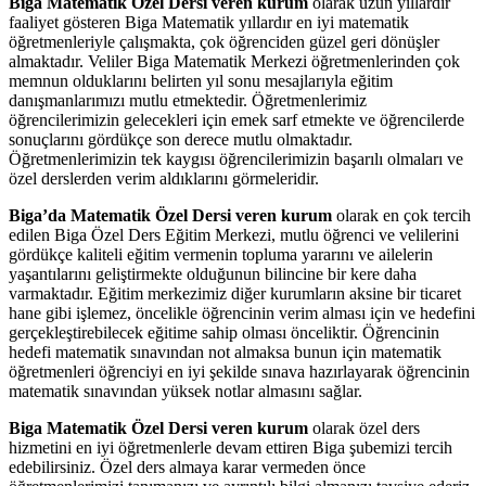
Biga Matematik Özel Dersi veren kurum
olarak uzun yıllardır
faaliyet gösteren Biga Matematik yıllardır en iyi matematik
öğretmenleriyle çalışmakta, çok öğrenciden güzel geri dönüşler
almaktadır. Veliler Biga Matematik Merkezi öğretmenlerinden çok
memnun olduklarını belirten yıl sonu mesajlarıyla eğitim
danışmanlarımızı mutlu etmektedir. Öğretmenlerimiz
öğrencilerimizin gelecekleri için emek sarf etmekte ve öğrencilerde
sonuçlarını gördükçe son derece mutlu olmaktadır.
Öğretmenlerimizin tek kaygısı öğrencilerimizin başarılı olmaları ve
özel derslerden verim aldıklarını görmeleridir.
Biga’da Matematik Özel Dersi veren kurum
olarak en çok tercih
edilen Biga Özel Ders Eğitim Merkezi, mutlu öğrenci ve velilerini
gördükçe kaliteli eğitim vermenin topluma yararını ve ailelerin
yaşantılarını geliştirmekte olduğunun bilincine bir kere daha
varmaktadır. Eğitim merkezimiz diğer kurumların aksine bir ticaret
hane gibi işlemez, öncelikle öğrencinin verim alması için ve hedefini
gerçekleştirebilecek eğitime sahip olması önceliktir. Öğrencinin
hedefi matematik sınavından not almaksa bunun için matematik
öğretmenleri öğrenciyi en iyi şekilde sınava hazırlayarak öğrencinin
matematik sınavından yüksek notlar almasını sağlar.
Biga Matematik Özel Dersi veren kurum
olarak özel ders
hizmetini en iyi öğretmenlerle devam ettiren Biga şubemizi tercih
edebilirsiniz. Özel ders almaya karar vermeden önce