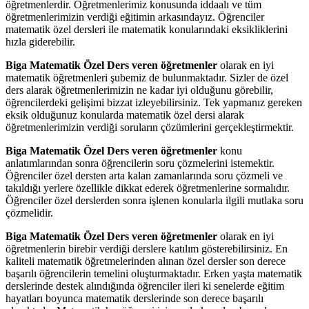
öğretmenlerdir. Öğretmenlerimiz konusunda iddaalı ve tüm
öğretmenlerimizin verdiği eğitimin arkasındayız. Öğrenciler
matematik özel dersleri ile matematik konularındaki eksikliklerini
hızla giderebilir.
Biga Matematik Özel Ders veren öğretmenler
olarak en iyi
matematik öğretmenleri şubemiz de bulunmaktadır. Sizler de özel
ders alarak öğretmenlerimizin ne kadar iyi olduğunu görebilir,
öğrencilerdeki gelişimi bizzat izleyebilirsiniz. Tek yapmanız gereken
eksik olduğunuz konularda matematik özel dersi alarak
öğretmenlerimizin verdiği soruların çözümlerini gerçekleştirmektir.
Biga Matematik Özel Ders veren öğretmenler
konu
anlatımlarından sonra öğrencilerin soru çözmelerini istemektir.
Öğrenciler özel dersten arta kalan zamanlarında soru çözmeli ve
takıldığı yerlere özellikle dikkat ederek öğretmenlerine sormalıdır.
Öğrenciler özel derslerden sonra işlenen konularla ilgili mutlaka soru
çözmelidir.
Biga Matematik Özel Ders veren öğretmenler
olarak en iyi
öğretmenlerin birebir verdiği derslere katılım gösterebilirsiniz. En
kaliteli matematik öğretmelerinden alınan özel dersler son derece
başarılı öğrencilerin temelini oluşturmaktadır. Erken yaşta matematik
derslerinde destek alındığında öğrenciler ileri ki senelerde eğitim
hayatları boyunca matematik derslerinde son derece başarılı