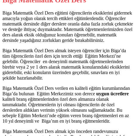
Biga Matematik Özel Ders eğitimi öğrencilerin eksiklerini gidermek
amacıyla yoğun olarak tercih ettikleri eğitimlerdendir. Öğrenciler
matematik dersinde diğer derslere oranla daha fazla zorluk çekmekte
ve desteğe ihtiyaç duymaktadır. Matematik öğretmenlerimizden özel
ders alarak eksik olduğunuz konuları öğrenebilir, matematik
dersinde yaşadığınız zorlukları geride bırakabilirsiniz.
Biga Matematik Özel Ders almak isteyen öğrenciler için Biga’da
tüm öğrencilerin özel ders için tercih ettiği Eğitim Merkezi’ne
gelebilir. Öğrenciler en deneyimli matematik öğretmenlerinden
birebir veya 2 ye 1 ders alarak matematik konularındaki eksiklerini
giderebilir, eski konuların üzerinden geçebilir, sınavlara en iyi
şekilde hazırlanabilir.
Biga Matematik Özel Ders verilen en kaliteli eğitim kurumlarından
Biga’da bulunan Eğitim Merkezimiz son derece
uygun ücretlere
kaliteli branş eğitmenlerinden özel ders almanıza olanak
tanımaktadır. Öğretmenlerin iyi olması öğrencilerin de özel
derslerden aldıkları verimin yüksek olmasını sağlamaktadır. Bu
sebeple Eğitim Merkezi’nde eğitim veren branş öğretmenleri en az
10 yıl deneyimli ve Biga’nın en iyi branş eğitmenleridir.
Biga Matematik Özel Ders almak için önceden randevunuzu