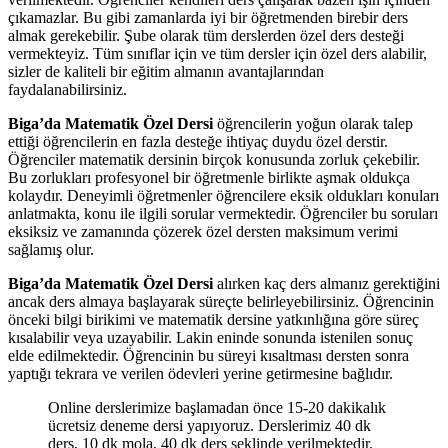
çıkamazlar. Bu gibi zamanlarda iyi bir öğretmenden birebir ders
almak gerekebilir. Şube olarak tüm derslerden özel ders desteği
vermekteyiz. Tüm sınıflar için ve tüm dersler için özel ders alabilir,
sizler de kaliteli bir eğitim almanın avantajlarından
faydalanabilirsiniz.
Biga’da Matematik Özel Dersi
öğrencilerin yoğun olarak talep
ettiği öğrencilerin en fazla desteğe ihtiyaç duydu özel derstir.
Öğrenciler matematik dersinin birçok konusunda zorluk çekebilir.
Bu zorlukları profesyonel bir öğretmenle birlikte aşmak oldukça
kolaydır. Deneyimli öğretmenler öğrencilere eksik oldukları konuları
anlatmakta, konu ile ilgili sorular vermektedir. Öğrenciler bu soruları
eksiksiz ve zamanında çözerek özel dersten maksimum verimi
sağlamış olur.
Biga’da Matematik Özel Dersi
alırken kaç ders almanız gerektiğini
ancak ders almaya başlayarak süreçte belirleyebilirsiniz. Öğrencinin
önceki bilgi birikimi ve matematik dersine yatkınlığına göre süreç
kısalabilir veya uzayabilir. Lakin eninde sonunda istenilen sonuç
elde edilmektedir. Öğrencinin bu süreyi kısaltması dersten sonra
yaptığı tekrara ve verilen ödevleri yerine getirmesine bağlıdır.
Online derslerimize başlamadan önce 15-20 dakikalık
ücretsiz deneme dersi yapıyoruz. Derslerimiz 40 dk
ders, 10 dk mola, 40 dk ders şeklinde verilmektedir.