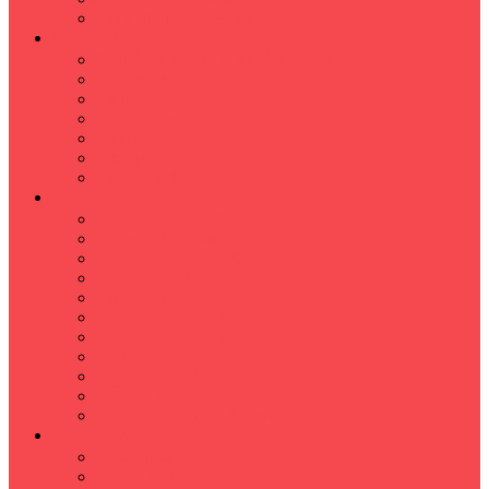
Hızlı Okuma Programı
İLKÖĞRETİM
Sınıf Öğretmeni İlkokul Özel Ders
Matematik
Türkçe
Fen Bilimleri
İngilizce
İnkılap
Din Kültürü
LİSE
TYT-AYT KURSU
Matematik Kursu
GEOMETRİ KURSU
FİZİK KURSU
Kimya Kursu
BİYOLOJİ KURSU
TÜRKÇE -EDEBİYAT
COGRAFYA KURSU
TARİH KURSU
YÖS KURSU
YDT (Yabancı Dil Sınavı)
ÜNİVERSİTE
Ales Kursu
DGS Kursu