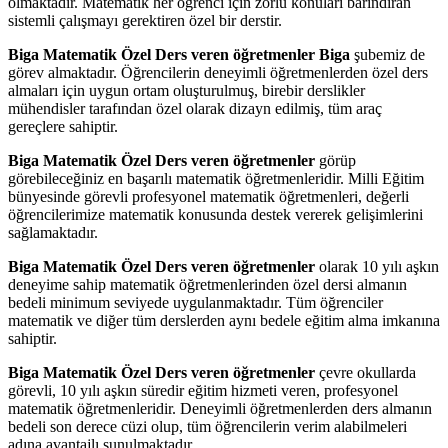
olmaktadır. Matematik her öğrenci için zorlu konuları barındıran
sistemli çalışmayı gerektiren özel bir derstir.
Biga Matematik Özel Ders veren öğretmenler Biga
şubemiz de
görev almaktadır. Öğrencilerin deneyimli öğretmenlerden özel ders
almaları için uygun ortam oluşturulmuş, birebir derslikler
mühendisler tarafından özel olarak dizayn edilmiş, tüm araç
gereçlere sahiptir.
Biga Matematik Özel Ders veren öğretmenler
görüp
görebileceğiniz en başarılı matematik öğretmenleridir. Milli Eğitim
bünyesinde görevli profesyonel matematik öğretmenleri, değerli
öğrencilerimize matematik konusunda destek vererek gelişimlerini
sağlamaktadır.
Biga Matematik Özel Ders veren öğretmenler
olarak 10 yılı aşkın
deneyime sahip matematik öğretmenlerinden özel dersi almanın
bedeli minimum seviyede uygulanmaktadır. Tüm öğrenciler
matematik ve diğer tüm derslerden aynı bedele eğitim alma imkanına
sahiptir.
Biga Matematik Özel Ders veren öğretmenler
çevre okullarda
görevli, 10 yılı aşkın süredir eğitim hizmeti veren, profesyonel
matematik öğretmenleridir. Deneyimli öğretmenlerden ders almanın
bedeli son derece cüzi olup, tüm öğrencilerin verim alabilmeleri
adına avantajlı sunulmaktadır.