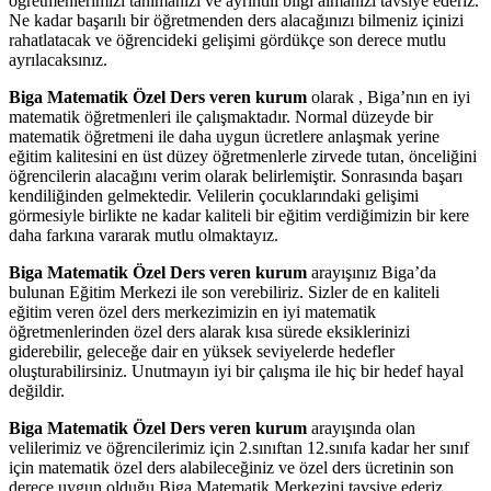
öğretmenlerimizi tanımanızı ve ayrıntılı bilgi almanızı tavsiye ederiz.
Ne kadar başarılı bir öğretmenden ders alacağınızı bilmeniz içinizi
rahatlatacak ve öğrencideki gelişimi gördükçe son derece mutlu
ayrılacaksınız.
Biga Matematik Özel Ders veren kurum
olarak , Biga’nın en iyi
matematik öğretmenleri ile çalışmaktadır. Normal düzeyde bir
matematik öğretmeni ile daha uygun ücretlere anlaşmak yerine
eğitim kalitesini en üst düzey öğretmenlerle zirvede tutan, önceliğini
öğrencilerin alacağını verim olarak belirlemiştir. Sonrasında başarı
kendiliğinden gelmektedir. Velilerin çocuklarındaki gelişimi
görmesiyle birlikte ne kadar kaliteli bir eğitim verdiğimizin bir kere
daha farkına vararak mutlu olmaktayız.
Biga Matematik Özel Ders veren kurum
arayışınız Biga’da
bulunan Eğitim Merkezi ile son verebiliriz. Sizler de en kaliteli
eğitim veren özel ders merkezimizin en iyi matematik
öğretmenlerinden özel ders alarak kısa sürede eksiklerinizi
giderebilir, geleceğe dair en yüksek seviyelerde hedefler
oluşturabilirsiniz. Unutmayın iyi bir çalışma ile hiç bir hedef hayal
değildir.
Biga Matematik Özel Ders veren kurum
arayışında olan
velilerimiz ve öğrencilerimiz için 2.sınıftan 12.sınıfa kadar her sınıf
için matematik özel ders alabileceğiniz ve özel ders ücretinin son
derece uygun olduğu Biga Matematik Merkezini tavsiye ederiz.