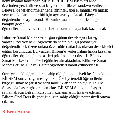
komisyonları tarafından MEBBİS/BİLSEM İşlemleri Modülü
üzerinden yer, tarih ve saat bilgileri belirtilerek randevu verilecek.
Bireysel değerlendirmeler genel zihinsel, görsel sanatlar ve müzik
yetenek alanlarının her biri için ayrı ayrı yapılacak. Bireysel
değerlendirme aşamasında Bakanlık tarafından belirlenen puan
barajını geçen
öğrenciler bilim ve sanat merkezine kayıt olmaya hak kazanacak.
Bilim ve Sanat Merkezleri örgün eğitimi destekleyici bir eğitimi
vardır. Özel yetenekli öğrencilerin sahip olduğu potansiyeli
değerlendirmek üzere onlara özel müfredatlar hazırlayan destekleyici
eğitim kurumudur. Bu yüzden Bilsem’e yerleştirilme hakkı kazanan
öğrenciler, örgün eğitim saatleri (okul saatleri) dışında Bilim ve
Sanat Merkezlerinde özel eğitimler almaktadırlar. Bilim ve Sanat
Merkezleri’ne 1, 2 ve 3. sınıf öğrencileri kabul edilmektedir.
Özel yetenekli öğrencilerin sahip olduğu potansiyeli keşfetmek için
BİLSEM sınavına girmesi gerekir. Özel yetenekli öğrencilerin
birçoğu sınav başarısı ve soru farklılıklarından dolayı BİLSEM
Sınavında başarı gösterememekte. BİLSEM Sınavında başarı
sağlamak için Bilsem kursu ile hazırlanmasını tavsiye ederim.
Bilsem Özel Ders ile çocuğunuzun sahip olduğu potansiyeli ortaya
çıkarın.
Bilsem Kursu