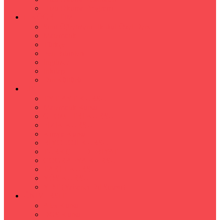
Hızlı Okuma Programı
İLKÖĞRETİM
Sınıf Öğretmeni İlkokul Özel Ders
Matematik
Türkçe
Fen Bilimleri
İngilizce
İnkılap
Din Kültürü
LİSE
TYT-AYT KURSU
Matematik Kursu
GEOMETRİ KURSU
FİZİK KURSU
Kimya Kursu
BİYOLOJİ KURSU
TÜRKÇE -EDEBİYAT
COGRAFYA KURSU
TARİH KURSU
YÖS KURSU
YDT (Yabancı Dil Sınavı)
ÜNİVERSİTE
Ales Kursu
DGS Kursu