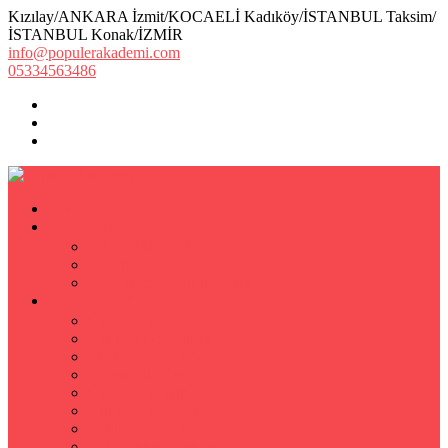
Kızılay/ANKARA İzmit/KOCAELİ Kadıköy/İSTANBUL Taksim/
İSTANBUL Konak/İZMİR
info@populerakademi.com
05334563486
ANASAYFA
KURUMSAL
HAKKIMIZDA
EKİBİMİZ
Öğretmen Başvuru Formu
ÖZEL DERS
Özel Ders
Hızlı Okuma Kursu
İlkokul Özel Ders
Matematik Özel Ders
Özel Ders Fizik
Kimya Özel Ders
Eğitim Koçu Mentor
Hızlı Okuma Teknikleri