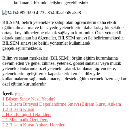
kullanarak bizimle iletişime geçebilirsiniz.
BİLSEM, belirli yeteneklere sahip olan öğrencilerin daha etkili
eğitim almalarına ve bu sayede yeteneklerini daha kolay bir şekilde
ortaya koyabilmelerine olanak sağlayan kurumdur. Özel yetenekli
olarak tanılanan bu öğrenciler, BİLSEM sınavı ile belirlenmektedir.
BİLSEM sınavı ise belirli yöntemler kullanılarak
gerçekleştirilmektedir.
Bilim ve sanat merkezleri (BİLSEM); örgün eğitim kurumlarına
devam eden ve genel zihinsel yetenek, görsel sanatlar veya müzik
yetenek alanlarında özel yetenekli olarak tanılanan öğrencilere,
yeteneklerini geliştirerek kapasitelerini en üst düzeyde
kullanmalarını sağlamak amacıyla destek eğitim vermek üzere açılan
özel eğitim kurumlarıdır.
İçerik
gizle
1
Bilsem Sınav Nasıl Yapılır?
1.1
Bilsem Bireysel Değerlendirme Sınavı (Bilsem Kursu Ankara)
1.2
Bilsem Kursu
2
Hızlı Paragraf Teknikleri
2.1
Matematik Özel Ders
2.2
Bilsem Kursu Ankara Ücretleri