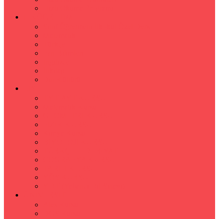
Hızlı Okuma Programı
İLKÖĞRETİM
Sınıf Öğretmeni İlkokul Özel Ders
Matematik
Türkçe
Fen Bilimleri
İngilizce
İnkılap
Din Kültürü
LİSE
TYT-AYT KURSU
Matematik Kursu
GEOMETRİ KURSU
FİZİK KURSU
Kimya Kursu
BİYOLOJİ KURSU
TÜRKÇE -EDEBİYAT
COGRAFYA KURSU
TARİH KURSU
YÖS KURSU
YDT (Yabancı Dil Sınavı)
ÜNİVERSİTE
Ales Kursu
DGS Kursu