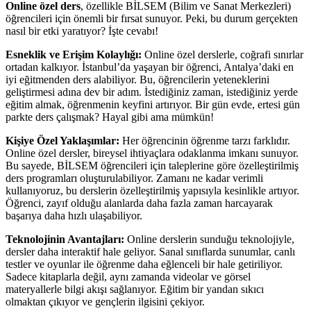
Online özel ders
, özellikle BİLSEM (Bilim ve Sanat Merkezleri)
öğrencileri için önemli bir fırsat sunuyor. Peki, bu durum gerçekten
nasıl bir etki yaratıyor? İşte cevabı!
Esneklik ve Erişim Kolaylığı:
Online özel derslerle, coğrafi sınırlar
ortadan kalkıyor. İstanbul’da yaşayan bir öğrenci, Antalya’daki en
iyi eğitmenden ders alabiliyor. Bu, öğrencilerin yeteneklerini
geliştirmesi adına dev bir adım. İstediğiniz zaman, istediğiniz yerde
eğitim almak, öğrenmenin keyfini artırıyor. Bir gün evde, ertesi gün
parkte ders çalışmak? Hayal gibi ama mümkün!
Kişiye Özel Yaklaşımlar:
Her öğrencinin öğrenme tarzı farklıdır.
Online özel dersler, bireysel ihtiyaçlara odaklanma imkanı sunuyor.
Bu sayede, BİLSEM öğrencileri için taleplerine göre özelleştirilmiş
ders programları oluşturulabiliyor. Zamanı ne kadar verimli
kullanıyoruz, bu derslerin özelleştirilmiş yapısıyla kesinlikle artıyor.
Öğrenci, zayıf olduğu alanlarda daha fazla zaman harcayarak
başarıya daha hızlı ulaşabiliyor.
Teknolojinin Avantajları:
Online derslerin sunduğu teknolojiyle,
dersler daha interaktif hale geliyor. Sanal sınıflarda sunumlar, canlı
testler ve oyunlar ile öğrenme daha eğlenceli bir hale getiriliyor.
Sadece kitaplarla değil, aynı zamanda videolar ve görsel
materyallerle bilgi akışı sağlanıyor. Eğitim bir yandan sıkıcı
olmaktan çıkıyor ve gençlerin ilgisini çekiyor.