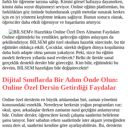
farklı bir öğrenme tarzına sahip. Kimisi görsel hafızaya dayanırken,
kimisi daha soyut düşünmeyi seviyor. Online eğitim platformları, bu
farklılıkları göz önünde bulundurarak çeşitli metotlar sunarak herkes
için en iyi yöntemi keşfetme imkanı sağlıyor. Bunun sonucu olarak,
öğrenciler daha etkili öğreniyor ve başarılarını artırıyor.
Online eğitimdeki bu yenilikler, geleceğin eğitim anlayışını da
şekillendiriyor. BİLSEM gibi özel okullara hazırlık sürecinde, bu tür
eğitimler oldukça etkili. Çocuklar, sürekli değişen dünya koşullarına
daha hızlı adapte olma şansını yakalıyor. Peki, sizce bu eğitim
modeli ilerleyen yıllarda nasıl evrilecek? Belki de ileride sanal
gerçeklik destekli dersler bile göreceğiz. Kim bilir, eğitimdeki bu
devrim, BİLSEM hazırlığını bile değiştirecektir!
Dijital Sınıflarda Bir Adım Önde Olun:
Online Özel Dersin Getirdiği Faydalar
Online özel derslerin en büyük artılarından biri, zaman yönetimi
konusundaki esneklik. Neredeyse herkesin yoğun programları var;
okul, spor, arkadaşlar derken zamanın nasıl geçtiğini anlamıyoruz
bile. Online dersler, öğrencilere kendi çalışma saatlerini belirleme
şansı tanıyor. İster sabahın erken saatlerinde ister akşam yemeğinden
sonra ders al, saatlerini kendine göre ayarlayabilirsin. Bu, derslerin