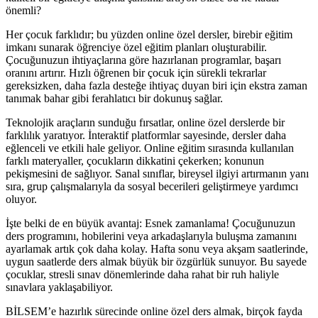
önemli?
Her çocuk farklıdır; bu yüzden online özel dersler, birebir eğitim
imkanı sunarak öğrenciye özel eğitim planları oluşturabilir.
Çocuğunuzun ihtiyaçlarına göre hazırlanan programlar, başarı
oranını artırır. Hızlı öğrenen bir çocuk için sürekli tekrarlar
gereksizken, daha fazla desteğe ihtiyaç duyan biri için ekstra zaman
tanımak bahar gibi ferahlatıcı bir dokunuş sağlar.
Teknolojik araçların sunduğu fırsatlar, online özel derslerde bir
farklılık yaratıyor. İnteraktif platformlar sayesinde, dersler daha
eğlenceli ve etkili hale geliyor. Online eğitim sırasında kullanılan
farklı materyaller, çocukların dikkatini çekerken; konunun
pekişmesini de sağlıyor. Sanal sınıflar, bireysel ilgiyi artırmanın yanı
sıra, grup çalışmalarıyla da sosyal becerileri geliştirmeye yardımcı
oluyor.
İşte belki de en büyük avantaj: Esnek zamanlama! Çocuğunuzun
ders programını, hobilerini veya arkadaşlarıyla buluşma zamanını
ayarlamak artık çok daha kolay. Hafta sonu veya akşam saatlerinde,
uygun saatlerde ders almak büyük bir özgürlük sunuyor. Bu sayede
çocuklar, stresli sınav dönemlerinde daha rahat bir ruh haliyle
sınavlara yaklaşabiliyor.
BİLSEM’e hazırlık sürecinde online özel ders almak, birçok fayda