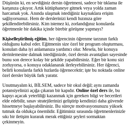
Düşünün ki, en sevdiğiniz dersin öğretmeni, sadece bir tıklama ile
karşınıza çıkıyor. Artık kütüphaneye gitmek veya yolda zaman
harcamak yok. Anında ulaşmak istediğiniz kaynaklara erişim
sağlıyorsunuz. Hem de derslerinizi kendi hızınıza göre
şekillendirebilirsiniz. Kim istemez ki, zorlandığınız konularda
öğretmenle bir dakika içinde birebir görüşme yapmayı?
Kişiselleştirilmiş eğitim
, her öğrencinin öğrenme tarzının farklı
olduğunu kabul eder. Eğitmenin size özel bir program oluşturması,
konuları daha iyi anlamanıza yardımcı olur. Mesela, bir konuya
derinlemesine dalmak istediğinizde, özel dersin avantajları sayesinde
bunu son derece kolay bir şekilde yapabilirsiniz. Eğer bir konu sizi
zorluyorsa, o konuya odaklanarak ilerleyebilirsiniz. Her öğrenci,
belirli konularda farklı hızlarda öğrenecektir; işte bu noktada online
özel dersler büyük fark yaratır.
Unutmayalım ki, BİLSEM, sadece bir okul değil; aynı zamanda
potansiyelinizi açığa çıkaran bir kapıdır.
Online özel ders
ile, bu
kapıyı açacak yeterliliği kazanmak için gereken bilgi ve becerileri
elde edebilir, sınav stratejilerinizi geliştirip kendinizi daha güvende
hissetmeye başlayabilirsiniz. Bu süreçte motivasyonunuzu yüksek
tutmak da oldukça önemlidir. Eğitiminiz sırasında öğretmenlerinizle
sıkı bir iletişim kurarak merak ettiğiniz şeyleri sormaktan
çekinmeyin.