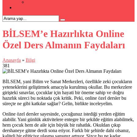
Kpss Kursu
İLETİŞİM
BİLSEM’e Hazırlıkta Online
Özel Ders Almanın Faydaları
Anasayfa
»
Bilgi
381
BİLSEM, yani Bilim ve Sanat Merkezleri, özellikle zeki çocukların
yeteneklerini geliştirmek amacıyla kurulmuş okullar. Bu merkezlere
girişteki sınavlar, çocuklar için hayati bir öneme sahip ve doğru
hazırlık süreci bu noktada çok kritik. Peki, online özel dersler bu
süreçte ne gibi katkılar sağlar? Gelin, birlikte inceleyelim.
Online özel dersler sayesinde, çocuğunuz istediği yerden eğitim
alabilir. Yani günlük aktivitelere entegre bir şekilde eğitim alabilmek,
hem çocuk hem de aile için büyük bir rahatlık. Okuldan çıkıp
dershaneye gitme derdi sona eriyor. Farklı bir şehirde dahi olsanız,
kaliteli bir eğiticiye ulaşma şansınız artıyor. Sizce bu ne kadar