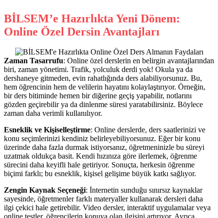
BİLSEM’e Hazırlıkta Yeni Dönem:
Online Özel Dersin Avantajları
Zaman Tasarrufu
: Online özel derslerin en belirgin avantajlarından
biri, zaman yönetimi. Trafik, yolculuk derdi yok! Okula ya da
dershaneye gitmeden, evin rahatlığında ders alabiliyorsunuz. Bu,
hem öğrencinin hem de velilerin hayatını kolaylaştırıyor. Örneğin,
bir ders bitiminde hemen bir diğerine geçiş yapabilir, notlarını
gözden geçirebilir ya da dinlenme süresi yaratabilirsiniz. Böylece
zaman daha verimli kullanılıyor.
Esneklik ve Kişiselleştirme
: Online derslerde, ders saatlerinizi ve
konu seçimlerinizi kendiniz belirleyebiliyorsunuz. Eğer bir konu
üzerinde daha fazla durmak istiyorsanız, öğretmeninizle bu süreyi
uzatmak oldukça basit. Kendi hızınıza göre ilerlemek, öğrenme
sürecini daha keyifli hale getiriyor. Sonuçta, herkesin öğrenme
biçimi farklı; bu esneklik, kişisel gelişime büyük katkı sağlıyor.
Zengin Kaynak Seçeneği
: İnternetin sunduğu sınırsız kaynaklar
sayesinde, öğretmenler farklı materyaller kullanarak dersleri daha
ilgi çekici hale getirebilir. Video dersler, interaktif uygulamalar veya
online testler, öğrencilerin konuya olan ilgisini artırıyor. Ayrıca,