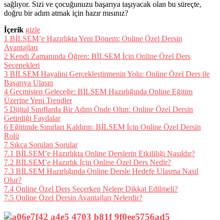
sağlıyor. Sizi ve çocuğunuzu başarıya taşıyacak olan bu süreçte,
doğru bir adım atmak için hazır mısınız?
İçerik
gizle
1
BİLSEM’e Hazırlıkta Yeni Dönem: Online Özel Dersin
Avantajları
2
Kendi Zamanında Öğren: BİLSEM İçin Online Özel Ders
Seçenekleri
3
BİLSEM Hayalini Gerçekleştirmenin Yolu: Online Özel Ders ile
Başarıya Ulaşın
4
Geçmişten Geleceğe: BİLSEM Hazırlığında Online Eğitim
Üzerine Yeni Trendler
5
Dijital Sınıflarda Bir Adım Önde Olun: Online Özel Dersin
Getirdiği Faydalar
6
Eğitimde Sınırları Kaldırın: BİLSEM İçin Online Özel Dersin
Rolü
7
Sıkça Sorulan Sorular
7.1
BİLSEM’e Hazırlıkta Online Derslerin Etkililiği Nasıldır?
7.2
BİLSEM’e Hazırlık İçin Online Özel Ders Nedir?
7.3
BİLSEM Hazırlığında Online Dersle Hedefe Ulaşma Nasıl
Olur?
7.4
Online Özel Ders Seçerken Nelere Dikkat Edilmeli?
7.5
Online Özel Dersin Avantajları Nelerdir?