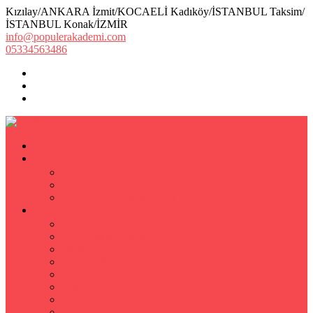
Kızılay/ANKARA İzmit/KOCAELİ Kadıköy/İSTANBUL Taksim/
İSTANBUL Konak/İZMİR
info@populerakademi.com
05334563486
ANASAYFA
KURUMSAL
HAKKIMIZDA
EKİBİMİZ
Öğretmen Başvuru Formu
ÖZEL DERS
Özel Ders
Hızlı Okuma Kursu
İlkokul Özel Ders
Matematik Özel Ders
Özel Ders Fizik
Kimya Özel Ders
Eğitim Koçu Mentor
Hızlı Okuma Teknikleri