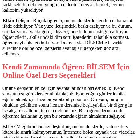
farklı şehirlerdeki en iyi öğretmenlerden ders alabilmek, eğitim
kalitesini yükseltiyor.
Etkin İletişim
: Birçok öğrenci, online derslerde kendini daha rahat
ifade edebiliyor. Yüz yüze iletişimdeki baskı azalıyor ve bu durum,
sorular sorma ya da görüş alışverişinde bulunma isteğini artırıyor.
Öğrencilerin, akıllarındaki tüm soru işaretlerini rahatlıkla sorması,
öğrenmeyi daha etkin kılıyor. Dolayısıyla, BİLSEM’e hazırlık
sürecinde online özel derslerin avantajları gerçekten göz ardı
edilemez.
Kendi Zamanında Öğren: BİLSEM İçin
Online Özel Ders Seçenekleri
Online derslerin en belirgin avantajlarından biri esneklik. Kendi
zamanınıza göre derslerini planlayabiliyor, yoğun günlerde bile
eğitim almak için fırsatlar yaratabiliyorsunuz. Örneğin, bir gün
okuldan geldikten sonra hemen dersinize başlayabilir, bir diğer gün
ise akşam saatlerini tercih edebilirsiniz. Bu, öğrencilerin kendi
öğrenme hızlarına uygun bir ortamda eğitim almalarını sağlıyor.
BİLSEM eğitimi için özelleştirilmiş online derslerde, sadece ders
kitabı ile sınırlı kalmıyorsunuz. İnternette bolca kaynak var; videolar,
interaktif uygulamalar ve çeşitli testler. Tüm bu materyaller,