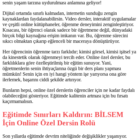
senin yaşam tarzına uydurulması anlamına geliyor!
Dijital ortamda sınırlı kalmadan, internetin sunduğu zengin
kaynaklardan faydalanabilirsin. Video dersler, interaktif uygulamalar
ve çeşitli online kütüphaneler, öğrenme deneyimini zenginleştiriyor.
Kısacası, bir öğrenci olarak sadece bir öğretmene değil, dünyadaki
birçok bilgi kaynağına erişim imkanın var. Bu, öğrenme sürecini
sıkıcı olmaktan çıkarıp eğlenceli bir maceraya dönüştürüyor.
Her öğrencinin öğrenme tarzı farklıdır; kimisi görsel, kimisi işitsel ya
da kinestetik olarak öğrenmeyi tercih eder. Online özel dersler, bu
farklılıklara göre özelleştirilmiş bir eğitim sunuyor. Yani,
öğretmenlerin senin ihtiyaçlarına özgü bir ders planı yapması
mümkün! Senin için en iyi hangi yöntem işe yarıyorsa ona göre
ilerlemek, başarını ciddi şekilde artırıyor.
Bunların hepsi, online özel derslerin öğrenciler için ne kadar faydalı
olabileceğini gösteriyor. Eğitimde kalitenin artması için bu fırsatı
kaçırmamalısın.
Eğitimde Sınırları Kaldırın: BİLSEM
İçin Online Özel Dersin Rolü
Son yıllarda eğitimde devrim niteliğinde değişiklikler yaşanıyor.