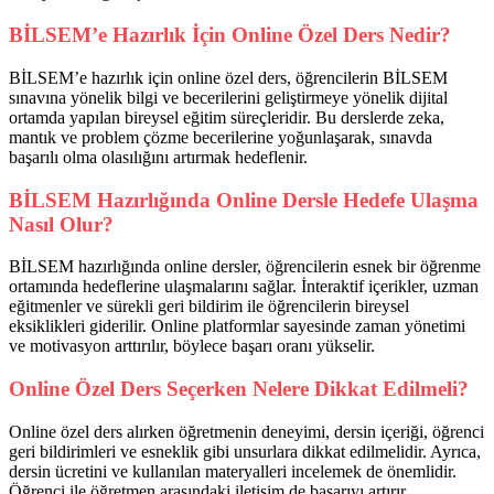
BİLSEM’e Hazırlık İçin Online Özel Ders Nedir?
BİLSEM’e hazırlık için online özel ders, öğrencilerin BİLSEM
sınavına yönelik bilgi ve becerilerini geliştirmeye yönelik dijital
ortamda yapılan bireysel eğitim süreçleridir. Bu derslerde zeka,
mantık ve problem çözme becerilerine yoğunlaşarak, sınavda
başarılı olma olasılığını artırmak hedeflenir.
BİLSEM Hazırlığında Online Dersle Hedefe Ulaşma
Nasıl Olur?
BİLSEM hazırlığında online dersler, öğrencilerin esnek bir öğrenme
ortamında hedeflerine ulaşmalarını sağlar. İnteraktif içerikler, uzman
eğitmenler ve sürekli geri bildirim ile öğrencilerin bireysel
eksiklikleri giderilir. Online platformlar sayesinde zaman yönetimi
ve motivasyon arttırılır, böylece başarı oranı yükselir.
Online Özel Ders Seçerken Nelere Dikkat Edilmeli?
Online özel ders alırken öğretmenin deneyimi, dersin içeriği, öğrenci
geri bildirimleri ve esneklik gibi unsurlara dikkat edilmelidir. Ayrıca,
dersin ücretini ve kullanılan materyalleri incelemek de önemlidir.
Öğrenci ile öğretmen arasındaki iletişim de başarıyı artırır.