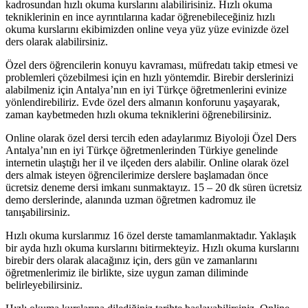
kadrosundan hızlı okuma kurslarını alabilirisiniz. Hızlı okuma
tekniklerinin en ince ayrıntılarına kadar öğrenebileceğiniz hızlı
okuma kurslarını ekibimizden online veya yüz yüze evinizde özel
ders olarak alabilirsiniz.
Özel ders öğrencilerin konuyu kavraması, müfredatı takip etmesi ve
problemleri çözebilmesi için en hızlı yöntemdir. Birebir derslerinizi
alabilmeniz için Antalya’nın en iyi Türkçe öğretmenlerini evinize
yönlendirebiliriz. Evde özel ders almanın konforunu yaşayarak,
zaman kaybetmeden hızlı okuma tekniklerini öğrenebilirsiniz.
Online olarak özel dersi tercih eden adaylarımız Biyoloji Özel Ders
Antalya’nın en iyi Türkçe öğretmenlerinden Türkiye genelinde
internetin ulaştığı her il ve ilçeden ders alabilir. Online olarak özel
ders almak isteyen öğrencilerimize derslere başlamadan önce
ücretsiz deneme dersi imkanı sunmaktayız. 15 – 20 dk süren ücretsiz
demo derslerinde, alanında uzman öğretmen kadromuz ile
tanışabilirsiniz.
Hızlı okuma kurslarımız 16 özel derste tamamlanmaktadır. Yaklaşık
bir ayda hızlı okuma kurslarını bitirmekteyiz. Hızlı okuma kurslarını
birebir ders olarak alacağınız için, ders gün ve zamanlarını
öğretmenlerimiz ile birlikte, size uygun zaman diliminde
belirleyebilirsiniz.