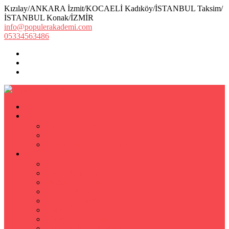
Kızılay/ANKARA İzmit/KOCAELİ Kadıköy/İSTANBUL Taksim/
İSTANBUL Konak/İZMİR
info@populerakademi.com
05334563486
ANASAYFA
KURUMSAL
HAKKIMIZDA
EKİBİMİZ
Öğretmen Başvuru Formu
ÖZEL DERS
Özel Ders
Hızlı Okuma Kursu
İlkokul Özel Ders
Matematik Özel Ders
Özel Ders Fizik
Kimya Özel Ders
Eğitim Koçu Mentor
Hızlı Okuma Teknikleri