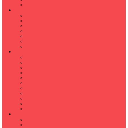
Hızlı Okuma Programı
İLKÖĞRETİM
Sınıf Öğretmeni İlkokul Özel Ders
Matematik
Türkçe
Fen Bilimleri
İngilizce
İnkılap
Din Kültürü
LİSE
TYT-AYT KURSU
Matematik Kursu
GEOMETRİ KURSU
FİZİK KURSU
Kimya Kursu
BİYOLOJİ KURSU
TÜRKÇE -EDEBİYAT
COGRAFYA KURSU
TARİH KURSU
YÖS KURSU
YDT (Yabancı Dil Sınavı)
ÜNİVERSİTE
Ales Kursu
DGS Kursu