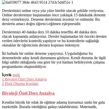
Derslerimizi online veya yüz yüze birebir olacak şekilde veriyoruz.
Online derslerimize başlamadan önce yaklaşık 15 dakikalık deneme
dersi vermekteyiz. Deneme derslerimiz ücretsiz ve onlinedır. Bu
derslerin amacı doğru öğrenci-eğitmen eşleşmesidir.
Derslerimizi 40 dakika ders 10 dakika teneffüs 40 dakika ders
olacak kapsamda anlatıyoruz. Dersler başlamadan bir önceki dersten
verilen ödevlerin kontrolü yapılıyor ve bu kontrollerin sağladığı
olanaklar ile öğrencinin dersten kopması önleniyor.
İki haftada bir online deneme yapıyoruz. Uyguladığımız bu
denemelerde aday kendi durumunu görüyor. Kendi durumu ile ilgili
bilgi sahibi olduğunda ona göre bir yol haritası belirleyerek çalışma
programlarını oluşturabiliyor.
İçerik
gizle
1
Biyoloji Özel Ders Antalya
2
Hızlı Okuma Kursları
Biyoloji Özel Ders Antalya
Kendini büyük bir odak ile eğitime adamış kursumuz sanki bir gıda
marketidir. Burada istediğiniz gıdayı tadabilirsiniz. Matematik,