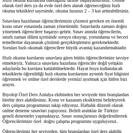
Hızlı okuma kurslarına dilediğiniz tarihte başlayabilirsiniz. Online
olarak özel ders ya da evde özel ders alarak öğreneceğiniz hızlı
okuma teknikleri sayesinde, okuma hızınızı 2 – 3 kat arttırabilirsiniz.
Sınavlara hazırlanan öğrencilerimizin çözmesi gereken en önemli
konu sınav esnasında zaman yönetimidir. Sınavlarda zamanı doğru
yönetmek öğrencilere başarıyı getirir. Sınav anında öğrencilerin,
sınırlı zaman dilimi içerisinde soruyu okuyup, yorumlama ve beceri
temellerine dayanarak çözümü gerçekleştirmesi gerekmektedir.
Soruları hızlı okumak öğrencilere büyük avantaj kazandırmaktadır.
Hızlı okuma kurslarını sınavlara giren bütün öğrencilerimize tavsiye
etmekteyiz. Yalnızca sınavlara hazırlana öğrenciler değil yetişkin
adaylarda bu kurslara katılabilmektedir. Hayat boyu kullanılacak
tekniklerin öğrenildiği hızlı okuma kurslarının ayrıntılı fiyat bilgisini
öğrenmek ve online özel derslerde yerinizi ayırtmak için lütfen bizi
arayın.
Biyoloji Özel Ders Antalya ekibinden her seviyede tüm branşlardan
birebir ders alabilirsiniz. Konu ve kazanım eksiklerini belirleyerek
ders çalışma programınızı takip ediyoruz. Haftalık düzenli olarak
online deneme sınavları yapıyoruz. Belirli aralıklar ile Türkiye
geneli denemeler yapmaktayız. Sınav sonuçlarınızı değerlendirerek
Öğrencilerimize özel doğru çalışma programını uyguluyoruz.
Öğrencilerimiz her seviyeden, tüm branşlardan özel ders alabilir.