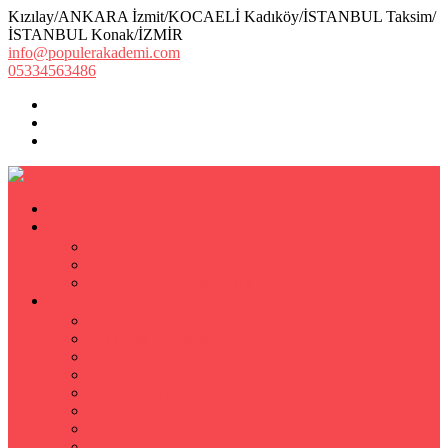
Kızılay/ANKARA İzmit/KOCAELİ Kadıköy/İSTANBUL Taksim/
İSTANBUL Konak/İZMİR
info@populerakademi.com
05334563486
ANASAYFA
KURUMSAL
HAKKIMIZDA
EKİBİMİZ
Öğretmen Başvuru Formu
ÖZEL DERS
Özel Ders
Hızlı Okuma Kursu
İlkokul Özel Ders
Matematik Özel Ders
Özel Ders Fizik
Kimya Özel Ders
Eğitim Koçu Mentor
Hızlı Okuma Teknikleri