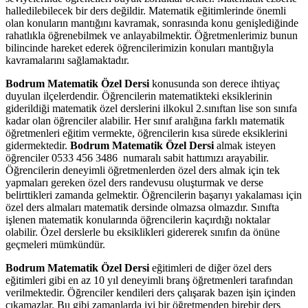
halledilebilecek bir ders değildir. Matematik eğitimlerinde önemli
olan konuların mantığını kavramak, sonrasında konu genişlediğinde
rahatlıkla öğrenebilmek ve anlayabilmektir. Öğretmenlerimiz bunun
bilincinde hareket ederek öğrencilerimizin konuları mantığıyla
kavramalarını sağlamaktadır.
Bodrum Matematik Özel Dersi
konusunda son derece ihtiyaç
duyulan ilçelerdendir. Öğrencilerin matematikteki eksiklerinin
giderildiği matematik özel derslerini ilkokul 2.sınıftan lise son sınıfa
kadar olan öğrenciler alabilir. Her sınıf aralığına farklı matematik
öğretmenleri eğitim vermekte, öğrencilerin kısa sürede eksiklerini
gidermektedir.
Bodrum Matematik Özel Dersi
almak isteyen
öğrenciler 0533 456 3486 numaralı sabit hattımızı arayabilir.
Öğrencilerin deneyimli öğretmenlerden özel ders almak için tek
yapmaları gereken özel ders randevusu oluşturmak ve derse
belirttikleri zamanda gelmektir. Öğrencilerin başarıyı yakalaması için
özel ders almaları matematik dersinde olmazsa olmazdır. Sınıfta
işlenen matematik konularında öğrencilerin kaçırdığı noktalar
olabilir. Özel derslerle bu eksiklikleri gidererek sınıfın da önüne
geçmeleri mümkündür.
Bodrum Matematik Özel Dersi
eğitimleri de diğer özel ders
eğitimleri gibi en az 10 yıl deneyimli branş öğretmenleri tarafından
verilmektedir. Öğrenciler kendileri ders çalışarak bazen işin içinden
çıkamazlar. Bu gibi zamanlarda iyi bir öğretmenden birebir ders