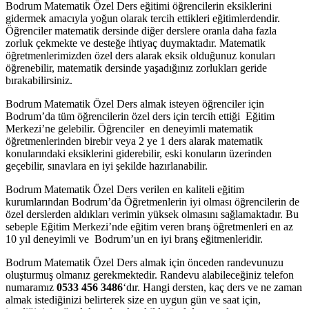
Bodrum Matematik Özel Ders eğitimi öğrencilerin eksiklerini
gidermek amacıyla yoğun olarak tercih ettikleri eğitimlerdendir.
Öğrenciler matematik dersinde diğer derslere oranla daha fazla
zorluk çekmekte ve desteğe ihtiyaç duymaktadır. Matematik
öğretmenlerimizden özel ders alarak eksik olduğunuz konuları
öğrenebilir, matematik dersinde yaşadığınız zorlukları geride
bırakabilirsiniz.
Bodrum Matematik Özel Ders almak isteyen öğrenciler için
Bodrum’da tüm öğrencilerin özel ders için tercih ettiği Eğitim
Merkezi’ne gelebilir. Öğrenciler en deneyimli matematik
öğretmenlerinden birebir veya 2 ye 1 ders alarak matematik
konularındaki eksiklerini giderebilir, eski konuların üzerinden
geçebilir, sınavlara en iyi şekilde hazırlanabilir.
Bodrum Matematik Özel Ders verilen en kaliteli eğitim
kurumlarından Bodrum’da Öğretmenlerin iyi olması öğrencilerin de
özel derslerden aldıkları verimin yüksek olmasını sağlamaktadır. Bu
sebeple Eğitim Merkezi’nde eğitim veren branş öğretmenleri en az
10 yıl deneyimli ve Bodrum’un en iyi branş eğitmenleridir.
Bodrum Matematik Özel Ders almak için önceden randevunuzu
oluşturmuş olmanız gerekmektedir. Randevu alabileceğiniz telefon
numaramız
0533 456 3486
‘dır. Hangi dersten, kaç ders ve ne zaman
almak istediğinizi belirterek size en uygun gün ve saat için,