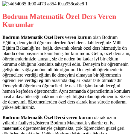
Bodrum Matematik Özel Ders Veren
Kurumlar
Bodrum Matematik Özel Ders veren kurum
olan Bodrum
Eğitim, deneyimli öğretmenlerden özel ders alabileceğiniz Milli
Eğitim Bakanlığı’na bağlı, devamlı olarak özel ders hizmetiyle ön
planda olan başarısını kanıtlamış bir kurumdur. Gelin, özel ders alın,
öğretmenlerimizle tanışın, siz de neden bu kadar iyi bir eğitim
kurumu olduğunu kendiniz tahayyül edin. Deneyim bir öğretmenin
gelişimini sağlayan önemli bir olgudur. Deneyimli öğretmenlerin
öğrencilere verdiği eğitim ile deneyimi olmayan bir öğretmenin
öğrencilere verdiği eğitim arasında dağlar kadar fark olmaktadır.
Deneyimli öğretmen öğrencileri ile nasıl iletişim kurabileceğini
hemen keşfeden öğretmendir. Aynı zamanda öğrencilerinin konuları
nasıl anlayabileceği hakkında detaylı bilgisi olan öğretmendir. Sizler
de deneyimli öğretmenlerden özel ders alarak kısa sürede notlarını
yükseltebilirsiniz.
Bodrum Matematik Özel Dersi veren kurum
olarak uzun
yıllardır faaliyet gösteren Bodrum Matematik yıllardır en iyi
matematik öğretmenleriyle çalışmakta, çok öğrenciden güzel geri
dönüşler almaktadır. Veliler Bodrum Matematik Merkezi