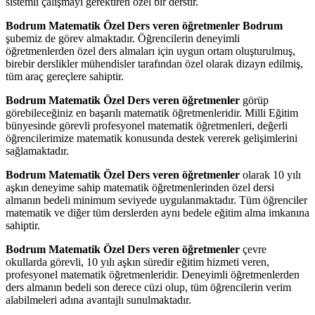
sistemli çalışmayı gerektiren özel bir derstir.
Bodrum Matematik Özel Ders veren öğretmenler Bodrum
şubemiz de görev almaktadır. Öğrencilerin deneyimli
öğretmenlerden özel ders almaları için uygun ortam oluşturulmuş,
birebir derslikler mühendisler tarafından özel olarak dizayn edilmiş,
tüm araç gereçlere sahiptir.
Bodrum Matematik Özel Ders veren öğretmenler
görüp
görebileceğiniz en başarılı matematik öğretmenleridir. Milli Eğitim
bünyesinde görevli profesyonel matematik öğretmenleri, değerli
öğrencilerimize matematik konusunda destek vererek gelişimlerini
sağlamaktadır.
Bodrum Matematik Özel Ders veren öğretmenler
olarak 10 yılı
aşkın deneyime sahip matematik öğretmenlerinden özel dersi
almanın bedeli minimum seviyede uygulanmaktadır. Tüm öğrenciler
matematik ve diğer tüm derslerden aynı bedele eğitim alma imkanına
sahiptir.
Bodrum Matematik Özel Ders veren öğretmenler
çevre
okullarda görevli, 10 yılı aşkın süredir eğitim hizmeti veren,
profesyonel matematik öğretmenleridir. Deneyimli öğretmenlerden
ders almanın bedeli son derece cüzi olup, tüm öğrencilerin verim
alabilmeleri adına avantajlı sunulmaktadır.