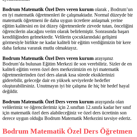
Bodrum Matematik Özel Ders veren kurum
olarak , Bodrum’un
en iyi matematik öğretmenleri ile çalışmaktadır. Normal düzeyde bir
matematik öğretmeni ile daha uygun ücretlere anlaşmak yerine
eğitim kalitesini en üst düzey öğretmenlerle zirvede tutan, önceliğini
öğrencilerin alacağını verim olarak belirlemiştir. Sonrasında başarı
kendiliğinden gelmektedir. Velilerin çocuklarındaki gelişimi
görmesiyle birlikte ne kadar kaliteli bir eğitim verdiğimizin bir kere
daha farkına vararak mutlu olmaktayız.
Bodrum Matematik Özel Ders veren kurum
arayışınız
Bodrum’da bulunan Eğitim Merkezi ile son verebiliriz. Sizler de en
kaliteli eğitim veren özel ders merkezimizin en iyi matematik
öğretmenlerinden özel ders alarak kısa sürede eksiklerinizi
giderebilir, geleceğe dair en yüksek seviyelerde hedefler
oluşturabilirsiniz. Unutmayın iyi bir çalışma ile hiç bir hedef hayal
değildir.
Bodrum Matematik Özel Ders veren kurum
arayışında olan
velilerimiz ve öğrencilerimiz için 2.sınıftan 12.sınıfa kadar her sınıf
için matematik özel ders alabileceğiniz ve özel ders ücretinin son
derece uygun olduğu Bodrum Matematik Merkezini tavsiye ederiz.
Bodrum Matematik Özel Ders Öğretmen