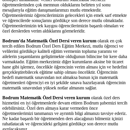
öğretmenlerinden çok memnun olduklarını belirten yıl sonu
mesajlarıyla eğitim danışmanlarımızı mutlu etmektedir.
Öğretmenlerimiz öğrencilerimizin gelecekleri için emek sarf etmekte
ve öğrencilerde sonuçlarını gördükçe son derece mutlu olmaktadır.
Öğretmenlerimizin tek kaygısı öğrencilerimizin başarılı olmaları ve
özel derslerden verim aldıklarını görmeleridir.
Bodrum’da Matematik Özel Dersi veren kurum
olarak en çok
tercih edilen Bodrum Özel Ders Eğitim Merkezi, mutlu öğrenci ve
velilerini gördükçe kaliteli eğitim vermenin topluma yararını ve
ailelerin yaşantılarını geliştirmekte olduğunun bilincine bir kere daha
varmaktadır. Eğitim merkezimiz diğer kurumların aksine bir ticaret
hane gibi işlemez, öncelikle öğrencinin verim alması için ve hedefini
gerçekleştirebilecek eğitime sahip olması önceliktir. Öğrencinin
hedefi matematik sınavından not almaksa bunun için matematik
öğretmenleri öğrenciyi en iyi şekilde sınava hazırlayarak öğrencinin
matematik sınavından yüksek notlar almasını sağlar.
Bodrum Matematik Özel Dersi veren kurum
olarak özel ders
hizmetini en iyi öğretmenlerle devam ettiren Bodrum şubemizi tercih
edebilirsiniz. Özel ders almaya karar vermeden önce
öğretmenlerimizi tanımanızı ve ayrıntılı bilgi almanızı tavsiye ederiz.
Ne kadar başarılı bir öğretmenden ders alacağınızı bilmeniz içinizi
rahatlatacak ve öğrencideki gelişimi gördükçe son derece mutlu
ayrılacaksınız.