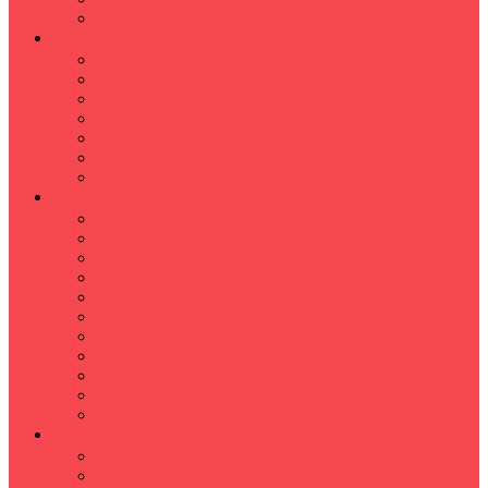
Hızlı Okuma Programı
İLKÖĞRETİM
Sınıf Öğretmeni İlkokul Özel Ders
Matematik
Türkçe
Fen Bilimleri
İngilizce
İnkılap
Din Kültürü
LİSE
TYT-AYT KURSU
Matematik Kursu
GEOMETRİ KURSU
FİZİK KURSU
Kimya Kursu
BİYOLOJİ KURSU
TÜRKÇE -EDEBİYAT
COGRAFYA KURSU
TARİH KURSU
YÖS KURSU
YDT (Yabancı Dil Sınavı)
ÜNİVERSİTE
Ales Kursu
DGS Kursu