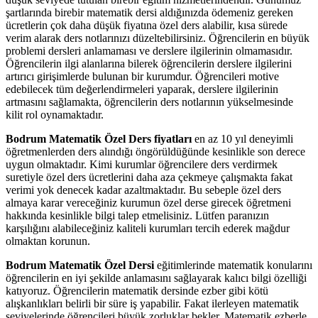
şartlarında birebir matematik dersi aldığınızda ödemeniz gereken
ücretlerin çok daha düşük fiyatına özel ders alabilir, kısa sürede
verim alarak ders notlarınızı düzeltebilirsiniz. Öğrencilerin en büyük
problemi dersleri anlamaması ve derslere ilgilerinin olmamasıdır.
Öğrencilerin ilgi alanlarına bilerek öğrencilerin derslere ilgilerini
artırıcı girişimlerde bulunan bir kurumdur. Öğrencileri motive
edebilecek tüm değerlendirmeleri yaparak, derslere ilgilerinin
artmasını sağlamakta, öğrencilerin ders notlarının yükselmesinde
kilit rol oynamaktadır.
Bodrum Matematik Özel Ders fiyatları
en az 10 yıl deneyimli
öğretmenlerden ders alındığı öngörüldüğünde kesinlikle son derece
uygun olmaktadır. Kimi kurumlar öğrencilere ders verdirmek
suretiyle özel ders ücretlerini daha aza çekmeye çalışmakta fakat
verimi yok denecek kadar azaltmaktadır. Bu sebeple özel ders
almaya karar vereceğiniz kurumun özel derse girecek öğretmeni
hakkında kesinlikle bilgi talep etmelisiniz. Lütfen paranızın
karşılığını alabileceğiniz kaliteli kurumları tercih ederek mağdur
olmaktan korunun.
Bodrum Matematik Özel Dersi
eğitimlerinde matematik konularını
öğrencilerin en iyi şekilde anlamasını sağlayarak kalıcı bilgi özelliği
katıyoruz. Öğrencilerin matematik dersinde ezber gibi kötü
alışkanlıkları belirli bir süre iş yapabilir. Fakat ilerleyen matematik
seviyelerinde öğrencileri büyük zorluklar bekler. Matematik ezberle