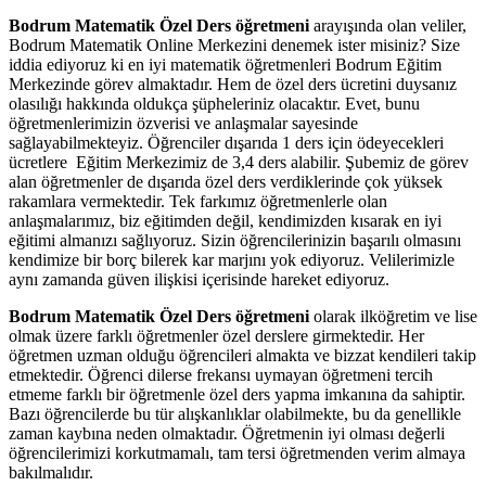
Bodrum Matematik Özel Ders öğretmeni
arayışında olan veliler,
Bodrum Matematik Online Merkezini denemek ister misiniz? Size
iddia ediyoruz ki en iyi matematik öğretmenleri Bodrum Eğitim
Merkezinde görev almaktadır. Hem de özel ders ücretini duysanız
olasılığı hakkında oldukça şüpheleriniz olacaktır. Evet, bunu
öğretmenlerimizin özverisi ve anlaşmalar sayesinde
sağlayabilmekteyiz. Öğrenciler dışarıda 1 ders için ödeyecekleri
ücretlere Eğitim Merkezimiz de 3,4 ders alabilir. Şubemiz de görev
alan öğretmenler de dışarıda özel ders verdiklerinde çok yüksek
rakamlara vermektedir. Tek farkımız öğretmenlerle olan
anlaşmalarımız, biz eğitimden değil, kendimizden kısarak en iyi
eğitimi almanızı sağlıyoruz. Sizin öğrencilerinizin başarılı olmasını
kendimize bir borç bilerek kar marjını yok ediyoruz. Velilerimizle
aynı zamanda güven ilişkisi içerisinde hareket ediyoruz.
Bodrum Matematik Özel Ders öğretmeni
olarak ilköğretim ve lise
olmak üzere farklı öğretmenler özel derslere girmektedir. Her
öğretmen uzman olduğu öğrencileri almakta ve bizzat kendileri takip
etmektedir. Öğrenci dilerse frekansı uymayan öğretmeni tercih
etmeme farklı bir öğretmenle özel ders yapma imkanına da sahiptir.
Bazı öğrencilerde bu tür alışkanlıklar olabilmekte, bu da genellikle
zaman kaybına neden olmaktadır. Öğretmenin iyi olması değerli
öğrencilerimizi korkutmamalı, tam tersi öğretmenden verim almaya
bakılmalıdır.