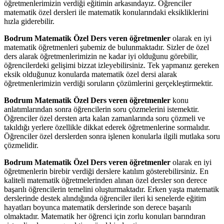
öğretmenlerimizin verdiği eğitimin arkasındayız. Öğrenciler
matematik özel dersleri ile matematik konularındaki eksikliklerini
hızla giderebilir.
Bodrum Matematik Özel Ders veren öğretmenler
olarak en iyi
matematik öğretmenleri şubemiz de bulunmaktadır. Sizler de özel
ders alarak öğretmenlerimizin ne kadar iyi olduğunu görebilir,
öğrencilerdeki gelişimi bizzat izleyebilirsiniz. Tek yapmanız gereken
eksik olduğunuz konularda matematik özel dersi alarak
öğretmenlerimizin verdiği soruların çözümlerini gerçekleştirmektir.
Bodrum Matematik Özel Ders veren öğretmenler
konu
anlatımlarından sonra öğrencilerin soru çözmelerini istemektir.
Öğrenciler özel dersten arta kalan zamanlarında soru çözmeli ve
takıldığı yerlere özellikle dikkat ederek öğretmenlerine sormalıdır.
Öğrenciler özel derslerden sonra işlenen konularla ilgili mutlaka soru
çözmelidir.
Bodrum Matematik Özel Ders veren öğretmenler
olarak en iyi
öğretmenlerin birebir verdiği derslere katılım gösterebilirsiniz. En
kaliteli matematik öğretmelerinden alınan özel dersler son derece
başarılı öğrencilerin temelini oluşturmaktadır. Erken yaşta matematik
derslerinde destek alındığında öğrenciler ileri ki senelerde eğitim
hayatları boyunca matematik derslerinde son derece başarılı
olmaktadır. Matematik her öğrenci için zorlu konuları barındıran