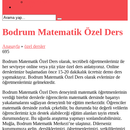
Kpss Kursu
İLETİŞİM
Bodrum Matematik Özel Ders
Anasayfa
»
özel dersler
695
Bodrum Matematik Özel Ders olarak, tecrübeli öğretmenlerimiz ile
her seviyeye online veya yüz yüze özel ders anlatıyoruz. Online
derslerimize başlamadan önce 15-20 dakikalık ücretsiz demo ders
yapmaktayız. Bodrum Matematik Özel Ders olarak evlerinize de
öğretmenlerimiz gelmektedir.
Bodrum Matematik Özel Ders deneyimli matematik öğretmenlerinin
verdiği birebir derslerle öğrencilerin matematik dersinde başarıyı
yakalamalarını sağlayan deneyimli bir eğitim merkezidir. Öğrenciler
matematik dersinde zorluk çekebilir, bu durumda biz değerli velilerin
öğrencilerimiz için destek alabileceği eğitim alanları tayin etmek
durumundayız. Bu uğurda araştırma yapmayı sonlandırabilirsiniz.
Muğla, Bodrum Matematik Merkezi’ne ulaştınız. Dilerseniz
kurumumuza gelin, dersliklerimizi, öğretmenlerimizi, yetkililerimizi