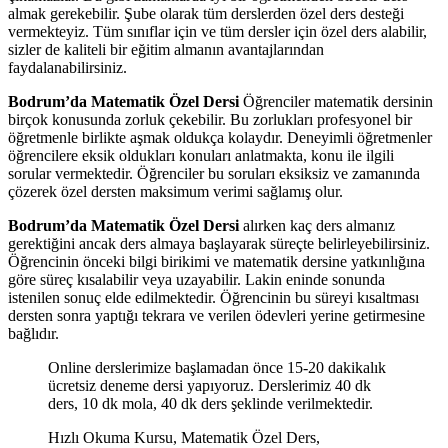
almak gerekebilir. Şube olarak tüm derslerden özel ders desteği
vermekteyiz. Tüm sınıflar için ve tüm dersler için özel ders alabilir,
sizler de kaliteli bir eğitim almanın avantajlarından
faydalanabilirsiniz.
Bodrum’da Matematik Özel Dersi
Öğrenciler matematik dersinin
birçok konusunda zorluk çekebilir. Bu zorlukları profesyonel bir
öğretmenle birlikte aşmak oldukça kolaydır. Deneyimli öğretmenler
öğrencilere eksik oldukları konuları anlatmakta, konu ile ilgili
sorular vermektedir. Öğrenciler bu soruları eksiksiz ve zamanında
çözerek özel dersten maksimum verimi sağlamış olur.
Bodrum’da Matematik Özel Dersi
alırken kaç ders almanız
gerektiğini ancak ders almaya başlayarak süreçte belirleyebilirsiniz.
Öğrencinin önceki bilgi birikimi ve matematik dersine yatkınlığına
göre süreç kısalabilir veya uzayabilir. Lakin eninde sonunda
istenilen sonuç elde edilmektedir. Öğrencinin bu süreyi kısaltması
dersten sonra yaptığı tekrara ve verilen ödevleri yerine getirmesine
bağlıdır.
Online derslerimize başlamadan önce 15-20 dakikalık
ücretsiz deneme dersi yapıyoruz. Derslerimiz 40 dk
ders, 10 dk mola, 40 dk ders şeklinde verilmektedir.
Hızlı Okuma Kursu, Matematik Özel Ders,