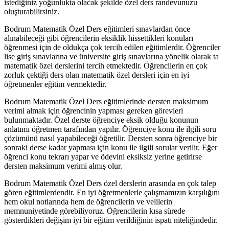
istediğiniz yoğunlukta olacak şekilde özel ders randevunuzu
oluşturabilirsiniz.
Bodrum Matematik Özel Ders eğitimleri sınavlardan önce
alınabileceği gibi öğrencilerin eksiklik hissettikleri konuları
öğrenmesi için de oldukça çok tercih edilen eğitimlerdir. Öğrenciler
lise giriş sınavlarına ve üniversite giriş sınavlarına yönelik olarak ta
matematik özel derslerini tercih etmektedir. Öğrencilerin en çok
zorluk çektiği ders olan matematik özel dersleri için en iyi
öğretmenler eğitim vermektedir.
Bodrum Matematik Özel Ders eğitimlerinde dersten maksimum
verimi almak için öğrencinin yapması gereken görevleri
bulunmaktadır. Özel derste öğrenciye eksik olduğu konunun
anlatımı öğretmen tarafından yapılır. Öğrenciye konu ile ilgili soru
çözümünü nasıl yapabileceği öğretilir. Dersten sonra öğrenciye bir
sonraki derse kadar yapması için konu ile ilgili sorular verilir. Eğer
öğrenci konu tekrarı yapar ve ödevini eksiksiz yerine getirirse
dersten maksimum verimi almış olur.
Bodrum Matematik Özel Ders özel derslerin arasında en çok talep
gören eğitimlerdendir. En iyi öğretmenlerle çalışmamızın karşılığını
hem okul notlarında hem de öğrencilerin ve velilerin
memnuniyetinde görebiliyoruz. Öğrencilerin kısa sürede
gösterdikleri değişim iyi bir eğitim verildiğinin ispatı niteliğindedir.