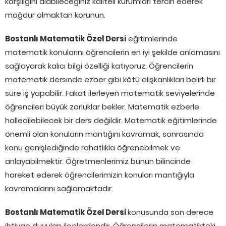
karşılığını alabileceğiniz kaliteli kurumları tercih ederek
mağdur olmaktan korunun.
Bostanlı Matematik Özel Dersi
eğitimlerinde
matematik konularını öğrencilerin en iyi şekilde anlamasını
sağlayarak kalıcı bilgi özelliği katıyoruz. Öğrencilerin
matematik dersinde ezber gibi kötü alışkanlıkları belirli bir
süre iş yapabilir. Fakat ilerleyen matematik seviyelerinde
öğrencileri büyük zorluklar bekler. Matematik ezberle
halledilebilecek bir ders değildir. Matematik eğitimlerinde
önemli olan konuların mantığını kavramak, sonrasında
konu genişlediğinde rahatlıkla öğrenebilmek ve
anlayabilmektir. Öğretmenlerimiz bunun bilincinde
hareket ederek öğrencilerimizin konuları mantığıyla
kavramalarını sağlamaktadır.
Bostanlı Matematik Özel Dersi
konusunda son derece
ihtiyaç duyulan ilçelerdendir. Öğrencilerin matematikteki