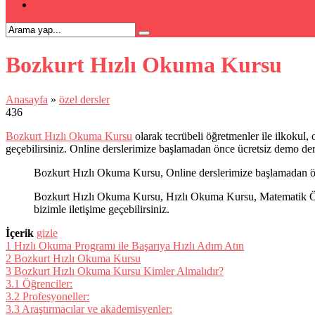
İLETİŞİM
Bozkurt Hızlı Okuma Kursu
Anasayfa
»
özel dersler
436
Bozkurt Hızlı Okuma Kursu
olarak tecrübeli öğretmenler ile ilkokul, 
geçebilirsiniz. Online derslerimize başlamadan önce ücretsiz demo de
Bozkurt Hızlı Okuma Kursu, Online derslerimize başlamadan önc
Bozkurt Hızlı Okuma Kursu, Hızlı Okuma Kursu, Matematik Özel 
bizimle iletişime geçebilirsiniz.
İçerik
gizle
1
Hızlı Okuma Programı ile Başarıya Hızlı Adım Atın
2
Bozkurt Hızlı Okuma Kursu
3
Bozkurt Hızlı Okuma Kursu Kimler Almalıdır?
3.1
Öğrenciler:
3.2
Profesyoneller:
3.3
Araştırmacılar ve akademisyenler: