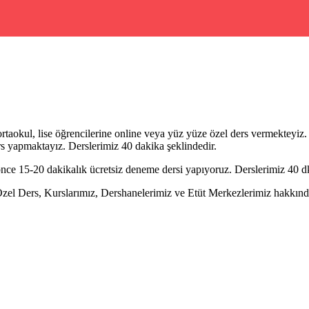
ortaokul, lise öğrencilerine online veya yüz yüze özel ders vermekteyiz. 
rs yapmaktayız. Derslerimiz 40 dakika şeklindedir.
e 15-20 dakikalık ücretsiz deneme dersi yapıyoruz. Derslerimiz 40 dk 
Ders, Kurslarımız, Dershanelerimiz ve Etüt Merkezlerimiz hakkında ay