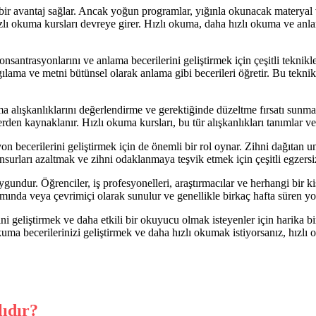
 avantaj sağlar. Ancak yoğun programlar, yığınla okunacak materyal ve z
lı okuma kursları devreye girer. Hızlı okuma, daha hızlı okuma ve anlama
antrasyonlarını ve anlama becerilerini geliştirmek için çeşitli teknikler
gılama ve metni bütünsel olarak anlama gibi becerileri öğretir. Bu tekn
 alışkanlıklarını değerlendirme ve gerektiğinde düzeltme fırsatı sunma
den kaynaklanır. Hızlı okuma kursları, bu tür alışkanlıkları tanımlar ve 
cerilerini geliştirmek için de önemli bir rol oynar. Zihni dağıtan un
nsurları azaltmak ve zihni odaklanmaya teşvik etmek için çeşitli egzersiz
ndur. Öğrenciler, iş profesyonelleri, araştırmacılar ve herhangi bir kişi
tamında veya çevrimiçi olarak sunulur ve genellikle birkaç hafta süren y
geliştirmek ve daha etkili bir okuyucu olmak isteyenler için harika bir 
kuma becerilerinizi geliştirmek ve daha hızlı okumak istiyorsanız, hızlı 
ıdır?