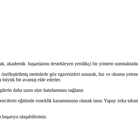
ak, akademik başarılarını destekleyen yenilikçi bir yöntem sunmaktadır
zelleştirilmiş metinlerle göz egzersizleri sunarak, hız ve okuma yeteneğ
 büyük bir avantaj elde ederler.
gilerin daha uzun süre hatırlanması sağlanır.
ncilerin eğitimde esneklik kazanmasına olanak tanır. Yapay zeka tabanlı 
 başarıya ulaşabilirsiniz.