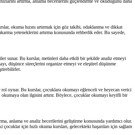
a hızlarını artırma, anlama becerilerini güçlendirme ve okuduğunu daha
urslar, okuma hızını artırmak için göz takibi, odaklanma ve dikkat
 çıkarma yeteneklerini artırma konusunda rehberlik eder. Bu sayede,
r sunar. Bu kurslar, metinleri daha etkili bir şekilde analiz etmeyi
urmayı, düşünce süreçlerini organize etmeyi ve eleştirel düşünme
irebilirler.
rol oynar. Bu kurslar, çocuklara okumayı eğlenceli ve heyecan verici
ın okumaya olan ilgisini artırır. Böylece, çocuklar okumayı keyifli bir
ırma, anlama ve analiz becerilerini geliştirme konusunda yardımcı olur.
i çocuklar için hızlı okuma kursları, gelecekteki başarıları için sağlam