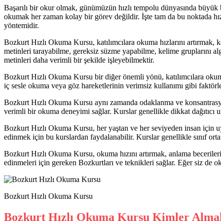
Başarılı bir okur olmak, günümüzün hızlı tempolu dünyasında büyük bir
okumak her zaman kolay bir görev değildir. İşte tam da bu noktada hız
yöntemidir.
Bozkurt Hızlı Okuma Kursu, katılımcılara okuma hızlarını artırmak, kons
metinleri tarayabilme, gereksiz süzme yapabilme, kelime gruplarını al
metinleri daha verimli bir şekilde işleyebilmektir.
Bozkurt Hızlı Okuma Kursu bir diğer önemli yönü, katılımcılara okuma
iç sesle okuma veya göz hareketlerinin verimsiz kullanımı gibi faktörler
Bozkurt Hızlı Okuma Kursu aynı zamanda odaklanma ve konsantrasyon be
verimli bir okuma deneyimi sağlar. Kurslar genellikle dikkat dağıtıcı u
Bozkurt Hızlı Okuma Kursu, her yaştan ve her seviyeden insan için uygu
edinmek için bu kurslardan faydalanabilir. Kurslar genellikle sınıf or
Bozkurt Hızlı Okuma Kursu, okuma hızını artırmak, anlama becerilerini 
edinmeleri için gereken Bozkurtları ve teknikleri sağlar. Eğer siz de o
Bozkurt Hızlı Okuma Kursu
Bozkurt Hızlı Okuma Kursu Kimler Almal