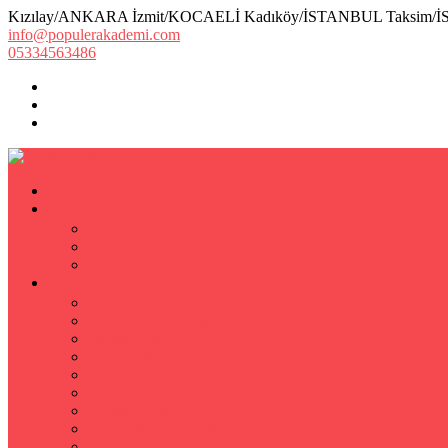
Kızılay/ANKARA İzmit/KOCAELİ Kadıköy/İSTANBUL Taksim/
info@populerakademi.com
05334563486
ANASAYFA
KURUMSAL
HAKKIMIZDA
EKİBİMİZ
Öğretmen Başvuru Formu
ÖZEL DERS
Özel Ders
Hızlı Okuma Kursu
İlkokul Özel Ders
Matematik Özel Ders
Özel Ders Fizik
Kimya Özel Ders
Eğitim Koçu Mentor
Hızlı Okuma Teknikleri
Hızlı Okuma Programı