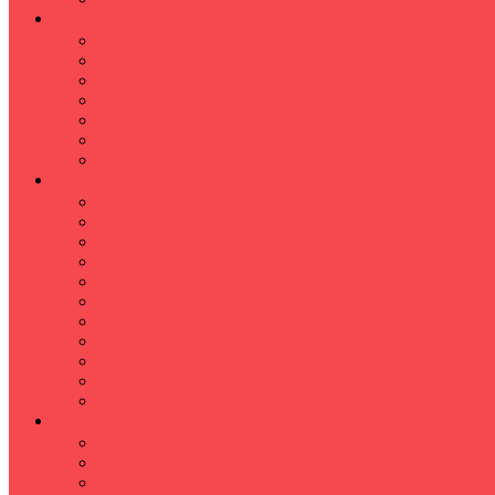
İLKÖĞRETİM
Sınıf Öğretmeni İlkokul Özel Ders
Matematik
Türkçe
Fen Bilimleri
İngilizce
İnkılap
Din Kültürü
LİSE
TYT-AYT KURSU
Matematik Kursu
GEOMETRİ KURSU
FİZİK KURSU
Kimya Kursu
BİYOLOJİ KURSU
TÜRKÇE -EDEBİYAT
COGRAFYA KURSU
TARİH KURSU
YÖS KURSU
YDT (Yabancı Dil Sınavı)
ÜNİVERSİTE
Ales Kursu
DGS Kursu
Kpss Kursu