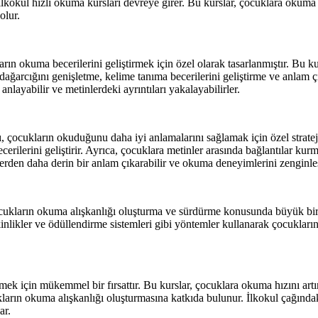
 ilkokul hızlı okuma kursları devreye girer. Bu kurslar, çocuklara okum
olur.
rın okuma becerilerini geliştirmek için özel olarak tasarlanmıştır. Bu k
e dağarcığını genişletme, kelime tanıma becerilerini geliştirme ve anlam
anlayabilir ve metinlerdeki ayrıntıları yakalayabilirler.
 çocukların okuduğunu daha iyi anlamalarını sağlamak için özel stratejile
becerilerini geliştirir. Ayrıca, çocuklara metinler arasında bağlantılar k
erden daha derin bir anlam çıkarabilir ve okuma deneyimlerini zenginleşt
ocukların okuma alışkanlığı oluşturma ve sürdürme konusunda büyük bir 
 etkinlikler ve ödüllendirme sistemleri gibi yöntemler kullanarak çocuklar
rmek için mükemmel bir fırsattır. Bu kurslar, çocuklara okuma hızını art
kların okuma alışkanlığı oluşturmasına katkıda bulunur. İlkokul çağındak
ar.