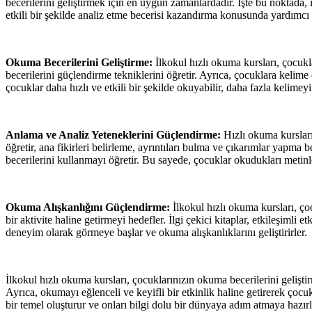
becerilerini geliştirmek için en uygun zamanlardadır. İşte bu noktada,
etkili bir şekilde analiz etme becerisi kazandırma konusunda yardımcı 
Okuma Becerilerini Geliştirme:
İlkokul hızlı okuma kursları, çocukla
becerilerini güçlendirme tekniklerini öğretir. Ayrıca, çocuklara kelim
çocuklar daha hızlı ve etkili bir şekilde okuyabilir, daha fazla kelimeyi 
Anlama ve Analiz Yeteneklerini Güçlendirme:
Hızlı okuma kursları,
öğretir, ana fikirleri belirleme, ayrıntıları bulma ve çıkarımlar yapma 
becerilerini kullanmayı öğretir. Bu sayede, çocuklar okudukları metinl
Okuma Alışkanlığını Güçlendirme:
İlkokul hızlı okuma kursları, ç
bir aktivite haline getirmeyi hedefler. İlgi çekici kitaplar, etkileşimli
deneyim olarak görmeye başlar ve okuma alışkanlıklarını geliştirirler.
İlkokul hızlı okuma kursları, çocuklarınızın okuma becerilerini gelişti
Ayrıca, okumayı eğlenceli ve keyifli bir etkinlik haline getirerek çocu
bir temel oluşturur ve onları bilgi dolu bir dünyaya adım atmaya hazırl