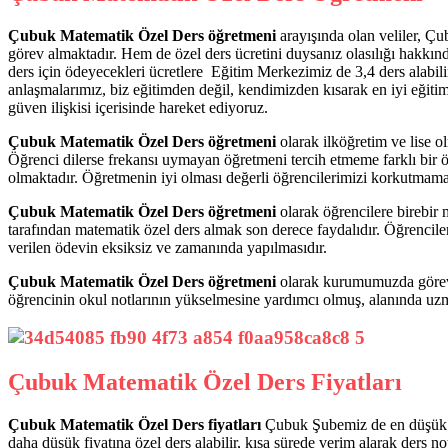
Çubuk Matematik Özel Ders öğretmeni
arayışında olan veliler, Ç
görev almaktadır. Hem de özel ders ücretini duysanız olasılığı hakkın
ders için ödeyecekleri ücretlere Eğitim Merkezimiz de 3,4 ders alabil
anlaşmalarımız, biz eğitimden değil, kendimizden kısarak en iyi eğitim
güven ilişkisi içerisinde hareket ediyoruz.
Çubuk Matematik Özel Ders öğretmeni
olarak ilköğretim ve lise o
Öğrenci dilerse frekansı uymayan öğretmeni tercih etmeme farklı bir ö
olmaktadır. Öğretmenin iyi olması değerli öğrencilerimizi korkutmama
Çubuk Matematik Özel Ders öğretmeni
olarak öğrencilere birebir 
tarafından matematik özel ders almak son derece faydalıdır. Öğrencileri
verilen ödevin eksiksiz ve zamanında yapılmasıdır.
Çubuk Matematik Özel Ders öğretmeni
olarak kurumumuzda görev al
öğrencinin okul notlarının yükselmesine yardımcı olmuş, alanında u
Çubuk Matematik Özel Ders Fiyatları
Çubuk Matematik Özel Ders fiyatları
Çubuk Şubemiz de en düşük se
daha düşük fiyatına özel ders alabilir, kısa sürede verim alarak ders no