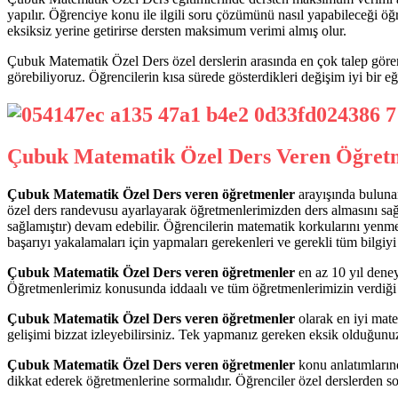
yapılır. Öğrenciye konu ile ilgili soru çözümünü nasıl yapabileceği öğre
eksiksiz yerine getirirse dersten maksimum verimi almış olur.
Çubuk Matematik Özel Ders özel derslerin arasında en çok talep gören
görebiliyoruz. Öğrencilerin kısa sürede gösterdikleri değişim iyi bir eği
Çubuk Matematik Özel Ders Veren Öğret
Çubuk Matematik Özel Ders veren öğretmenler
arayışında bulunan
özel ders randevusu ayarlayarak öğretmenlerimizden ders almasını sağl
sağlamıştır) devam edebilir. Öğrencilerin matematik korkularını yenm
başarıyı yakalamaları için yapmaları gerekenleri ve gerekli tüm bilgiyi
Çubuk Matematik Özel Ders veren öğretmenler
en az 10 yıl deney
Öğretmenlerimiz konusunda iddaalı ve tüm öğretmenlerimizin verdiği eği
Çubuk Matematik Özel Ders veren öğretmenler
olarak en iyi mat
gelişimi bizzat izleyebilirsiniz. Tek yapmanız gereken eksik olduğunu
Çubuk Matematik Özel Ders veren öğretmenler
konu anlatımlarınd
dikkat ederek öğretmenlerine sormalıdır. Öğrenciler özel derslerden son