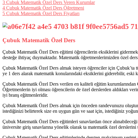
3
Çubuk Matematik Özel Ders Veren Kurumlar
4
Çubuk Matematik Özel Ders Öğretmeni
5
Çubuk Matematik Özel Ders Fiyatları
Çubuk Matematik Özel Ders
Çubuk Matematik Özel Ders eğitimi öğrencilerin eksiklerini gidermek a
desteğe ihtiyaç duymaktadır. Matematik öğretmenlerimizden özel ders a
Çubuk Matematik Özel Ders almak isteyen öğrenciler için Çubuk’ta tüm
ye 1 ders alarak matematik konularındaki eksiklerini giderebilir, eski ko
Çubuk Matematik Özel Ders verilen en kaliteli eğitim kurumlarında
Öğretmenlerin iyi olması öğrencilerin de özel derslerden aldıkları v
iyi branş eğitmenleridir.
Çubuk Matematik Özel Ders almak için önceden randevunuzu oluştur
istediğinizi belirterek size en uygun gün ve saat için, istediğiniz yoğu
Çubuk Matematik Özel Ders eğitimleri sınavlardan önce alınabileceği gib
üniversite giriş sınavlarına yönelik olarak ta matematik özel derslerini
Çubuk Matematik Özel Ders eğitimlerinde dersten maksimum verimi al