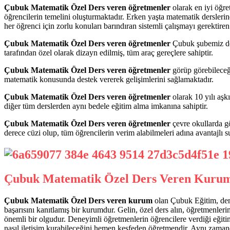
Çubuk Matematik Özel Ders veren öğretmenler
olarak en iyi öğret
öğrencilerin temelini oluşturmaktadır. Erken yaşta matematik derslerin
her öğrenci için zorlu konuları barındıran sistemli çalışmayı gerektiren 
Çubuk Matematik Özel Ders veren öğretmenler
Çubuk şubemiz de 
tarafından özel olarak dizayn edilmiş, tüm araç gereçlere sahiptir.
Çubuk Matematik Özel Ders veren öğretmenler
görüp görebileceği
matematik konusunda destek vererek gelişimlerini sağlamaktadır.
Çubuk Matematik Özel Ders veren öğretmenler
olarak 10 yılı aş
diğer tüm derslerden aynı bedele eğitim alma imkanına sahiptir.
Çubuk Matematik Özel Ders veren öğretmenler
çevre okullarda gö
derece cüzi olup, tüm öğrencilerin verim alabilmeleri adına avantajlı 
Çubuk Matematik Özel Ders Veren Kuru
Çubuk Matematik Özel Ders veren kurum
olan Çubuk Eğitim, dene
başarısını kanıtlamış bir kurumdur. Gelin, özel ders alın, öğretmenle
önemli bir olgudur. Deneyimli öğretmenlerin öğrencilere verdiği eğiti
nasıl iletişim kurabileceğini hemen keşfeden öğretmendir. Aynı zamand