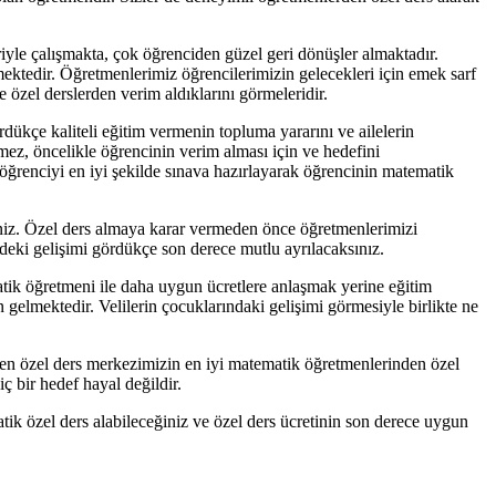
iyle çalışmakta, çok öğrenciden güzel geri dönüşler almaktadır.
ktedir. Öğretmenlerimiz öğrencilerimizin gelecekleri için emek sarf
 özel derslerden verim aldıklarını görmeleridir.
dükçe kaliteli eğitim vermenin topluma yararını ve ailelerin
emez, öncelikle öğrencinin verim alması için ve hedefini
öğrenciyi en iyi şekilde sınava hazırlayarak öğrencinin matematik
iniz. Özel ders almaya karar vermeden önce öğretmenlerimizi
cideki gelişimi gördükçe son derece mutlu ayrılacaksınız.
tik öğretmeni ile daha uygun ücretlere anlaşmak yerine eğitim
n gelmektedir. Velilerin çocuklarındaki gelişimi görmesiyle birlikte ne
eren özel ders merkezimizin en iyi matematik öğretmenlerinden özel
iç bir hedef hayal değildir.
matik özel ders alabileceğiniz ve özel ders ücretinin son derece uygun