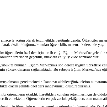
macıyla yoğun olarak tercih ettikleri eğitimlerdendir. Öğrenciler mate
larak eksik olduğunuz konuları öğrenebilir, matematik dersinde yaşadığı
 öğrencilerin özel ders için tercih ettiği Eğitim Merkezi’ne gelebilir
nuların üzerinden geçebilir, sınavlara en iyi şekilde hazırlanabilir.
n Çubuk’ta bulunan Eğitim Merkezimiz son derece
uygun ücretlere
kali
erimin yüksek olmasını sağlamaktadır. Bu sebeple Eğitim Merkezi’nde eğ
muş olmanız gerekmektedir. Randevu alabileceğiniz telefon numaramı
nlukta olacak şekilde özel ders randevunuzu oluşturabilirsiniz.
i öğrencilerin eksiklik hissettikleri konuları öğrenmesi için de oldukça 
 tercih etmektedir. Öğrencilerin en çok zorluk çektiği ders olan matemati
mak için öğrencinin yapması gereken görevleri bulunmaktadır. Özel de