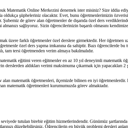
ubuk Matematik Online Merkezini denemek ister misiniz? Size iddia ed
da oldukça şüpheleriniz olacaktır. Evet, bunu öğretmenlerimizin özveris
ir. Şubemiz de görev alan öğretmenler de dışarıda özel ders verdikleri
i almanızı sağlıyoruz. Sizin öğrencilerinizin başarılı olmasını kendimiz
lmak üzere farklı öğretmenler özel derslere girmektedir. Her öğretmen u
ğretmenle özel ders yapma imkanına da sahiptir. Bazı öğrencilerde bu t
lı, tam tersi öğretmenden verim almaya bakılmalıdır.
matematik eğitimi veren eğitmenler en az 10 yıl deneyimli matematik öğ
n derslerden aldıkları verimi maksimuma çıkarmak için yapacakları 2 şey 
an matematik öğretmenleri, ilçemizde bilinen en iyi öğretmenlerdir. Ba
zman matematik öğretmenleri kurumumuzda görev almaktadır.
viyede tutulan birebir eğitim hizmetlerindendir. Günümüz şartlarında 
tlarınızı düzeltebilirsiniz. Öğrencilerin en büyük problemi dersleri anlam