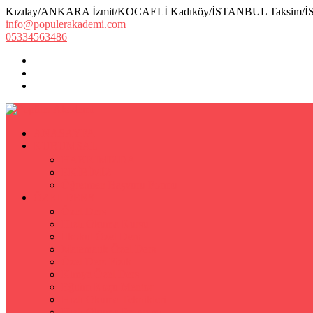
Kızılay/ANKARA İzmit/KOCAELİ Kadıköy/İSTANBUL Taksim/
info@populerakademi.com
05334563486
ANASAYFA
KURUMSAL
HAKKIMIZDA
EKİBİMİZ
Öğretmen Başvuru Formu
ÖZEL DERS
Özel Ders
Hızlı Okuma Kursu
İlkokul Özel Ders
Matematik Özel Ders
Özel Ders Fizik
Kimya Özel Ders
Eğitim Koçu Mentor
Hızlı Okuma Teknikleri
Hızlı Okuma Programı