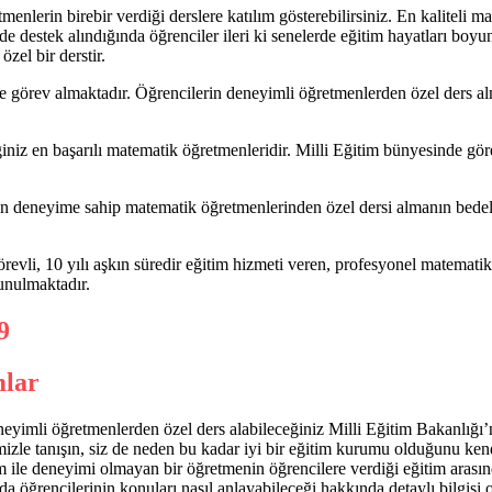
menlerin birebir verdiği derslere katılım gösterebilirsiniz. En kaliteli 
de destek alındığında öğrenciler ileri ki senelerde eğitim hayatları boy
özel bir derstir.
görev almaktadır. Öğrencilerin deneyimli öğretmenlerden özel ders alma
niz en başarılı matematik öğretmenleridir. Milli Eğitim bünyesinde gör
kın deneyime sahip matematik öğretmenlerinden özel dersi almanın bed
revli, 10 yılı aşkın süredir eğitim hizmeti veren, profesyonel matemat
sunulmaktadır.
mlar
yimli öğretmenlerden özel ders alabileceğiniz Milli Eğitim Bakanlığı’n
rimizle tanışın, siz de neden bu kadar iyi bir eğitim kurumu olduğunu k
m ile deneyimi olmayan bir öğretmenin öğrencilere verdiği eğitim arasın
a öğrencilerinin konuları nasıl anlayabileceği hakkında detaylı bilgisi 