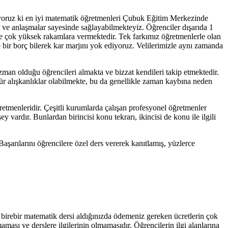
iyoruz ki en iyi matematik öğretmenleri Çubuk Eğitim Merkezinde
i ve anlaşmalar sayesinde sağlayabilmekteyiz. Öğrenciler dışarıda 1
nde çok yüksek rakamlara vermektedir. Tek farkımız öğretmenlerle olan
e bir borç bilerek kar marjını yok ediyoruz. Velilerimizle aynı zamanda
zman olduğu öğrencileri almakta ve bizzat kendileri takip etmektedir.
ür alışkanlıklar olabilmekte, bu da genellikle zaman kaybına neden
retmenleridir. Çeşitli kurumlarda çalışan profesyonel öğretmenler
vardır. Bunlardan birincisi konu tekrarı, ikincisi de konu ile ilgili
şarılarını öğrencilere özel ders vererek kanıtlamış, yüzlerce
birebir matematik dersi aldığınızda ödemeniz gereken ücretlerin çok
aması ve derslere ilgilerinin olmamasıdır. Öğrencilerin ilgi alanlarına