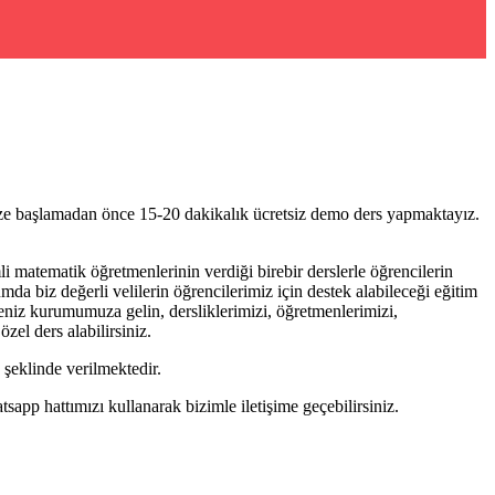
ize başlamadan önce 15-20 dakikalık ücretsiz demo ders yapmaktayız.
matematik öğretmenlerinin verdiği birebir derslerle öğrencilerin
da biz değerli velilerin öğrencilerimiz için destek alabileceği eğitim
niz kurumumuza gelin, dersliklerimizi, öğretmenlerimizi,
zel ders alabilirsiniz.
şeklinde verilmektedir.
pp hattımızı kullanarak bizimle iletişime geçebilirsiniz.