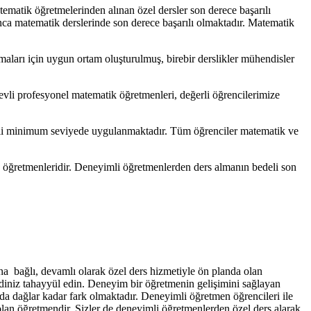
matematik öğretmelerinden alınan özel dersler son derece başarılı
unca matematik derslerinde son derece başarılı olmaktadır. Matematik
ları için uygun ortam oluşturulmuş, birebir derslikler mühendisler
evli profesyonel matematik öğretmenleri, değerli öğrencilerimize
eli minimum seviyede uygulanmaktadır. Tüm öğrenciler matematik ve
ik öğretmenleridir. Deneyimli öğretmenlerden ders almanın bedeli son
a bağlı, devamlı olarak özel ders hizmetiyle ön planda olan
endiniz tahayyül edin. Deneyim bir öğretmenin gelişimini sağlayan
da dağlar kadar fark olmaktadır. Deneyimli öğretmen öğrencileri ile
olan öğretmendir. Sizler de deneyimli öğretmenlerden özel ders alarak