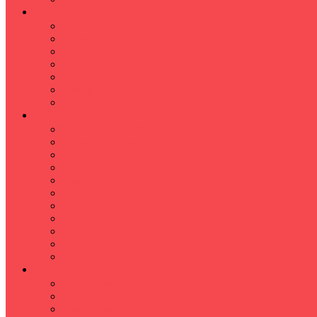
İLKÖĞRETİM
Sınıf Öğretmeni İlkokul Özel Ders
Matematik
Türkçe
Fen Bilimleri
İngilizce
İnkılap
Din Kültürü
LİSE
TYT-AYT KURSU
Matematik Kursu
GEOMETRİ KURSU
FİZİK KURSU
Kimya Kursu
BİYOLOJİ KURSU
TÜRKÇE -EDEBİYAT
COGRAFYA KURSU
TARİH KURSU
YÖS KURSU
YDT (Yabancı Dil Sınavı)
ÜNİVERSİTE
Ales Kursu
DGS Kursu
Kpss Kursu