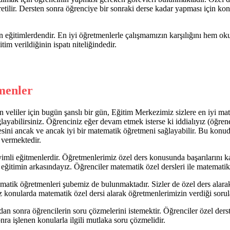
tilir. Dersten sonra öğrenciye bir sonraki derse kadar yapması için konu 
 eğitimlerdendir. En iyi öğretmenlerle çalışmamızın karşılığını hem ok
tim verildiğinin ispatı niteliğindedir.
menler
 veliler için bugün şanslı bir gün, Eğitim Merkezimiz sizlere en iyi m
ayabilirsiniz. Öğrenciniz eğer devam etmek isterse ki iddialıyız (öğrene
esini ancak ve ancak iyi bir matematik öğretmeni sağlayabilir. Bu konu
 vermektedir.
imli eğitmenlerdir. Öğretmenlerimiz özel ders konusunda başarılarını kanı
timin arkasındayız. Öğrenciler matematik özel dersleri ile matematik ko
ematik öğretmenleri şubemiz de bulunmaktadır. Sizler de özel ders alara
z konularda matematik özel dersi alarak öğretmenlerimizin verdiği sorula
an sonra öğrencilerin soru çözmelerini istemektir. Öğrenciler özel derst
ra işlenen konularla ilgili mutlaka soru çözmelidir.