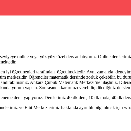
 seviyeye online veya yüz yüze özel ders anlatıyoruz. Online derslerim
mektedir.
 iyi öğretmenleri tarafından öğretilmektedir. Aynı zamanda deneyimli 
im merkezidir. Öğrenciler matematik dersinde zorluk çekebilir, bu durum
ndırabilirsiniz. Ankara Çubuk Matematik Merkezi’ne ulaştınız. Dilerse
kında yorum yapsın. Sonrasında kararınızı verebilir, dilediğiniz dersten ö
eneme dersi yapıyoruz. Derslerimiz 40 dk ders, 10 dk mola, 40 dk ders 
erimiz ve Etüt Merkezlerimiz hakkında ayrıntılı bilgi almak için whatsa