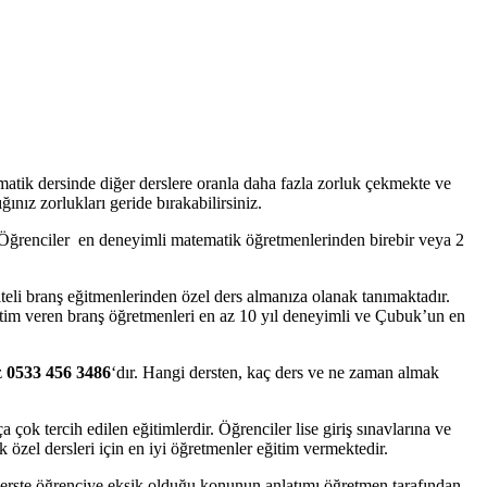
matik dersinde diğer derslere oranla daha fazla zorluk çekmekte ve
nız zorlukları geride bırakabilirsiniz.
. Öğrenciler en deneyimli matematik öğretmenlerinden birebir veya 2
teli branş eğitmenlerinden özel ders almanıza olanak tanımaktadır.
itim veren branş öğretmenleri en az 10 yıl deneyimli ve Çubuk’un en
z
0533 456 3486
‘dır. Hangi dersten, kaç ders ve ne zaman almak
çok tercih edilen eğitimlerdir. Öğrenciler lise giriş sınavlarına ve
k özel dersleri için en iyi öğretmenler eğitim vermektedir.
rste öğrenciye eksik olduğu konunun anlatımı öğretmen tarafından