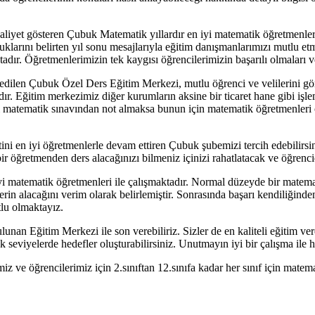
aaliyet gösteren Çubuk Matematik yıllardır en iyi matematik öğretmenler
ını belirten yıl sonu mesajlarıyla eğitim danışmanlarımızı mutlu etme
ır. Öğretmenlerimizin tek kaygısı öğrencilerimizin başarılı olmaları ve
edilen Çubuk Özel Ders Eğitim Merkezi, mutlu öğrenci ve velilerini gör
dır. Eğitim merkezimiz diğer kurumların aksine bir ticaret hane gibi işl
fi matematik sınavından not almaksa bunun için matematik öğretmenleri 
tini en iyi öğretmenlerle devam ettiren Çubuk şubemizi tercih edebilirs
ı bir öğretmenden ders alacağınızı bilmeniz içinizi rahatlatacak ve öğren
i matematik öğretmenleri ile çalışmaktadır. Normal düzeyde bir matema
erin alacağını verim olarak belirlemiştir. Sonrasında başarı kendiliğinde
tlu olmaktayız.
lunan Eğitim Merkezi ile son verebiliriz. Sizler de en kaliteli eğitim v
k seviyelerde hedefler oluşturabilirsiniz. Unutmayın iyi bir çalışma ile h
miz ve öğrencilerimiz için 2.sınıftan 12.sınıfa kadar her sınıf için mate