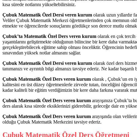
kısa sürede notlarını yükseltebilirsiniz.
Çubuk Matematik Özel Dersi veren kurum
olarak uzun yıllardır f
Veliler Çubuk Matematik Merkezi öğretmenlerinden çok memnun olduklar
etmekte ve öğrencilerde sonuçlarını gördükçe son derece mutlu olmaktad
Çubuk’ta Matematik Özel Ders veren kurum
olarak en çok tercih 
yaşantılarını geliştirmekte olduğunun bilincine bir kere daha varmakta
gerçekleştirebilecek eğitime sahip olması önceliktir. Öğrencinin hede
sınavından yüksek notlar almasını sağlar.
Çubuk Matematik Özel Dersi veren kurum
olarak özel ders hizme
tanımanızı ve ayrıntılı bilgi almanızı tavsiye ederiz. Ne kadar başarıl
Çubuk Matematik Özel Ders veren kurum
olarak , Çubuk’un en iy
kalitesini en üst düzey öğretmenlerle zirvede tutan, önceliğini öğrencil
kadar kaliteli bir eğitim verdiğimizin bir kere daha farkına vararak mu
Çubuk Matematik Özel Ders veren kurum
arayışınıza Çubuk’ta bu
ders alarak kısa sürede eksiklerinizi giderebilir, geleceğe dair en yükse
Çubuk Matematik Özel Ders veren kurum
arayışında olan velileri
olduğu Çubuk Matematik Merkezini tavsiye ederiz.
Çubuk Matematik Özel Ders Öğretmeni