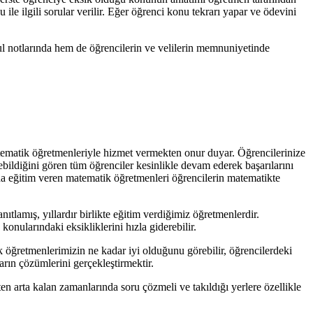
ile ilgili sorular verilir. Eğer öğrenci konu tekrarı yapar ve ödevini
ul notlarında hem de öğrencilerin ve velilerin memnuniyetinde
atematik öğretmenleriyle hizmet vermekten onur duyar. Öğrencilerinize
bildiğini gören tüm öğrenciler kesinlikle devam ederek başarılarını
da eğitim veren matematik öğretmenleri öğrencilerin matematikte
tlamış, yıllardır birlikte eğitim verdiğimiz öğretmenlerdir.
nularındaki eksikliklerini hızla giderebilir.
k öğretmenlerimizin ne kadar iyi olduğunu görebilir, öğrencilerdeki
rın çözümlerini gerçekleştirmektir.
en arta kalan zamanlarında soru çözmeli ve takıldığı yerlere özellikle