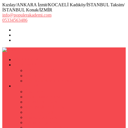
Kızılay/ANKARA İzmit/KOCAELİ Kadıköy/İSTANBUL Taksim/
İSTANBUL Konak/İZMİR
info@populerakademi.com
05334563486
ANASAYFA
KURUMSAL
HAKKIMIZDA
EKİBİMİZ
Öğretmen Başvuru Formu
ÖZEL DERS
Özel Ders
Hızlı Okuma Kursu
İlkokul Özel Ders
Matematik Özel Ders
Özel Ders Fizik
Kimya Özel Ders
Eğitim Koçu Mentor
Hızlı Okuma Teknikleri