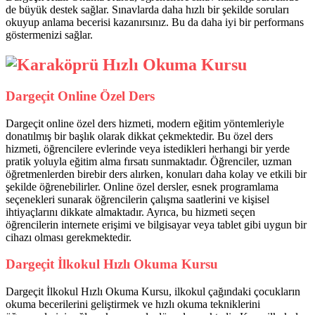
de büyük destek sağlar. Sınavlarda daha hızlı bir şekilde soruları
okuyup anlama becerisi kazanırsınız. Bu da daha iyi bir performans
göstermenizi sağlar.
Dargeçit Online Özel Ders
Dargeçit online özel ders hizmeti, modern eğitim yöntemleriyle
donatılmış bir başlık olarak dikkat çekmektedir. Bu özel ders
hizmeti, öğrencilere evlerinde veya istedikleri herhangi bir yerde
pratik yoluyla eğitim alma fırsatı sunmaktadır. Öğrenciler, uzman
öğretmenlerden birebir ders alırken, konuları daha kolay ve etkili bir
şekilde öğrenebilirler. Online özel dersler, esnek programlama
seçenekleri sunarak öğrencilerin çalışma saatlerini ve kişisel
ihtiyaçlarını dikkate almaktadır. Ayrıca, bu hizmeti seçen
öğrencilerin internete erişimi ve bilgisayar veya tablet gibi uygun bir
cihazı olması gerekmektedir.
Dargeçit İlkokul Hızlı Okuma Kursu
Dargeçit İlkokul Hızlı Okuma Kursu, ilkokul çağındaki çocukların
okuma becerilerini geliştirmek ve hızlı okuma tekniklerini