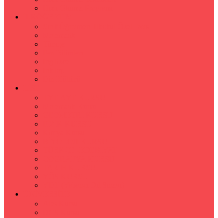
Hızlı Okuma Programı
İLKÖĞRETİM
Sınıf Öğretmeni İlkokul Özel Ders
Matematik
Türkçe
Fen Bilimleri
İngilizce
İnkılap
Din Kültürü
LİSE
TYT-AYT KURSU
Matematik Kursu
GEOMETRİ KURSU
FİZİK KURSU
Kimya Kursu
BİYOLOJİ KURSU
TÜRKÇE -EDEBİYAT
COGRAFYA KURSU
TARİH KURSU
YÖS KURSU
YDT (Yabancı Dil Sınavı)
ÜNİVERSİTE
Ales Kursu
DGS Kursu