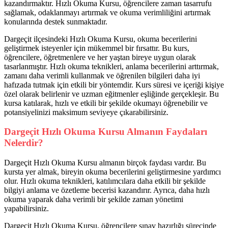
kazandırmaktır. Hızlı Okuma Kursu, öğrencilere zaman tasarrufu
sağlamak, odaklanmayı artırmak ve okuma verimliliğini artırmak
konularında destek sunmaktadır.
Dargeçit ilçesindeki Hızlı Okuma Kursu, okuma becerilerini
geliştirmek isteyenler için mükemmel bir fırsattır. Bu kurs,
öğrencilere, öğretmenlere ve her yaştan bireye uygun olarak
tasarlanmıştır. Hızlı okuma teknikleri, anlama becerilerini arttırmak,
zamanı daha verimli kullanmak ve öğrenilen bilgileri daha iyi
hafızada tutmak için etkili bir yöntemdir. Kurs süresi ve içeriği kişiye
özel olarak belirlenir ve uzman eğitmenler eşliğinde gerçekleşir. Bu
kursa katılarak, hızlı ve etkili bir şekilde okumayı öğrenebilir ve
potansiyelinizi maksimum seviyeye çıkarabilirsiniz.
Dargeçit Hızlı Okuma Kursu Almanın Faydaları
Nelerdir?
Dargeçit Hızlı Okuma Kursu almanın birçok faydası vardır. Bu
kursta yer almak, bireyin okuma becerilerini geliştirmesine yardımcı
olur. Hızlı okuma teknikleri, katılımcılara daha etkili bir şekilde
bilgiyi anlama ve özetleme becerisi kazandırır. Ayrıca, daha hızlı
okuma yaparak daha verimli bir şekilde zaman yönetimi
yapabilirsiniz.
Dargeçit Hızlı Okuma Kursu, öğrencilere sınav hazırlığı sürecinde