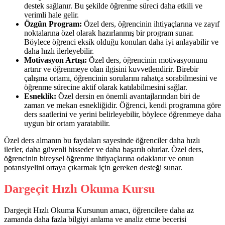
destek sağlanır. Bu şekilde öğrenme süreci daha etkili ve
verimli hale gelir.
Özgün Program:
Özel ders, öğrencinin ihtiyaçlarına ve zayıf
noktalarına özel olarak hazırlanmış bir program sunar.
Böylece öğrenci eksik olduğu konuları daha iyi anlayabilir ve
daha hızlı ilerleyebilir.
Motivasyon Artışı:
Özel ders, öğrencinin motivasyonunu
artırır ve öğrenmeye olan ilgisini kuvvetlendirir. Birebir
çalışma ortamı, öğrencinin sorularını rahatça sorabilmesini ve
öğrenme sürecine aktif olarak katılabilmesini sağlar.
Esneklik:
Özel dersin en önemli avantajlarından biri de
zaman ve mekan esnekliğidir. Öğrenci, kendi programına göre
ders saatlerini ve yerini belirleyebilir, böylece öğrenmeye daha
uygun bir ortam yaratabilir.
Özel ders almanın bu faydaları sayesinde öğrenciler daha hızlı
ilerler, daha güvenli hisseder ve daha başarılı olurlar. Özel ders,
öğrencinin bireysel öğrenme ihtiyaçlarına odaklanır ve onun
potansiyelini ortaya çıkarmak için gereken desteği sunar.
Dargeçit Hızlı Okuma Kursu
Dargeçit Hızlı Okuma Kursunun amacı, öğrencilere daha az
zamanda daha fazla bilgiyi anlama ve analiz etme becerisi