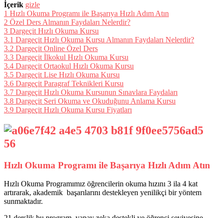
İçerik
gizle
1
Hızlı Okuma Programı ile Başarıya Hızlı Adım Atın
2
Özel Ders Almanın Faydaları Nelerdir?
3
Dargeçit Hızlı Okuma Kursu
3.1
Dargeçit Hızlı Okuma Kursu Almanın Faydaları Nelerdir?
3.2
Dargeçit Online Özel Ders
3.3
Dargeçit İlkokul Hızlı Okuma Kursu
3.4
Dargeçit Ortaokul Hızlı Okuma Kursu
3.5
Dargeçit Lise Hızlı Okuma Kursu
3.6
Dargeçit Paragraf Teknikleri Kursu
3.7
Dargeçit Hızlı Okuma Kursunun Sınavlara Faydaları
3.8
Dargeçit Seri Okuma ve Okuduğunu Anlama Kursu
3.9
Dargeçit Hızlı Okuma Kursu Fiyatları
Hızlı Okuma Programı ile Başarıya Hızlı Adım Atın
Hızlı Okuma Programımız öğrencilerin okuma hızını 3 ila 4 kat
artırarak, akademik başarılarını destekleyen yenilikçi bir yöntem
sunmaktadır.
21 derslik bu program, yapay zeka destekli ve öğrenci seviyesine