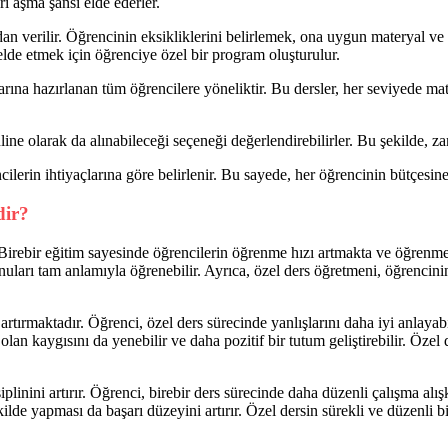
ı aşma şansı elde ederler.
n verilir. Öğrencinin eksikliklerini belirlemek, ona uygun materyal ve
ı elde etmek için öğrenciye özel bir program oluşturulur.
larına hazırlanan tüm öğrencilere yöneliktir. Bu dersler, her seviyede ma
online olarak da alınabileceği seçeneği değerlendirebilirler. Bu şekild
lerin ihtiyaçlarına göre belirlenir. Bu sayede, her öğrencinin bütçesine
dir?
rebir eğitim sayesinde öğrencilerin öğrenme hızı artmakta ve öğrenme sü
uları tam anlamıyla öğrenebilir. Ayrıca, özel ders öğretmeni, öğrencinin ö
ırmaktadır. Öğrenci, özel ders sürecinde yanlışlarını daha iyi anlayabil
 olan kaygısını da yenebilir ve daha pozitif bir tutum geliştirebilir. Öze
inini artırır. Öğrenci, birebir ders sürecinde daha düzenli çalışma alışk
ilde yapması da başarı düzeyini artırır. Özel dersin sürekli ve düzenli 