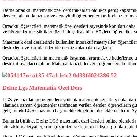
Defne ortaokul matematik özel ders imkanları oldukça geniş kapsamlıdı
dersleri, alanında uzman ve deneyimli öğretmenler tarafından verilmekt
Ortaokul öğrencileri, matematik özel dersleri sayesinde konuları daha iyi
ve öğrencilerin eksiklikleri üzerinde çalışılabilir. Böylece öğrenciler, sı
Matematik özel derslerinde kullanılan interaktif materyaller, öğrenciler
desteklenir ve konuları derinlemesine anlamaları sağlanır.
Ortaokul öğrencilerinin matematik başarısını artırmak ve hedeflerine
destek ihtiyaçları olabilir. Matematik özel dersleri, öğrencilere bu dö
Defne Lgs Matematik Özel Ders
LGS’ye hazırlanan öğrencilere yönelik matematik özel ders imkanları
alanında uzman öğretmenler tarafından verilen dersler, öğrencilerin gü
geliştirerek LGS sınavında başarı elde etmelerini desteklemektedir. Ay
Bununla birlikte, Defne LGS matematik özel dersleri online olarak da a
interaktif materyaller, soru çözümleri ve öğrenci çalışma grupları gibi
Defne LGS matematik özel dersleri, öğrencilerin öğrenme sürecini dest