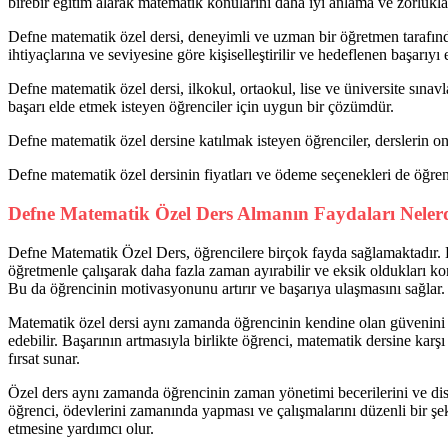
birebir eğitim alarak matematik konularını daha iyi anlama ve zorluklar
Defne matematik özel dersi, deneyimli ve uzman bir öğretmen tarafında
ihtiyaçlarına ve seviyesine göre kişiselleştirilir ve hedeflenen başarıy
Defne matematik özel dersi, ilkokul, ortaokul, lise ve üniversite sınav
başarı elde etmek isteyen öğrenciler için uygun bir çözümdür.
Defne matematik özel dersine katılmak isteyen öğrenciler, derslerin 
Defne matematik özel dersinin fiyatları ve ödeme seçenekleri de öğrenci
Defne Matematik Özel Ders Almanın Faydaları Neler
Defne Matematik Özel Ders, öğrencilere birçok fayda sağlamaktadır. Bi
öğretmenle çalışarak daha fazla zaman ayırabilir ve eksik oldukları kon
Bu da öğrencinin motivasyonunu artırır ve başarıya ulaşmasını sağlar.
Matematik özel dersi aynı zamanda öğrencinin kendine olan güvenini art
edebilir. Başarının artmasıyla birlikte öğrenci, matematik dersine karşı
fırsat sunar.
Özel ders aynı zamanda öğrencinin zaman yönetimi becerilerini ve disipl
öğrenci, ödevlerini zamanında yapması ve çalışmalarını düzenli bir şek
etmesine yardımcı olur.