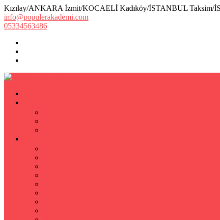
Kızılay/ANKARA İzmit/KOCAELİ Kadıköy/İSTANBUL Taksim/
info@populerakademi.com
05334563486
ANASAYFA
KURUMSAL
HAKKIMIZDA
EKİBİMİZ
Öğretmen Başvuru Formu
ÖZEL DERS
Özel Ders
Hızlı Okuma Kursu
İlkokul Özel Ders
Matematik Özel Ders
Özel Ders Fizik
Kimya Özel Ders
Eğitim Koçu Mentor
Hızlı Okuma Teknikleri
Hızlı Okuma Programı