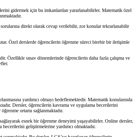
erini gidermek için bu imkanlardan yararlanabilirler. Matematik özel
lanmaktadır.
sorularına direkt olarak cevap verilebilir, zor konular tekrarlanabilir
utar. Özel derslerde öğrencilerin öğrenme süreci birebir bir iletişimle
ir. Özellikle sınav dönemlerinde öğrencilerin daha fazla çalışma ve
fler.
zırlanmasına yardımcı olmayı hedeflemektedir. Matematik konularında
ktadır. Dersler, öğrencilerin kavrama ve uygulama becerilerini
bir öğrenme ortamı sağlanmaktadır.
 sağlayarak esnek bir öğrenme deneyimi yaşayabilirler. Online dersler,
a becerilerini geliştirmelerine yardımcı olmaktadır.
at sunmaktadır. Bu dersler, LGS’ye hazırlanan öğrencilerin