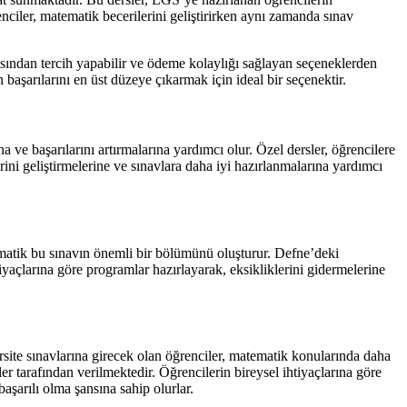
enciler, matematik becerilerini geliştirirken aynı zamanda sınav
rasından tercih yapabilir ve ödeme kolaylığı sağlayan seçeneklerden
aşarılarını en üst düzeye çıkarmak için ideal bir seçenektir.
a ve başarılarını artırmalarına yardımcı olur. Özel dersler, öğrencilere
rini geliştirmelerine ve sınavlara daha iyi hazırlanmalarına yardımcı
ematik bu sınavın önemli bir bölümünü oluşturur. Defne’deki
tiyaçlarına göre programlar hazırlayarak, eksikliklerini gidermelerine
site sınavlarına girecek olan öğrenciler, matematik konularında daha
r tarafından verilmektedir. Öğrencilerin bireysel ihtiyaçlarına göre
aşarılı olma şansına sahip olurlar.