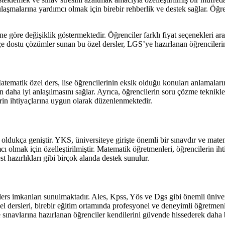
 ulaşmalarına yardımcı olmak için birebir rehberlik ve destek sağlar. Öğr
e göre değişiklik göstermektedir. Öğrenciler farklı fiyat seçenekleri a
 dostu çözümler sunan bu özel dersler, LGS’ye hazırlanan öğrencilerin b
atematik özel ders, lise öğrencilerinin eksik olduğu konuları anlamaların
 daha iyi anlaşılmasını sağlar. Ayrıca, öğrencilerin soru çözme teknikle
erin ihtiyaçlarına uygun olarak düzenlenmektedir.
oldukça geniştir. YKS, üniversiteye girişte önemli bir sınavdır ve mat
cı olmak için özelleştirilmiştir. Matematik öğretmenleri, öğrencilerin ih
st hazırlıkları gibi birçok alanda destek sunulur.
ders imkanları sunulmaktadır. Ales, Kpss, Yös ve Dgs gibi önemli üniver
l dersleri, birebir eğitim ortamında profesyonel ve deneyimli öğretmenle
te sınavlarına hazırlanan öğrenciler kendilerini güvende hissederek daha b