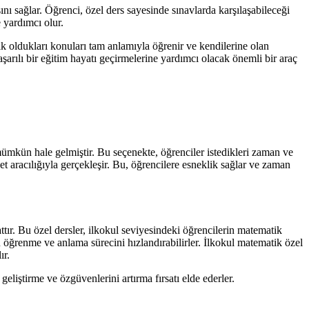
ını sağlar. Öğrenci, özel ders sayesinde sınavlarda karşılaşabileceği
 yardımcı olur.
k oldukları konuları tam anlamıyla öğrenir ve kendilerine olan
aşarılı bir eğitim hayatı geçirmelerine yardımcı olacak önemli bir araç
mümkün hale gelmiştir. Bu seçenekte, öğrenciler istedikleri zaman ve
t aracılığıyla gerçekleşir. Bu, öğrencilere esneklik sağlar ve zaman
tır. Bu özel dersler, ilkokul seviyesindeki öğrencilerin matematik
u öğrenme ve anlama sürecini hızlandırabilirler. İlkokul matematik özel
ır.
geliştirme ve özgüvenlerini artırma fırsatı elde ederler.