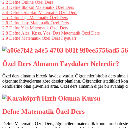
2.2
Defne Online Özel Ders
2.3
Defne İlkokul Matematik Özel Ders
2.4
Defne Ortaokul Matematik Özel Ders
2.5
Defne Lgs Matematik Özel Ders
2.6
Defne Lise Matematik Özel Ders
2.7
Defne Yks Matematik Özel Ders
2.8
Defne Ales, Kpss, Yös, Dgs Matematik Özel Ders
2.9
Defne Matematik Özel Ders Fiyatları
Özel Ders Almanın Faydaları Nelerdir?
Özel ders almanın birçok faydası vardır. Öğrenciler birebir ders alma
öğrenme ihtiyaçlarına göre dersler planlanır. Öğrenciler istedikleri kon
kendilerine olan güvenleri artar. Özel ders almanın diğer bir avantajı 
Defne Matematik Özel Ders
Defne Matematik Özel Ders, öğrencilere matematik konularında destek sa