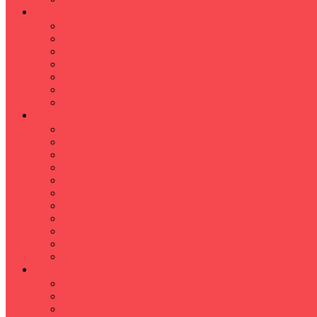
İLKÖĞRETİM
Sınıf Öğretmeni İlkokul Özel Ders
Matematik
Türkçe
Fen Bilimleri
İngilizce
İnkılap
Din Kültürü
LİSE
TYT-AYT KURSU
Matematik Kursu
GEOMETRİ KURSU
FİZİK KURSU
Kimya Kursu
BİYOLOJİ KURSU
TÜRKÇE -EDEBİYAT
COGRAFYA KURSU
TARİH KURSU
YÖS KURSU
YDT (Yabancı Dil Sınavı)
ÜNİVERSİTE
Ales Kursu
DGS Kursu
Kpss Kursu