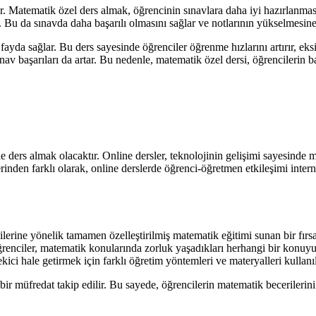
dır. Matematik özel ders almak, öğrencinin sınavlara daha iyi hazırlanmas
r. Bu da sınavda daha başarılı olmasını sağlar ve notlarının yükselmesine
yda sağlar. Bu ders sayesinde öğrenciler öğrenme hızlarını artırır, eksi
ınav başarıları da artar. Bu nedenle, matematik özel dersi, öğrencilerin b
 ders almak olacaktır. Online dersler, teknolojinin gelişimi sayesinde 
nden farklı olarak, online derslerde öğrenci-öğretmen etkileşimi interne
rine yönelik tamamen özelleştirilmiş matematik eğitimi sunan bir fırsat
. Öğrenciler, matematik konularında zorluk yaşadıkları herhangi bir konuy
ici hale getirmek için farklı öğretim yöntemleri ve materyalleri kullanıl
bir müfredat takip edilir. Bu sayede, öğrencilerin matematik becerilerini 