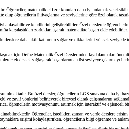
r. Öğrenciler, matematikteki zor konuları daha iyi anlamak ve eksiklikl
e olup öğrencilerin ihtiyaçlarına ve seviyelerine göre özel olarak tasar
 anlayabilir ve kendilerini geliştirebilirler. Özel derslerde öğrencilerin 
nıfta karşılaştıkları zorlukları aşarak matematikte başarı elde edebilirler.
in derslere daha aktif katılımını sağlar ve dikkatlerini yüksek seviyede t
 ulaşmak için Defne Matematik Özel Derslerinden faydalanmaları önemlid
nemlerde ek destek sağlayarak başarılarını en üst seviyeye çıkarmayı hede
 sunulmaktadır. Bu özel dersler, öğrencilerin LGS sınavına daha iyi ha
çlü ve zayıf yönlerini belirleyerek bireysel olarak çalışmalarını sağlama
rıca, öğrencilerin motivasyonunu artırmak için interaktif ve eğlenceli 
lınabilmektedir. Öğrenciler, istedikleri zaman ve yerde derslere erişim
 kaynaklara erişimi kolaylaştırırken, öğrencilerin bilgi öğrenme ve anlam
eklemek ve sınav stresini azaltmak amacıyla özelleştirilmiş bir müfred