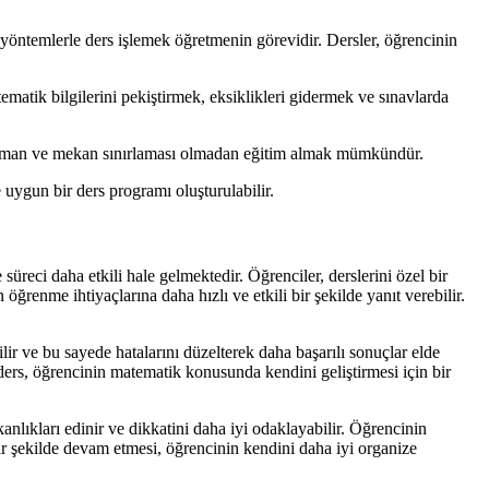
 yöntemlerle ders işlemek öğretmenin görevidir. Dersler, öğrencinin
tematik bilgilerini pekiştirmek, eksiklikleri gidermek ve sınavlarda
e, zaman ve mekan sınırlaması olmadan eğitim almak mümkündür.
 uygun bir ders programı oluşturulabilir.
reci daha etkili hale gelmektedir. Öğrenciler, derslerini özel bir
ğrenme ihtiyaçlarına daha hızlı ve etkili bir şekilde yanıt verebilir.
ir ve bu sayede hatalarını düzelterek daha başarılı sonuçlar elde
l ders, öğrencinin matematik konusunda kendini geliştirmesi için bir
anlıkları edinir ve dikkatini daha iyi odaklayabilir. Öğrencinin
bir şekilde devam etmesi, öğrencinin kendini daha iyi organize