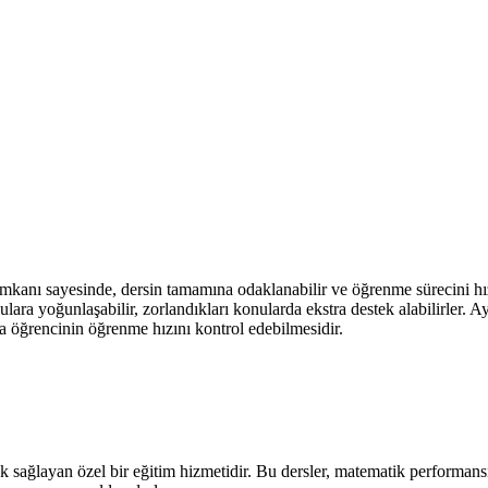
 imkanı sayesinde, dersin tamamına odaklanabilir ve öğrenme sürecini h
ulara yoğunlaşabilir, zorlandıkları konularda ekstra destek alabilirler. Ay
da öğrencinin öğrenme hızını kontrol edebilmesidir.
ğlayan özel bir eğitim hizmetidir. Bu dersler, matematik performansını 