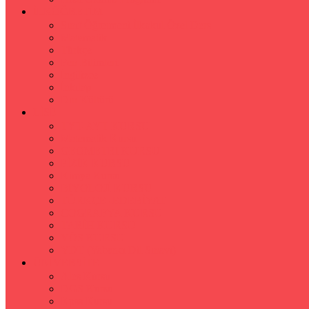
İLKÖĞRETİM
Sınıf Öğretmeni İlkokul Özel Ders
Matematik
Türkçe
Fen Bilimleri
İngilizce
İnkılap
Din Kültürü
LİSE
TYT-AYT KURSU
Matematik Kursu
GEOMETRİ KURSU
FİZİK KURSU
Kimya Kursu
BİYOLOJİ KURSU
TÜRKÇE -EDEBİYAT
COGRAFYA KURSU
TARİH KURSU
YÖS KURSU
YDT (Yabancı Dil Sınavı)
ÜNİVERSİTE
Ales Kursu
DGS Kursu
Kpss Kursu