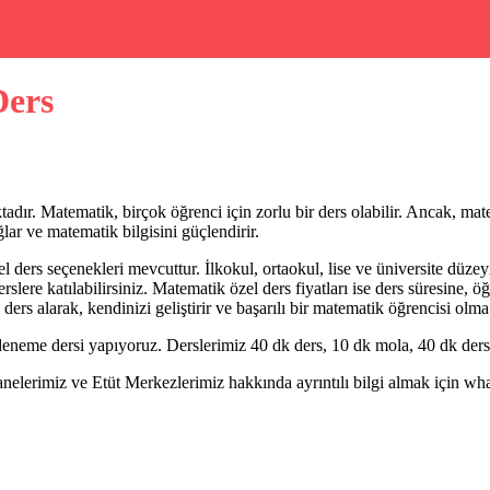
Ders
adır. Matematik, birçok öğrenci için zorlu bir ders olabilir. Ancak, mat
lar ve matematik bilgisini güçlendirir.
ers seçenekleri mevcuttur. İlkokul, ortaokul, lise ve üniversite düzeyin
slere katılabilirsiniz. Matematik özel ders fiyatları ise ders süresine, ö
rs alarak, kendinizi geliştirir ve başarılı bir matematik öğrencisi olma
eneme dersi yapıyoruz. Derslerimiz 40 dk ders, 10 dk mola, 40 dk ders 
erimiz ve Etüt Merkezlerimiz hakkında ayrıntılı bilgi almak için whatsa