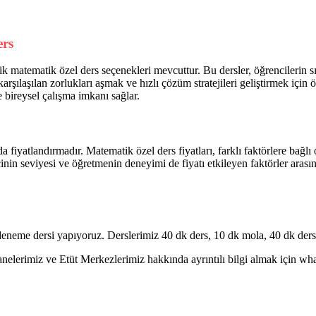
ers
atematik özel ders seçenekleri mevcuttur. Bu dersler, öğrencilerin sına
rşılaşılan zorlukları aşmak ve hızlı çözüm stratejileri geliştirmek için
e bireysel çalışma imkanı sağlar.
yatlandırmadır. Matematik özel ders fiyatları, farklı faktörlere bağlı o
inin seviyesi ve öğretmenin deneyimi de fiyatı etkileyen faktörler arasınd
eneme dersi yapıyoruz. Derslerimiz 40 dk ders, 10 dk mola, 40 dk ders 
erimiz ve Etüt Merkezlerimiz hakkında ayrıntılı bilgi almak için whatsa