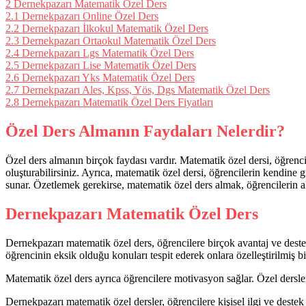
2
Dernekpazarı Matematik Özel Ders
2.1
Dernekpazarı Online Özel Ders
2.2
Dernekpazarı İlkokul Matematik Özel Ders
2.3
Dernekpazarı Ortaokul Matematik Özel Ders
2.4
Dernekpazarı Lgs Matematik Özel Ders
2.5
Dernekpazarı Lise Matematik Özel Ders
2.6
Dernekpazarı Yks Matematik Özel Ders
2.7
Dernekpazarı Ales, Kpss, Yös, Dgs Matematik Özel Ders
2.8
Dernekpazarı Matematik Özel Ders Fiyatları
Özel Ders Almanın Faydaları Nelerdir?
Özel ders almanın birçok faydası vardır. Matematik özel dersi, öğrencil
oluşturabilirsiniz. Ayrıca, matematik özel dersi, öğrencilerin kendine 
sunar. Özetlemek gerekirse, matematik özel ders almak, öğrencilerin ak
Dernekpazarı Matematik Özel Ders
Dernekpazarı matematik özel ders, öğrencilere birçok avantaj ve deste
öğrencinin eksik olduğu konuları tespit ederek onlara özelleştirilmiş bi
Matematik özel ders ayrıca öğrencilere motivasyon sağlar. Özel dersler
Dernekpazarı matematik özel dersler, öğrencilere kişisel ilgi ve destek