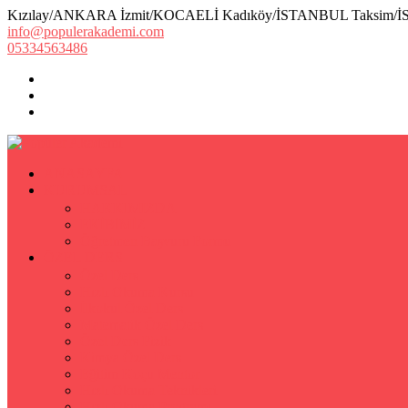
Kızılay/ANKARA İzmit/KOCAELİ Kadıköy/İSTANBUL Taksim/
info@populerakademi.com
05334563486
ANASAYFA
KURUMSAL
HAKKIMIZDA
EKİBİMİZ
Öğretmen Başvuru Formu
ÖZEL DERS
Özel Ders
Hızlı Okuma Kursu
İlkokul Özel Ders
Matematik Özel Ders
Özel Ders Fizik
Kimya Özel Ders
Eğitim Koçu Mentor
Hızlı Okuma Teknikleri
Hızlı Okuma Programı