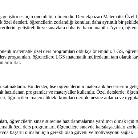
ş geliştirmesi için önemli bir dönemdir. Dernekpazarı Matematik Özel D
özel dersleri, öğrencilerin zorlandığı konuları daha ayrıntılı bir şekil
lerini geliştirebilir ve sınavlara daha iyi hazırlanabilir. Ayrıca, öğrenci
lik matematik özel ders programları oldukça önemlidir. LGS, öğrenciler
ders programları, öğrencilere LGS matematik müfredatını tam olarak kav
 artırırlar.
tmaktadır. Bu dersler, lise öğrencilerinin matematik becerilerini geliş
ak hazırlanan programlar ve materyaller kullanılır. Özel derslerde, öğrenc
leri, öğrencilere matematikteki konuları derinlemesine anlama ve uygula
, öğrencilerin sınav sürecine hazırlanmalarına yardımcı olmak için ta
ematik özel ders programları, öğrencilere sınavda karşılaşacakları zorluk
avda başarılı olmaları için gerekli olan güveni ve motivasyonu sağlar.