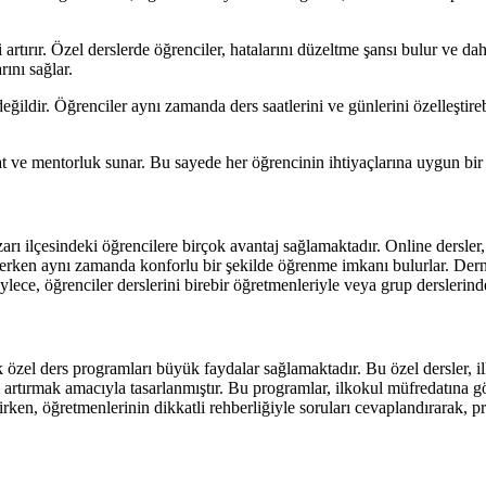
tırır. Özel derslerde öğrenciler, hatalarını düzeltme şansı bulur ve daha
rını sağlar.
ğildir. Öğrenciler aynı zamanda ders saatlerini ve günlerini özelleştireb
t ve mentorluk sunar. Bu sayede her öğrencinin ihtiyaçlarına uygun bir ş
rı ilçesindeki öğrencilere birçok avantaj sağlamaktadır. Online dersler, 
derken aynı zamanda konforlu bir şekilde öğrenme imkanı bulurlar. Derne
ece, öğrenciler derslerini birebir öğretmenleriyle veya grup derslerinde 
özel ders programları büyük faydalar sağlamaktadır. Bu özel dersler, i
artırmak amacıyla tasarlanmıştır. Bu programlar, ilkokul müfredatına gö
irken, öğretmenlerinin dikkatli rehberliğiyle soruları cevaplandırarak, p