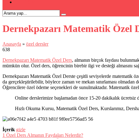
İLETİŞİM
Dernekpazarı Matematik Özel 
Anasayfa
»
özel dersler
638
Dernekpazarı Matematik Özel Ders
, almanın birçok faydası bulunmakt
mümkün olur. Özel ders, öğrencinin birebir ilgi ve desteği almasını sağ
Dernekpazarı Matematik Özel Derste çeşitli seviyelerde matematik özel d
da gerçekleştirilebilir, böylece zaman ve mekan sınırlaması olmadan der
Öğrencilere özel ödeme seçenekleri de sunulmaktadır. Matematik özel de
Online derslerimize başlamadan önce 15-20 dakikalık ücretsiz d
Hızlı Okuma Kursu, Matematik Özel Ders, Kurslarımız, Dershanel
İçerik
gizle
1
Özel Ders Almanın Faydaları Nelerdir?