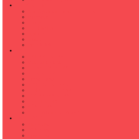
İLKÖĞRETİM
Sınıf Öğretmeni İlkokul Özel Ders
Matematik
Türkçe
Fen Bilimleri
İngilizce
İnkılap
Din Kültürü
LİSE
TYT-AYT KURSU
Matematik Kursu
GEOMETRİ KURSU
FİZİK KURSU
Kimya Kursu
BİYOLOJİ KURSU
TÜRKÇE -EDEBİYAT
COGRAFYA KURSU
TARİH KURSU
YÖS KURSU
YDT (Yabancı Dil Sınavı)
ÜNİVERSİTE
Ales Kursu
DGS Kursu
Kpss Kursu