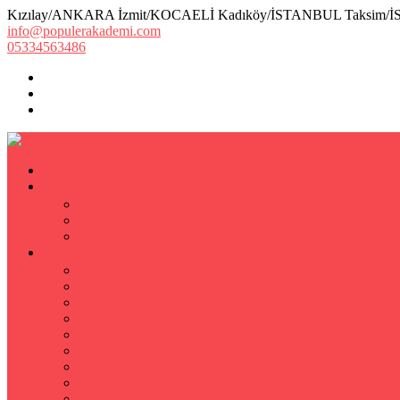
Kızılay/ANKARA İzmit/KOCAELİ Kadıköy/İSTANBUL Taksim/
info@populerakademi.com
05334563486
ANASAYFA
KURUMSAL
HAKKIMIZDA
EKİBİMİZ
Öğretmen Başvuru Formu
ÖZEL DERS
Özel Ders
Hızlı Okuma Kursu
İlkokul Özel Ders
Matematik Özel Ders
Özel Ders Fizik
Kimya Özel Ders
Eğitim Koçu Mentor
Hızlı Okuma Teknikleri
Hızlı Okuma Programı