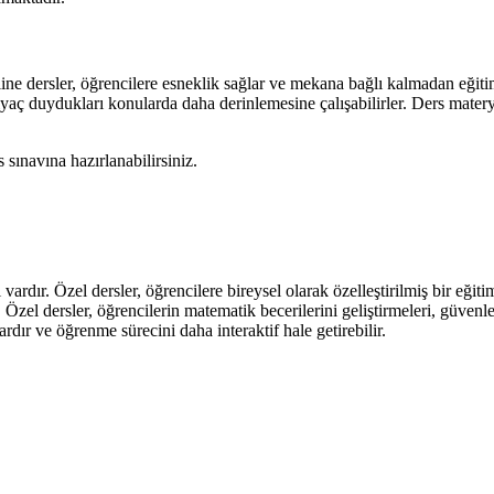
nline dersler, öğrencilere esneklik sağlar ve mekana bağlı kalmadan eği
tiyaç duydukları konularda daha derinlemesine çalışabilirler. Ders matery
 sınavına hazırlanabilirsiniz.
dır. Özel dersler, öğrencilere bireysel olarak özelleştirilmiş bir eğit
 Özel dersler, öğrencilerin matematik becerilerini geliştirmeleri, güvenler
dır ve öğrenme sürecini daha interaktif hale getirebilir.