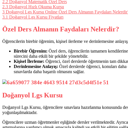
2.2
Doğanyol Matematik Özel Ders
2.3
Doğanyol Hızlı Okuma Kursu
3
Doğanyol Lgs Kursu Online Özel Ders Almanın Faydaları Nelerdir
3.1
Doğanyol Lgs Kursu Fiyatları
Özel Ders Almanın Faydaları Nelerdir?
Öğrencilerin birebir öğrenim, kişisel ilerleme ve derinlemesine anlayış 
Birebir Öğrenim:
Özel ders, öğrencilerin tamamen kendilerine 
sürecini daha etkili bir şekilde yönetebilir.
Kişisel İlerleme:
Öğrenci, özel derslerde öğretmenin tam dikkatini
Derinlemesine Anlayış:
Özel derslerde öğrenci, konuları daha 
sınavlarda daha başarılı olmasını sağlar.
Doğanyol Lgs Kursu
Doğanyol Lgs Kursu, öğrencilere sınavlara hazırlanma konusunda deste
yoğunlaşılmaktadır.
Öğrencilere uzman öğretmenler eşliğinde dersler verilmektedir. Ayrıca, 
artırmalarına yardımcı olmak amacıyla kaliteli ve etkili bir eğitim sağl