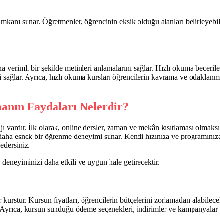
mkanı sunar. Öğretmenler, öğrencinin eksik olduğu alanları belirleyebili
a verimli bir şekilde metinleri anlamalarını sağlar. Hızlı okuma beceril
i sağlar. Ayrıca, hızlı okuma kursları öğrencilerin kavrama ve odaklanma
anın Faydaları Nelerdir?
 vardır. İlk olarak, online dersler, zaman ve mekân kısıtlaması olmaksı
r daha esnek bir öğrenme deneyimi sunar. Kendi hızınıza ve programınıza 
edersiniz.
eneyiminizi daha etkili ve uygun hale getirecektir.
r kurstur. Kursun fiyatları, öğrencilerin bütçelerini zorlamadan alabile
z. Ayrıca, kursun sunduğu ödeme seçenekleri, indirimler ve kampanyalar h