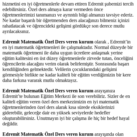
hizmetini en iyi öğretmenlerle devam ettiren Edremit şubemizi tercih
edebilirsiniz. Özel ders almaya karar vermeden önce
öğretmenlerimizi tanımanızı ve ayrıntılı bilgi almanızı tavsiye ederiz.
Ne kadar başarılı bir öğretmenden ders alacağınızı bilmeniz içinizi
rahatlatacak ve öğrencideki gelişimi gördükçe son derece mutlu
ayrılacaksınız.
Edremit Matematik Özel Ders veren kurum
olarak , Edremit’in
en iyi matematik öğretmenleri ile çalışmaktadır. Normal düzeyde bir
matematik öğretmeni ile daha uygun ücretlere anlaşmak yerine
eğitim kalitesini en üst düzey öğretmenlerle zirvede tutan, önceliğini
öğrencilerin alacağını verim olarak belirlemiştir. Sonrasında başarı
kendiliğinden gelmektedir. Velilerin çocuklarındaki gelişimi
görmesiyle birlikte ne kadar kaliteli bir eğitim verdiğimizin bir kere
daha farkına vararak mutlu olmaktayız.
Edremit Matematik Özel Ders veren kurum
arayışınıza
Edremit’te bulunan Eğitim Merkezi ile son verebiliriz. Sizler de en
kaliteli eğitim veren özel ders merkezimizin en iyi matematik
öğretmenlerinden özel ders alarak kısa sürede eksiklerinizi
giderebilir, geleceğe dair en yüksek seviyelerde hedefler
oluşturabilirsiniz. Unutmayın iyi bir çalışma ile hiç bir hedef hayal
değildir.
Edremit Matematik Özel Ders veren kurum
arayışında olan