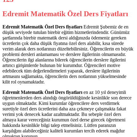
Edremit Matematik Özel Ders
Fiyatları
Edremit Matematik Özel Ders fiyatları
Edremit Şubemiz de en
düşük seviyede tutulan birebir eğitim hizmetlerindendir. Günümüz
şartlarında birebir matematik dersi aldığınızda ödemeniz gereken
ücretlerin çok daha düşük fiyatına özel ders alabilir, kısa sürede
verim alarak ders notlarınızı düzeltebilirsiniz. Öğrencilerin en büyük
problemi dersleri anlamaması ve derslere ilgilerinin olmamasıdır.
Öğrencilerin ilgi alanlarına bilerek öğrencilerin derslere ilgilerini
artırıcı girişimlerde bulunan bir kurumdur. Öğrencileri motive
edebilecek tüm değerlendirmeleri yaparak, derslere ilgilerinin
artmasını sağlamakta, öğrencilerin ders notlarının yükselmesinde
kilit rol oynamaktadır.
Edremit Matematik Özel Ders fiyatları
en az 10 yıl deneyimli
öğretmenlerden ders alındığı öngörüldüğünde kesinlikle son derece
uygun olmaktadır. Kimi kurumlar öğrencilere ders verdirmek
suretiyle özel ders ücretlerini daha aza çekmeye çalışmakta fakat
verimi yok denecek kadar azaltmaktadır. Bu sebeple özel ders
almaya karar vereceğiniz kurumun özel derse girecek öğretmeni
hakkında kesinlikle bilgi talep etmelisiniz. Lütfen paranızın
karşılığını alabileceğiniz kaliteli kurumları tercih ederek mağdur
olmaktan korunun.