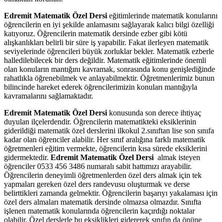
Edremit Matematik Özel Dersi
eğitimlerinde matematik konularını
öğrencilerin en iyi şekilde anlamasını sağlayarak kalıcı bilgi özelliği
katıyoruz. Öğrencilerin matematik dersinde ezber gibi kötü
alışkanlıkları belirli bir süre iş yapabilir. Fakat ilerleyen matematik
seviyelerinde öğrencileri büyük zorluklar bekler. Matematik ezberle
halledilebilecek bir ders değildir. Matematik eğitimlerinde önemli
olan konuların mantığını kavramak, sonrasında konu genişlediğinde
rahatlıkla öğrenebilmek ve anlayabilmektir. Öğretmenlerimiz bunun
bilincinde hareket ederek öğrencilerimizin konuları mantığıyla
kavramalarını sağlamaktadır.
Edremit Matematik Özel Dersi
konusunda son derece ihtiyaç
duyulan ilçelerdendir. Öğrencilerin matematikteki eksiklerinin
giderildiği matematik özel derslerini ilkokul 2.sınıftan lise son sınıfa
kadar olan öğrenciler alabilir. Her sınıf aralığına farklı matematik
öğretmenleri eğitim vermekte, öğrencilerin kısa sürede eksiklerini
gidermektedir.
Edremit Matematik Özel Dersi
almak isteyen
öğrenciler 0533 456 3486 numaralı sabit hattımızı arayabilir.
Öğrencilerin deneyimli öğretmenlerden özel ders almak için tek
yapmaları gereken özel ders randevusu oluşturmak ve derse
belirttikleri zamanda gelmektir. Öğrencilerin başarıyı yakalaması için
özel ders almaları matematik dersinde olmazsa olmazdır. Sınıfta
işlenen matematik konularında öğrencilerin kaçırdığı noktalar
olabilir. Özel derslerle bu eksiklikleri gidererek sınıfın da önüne