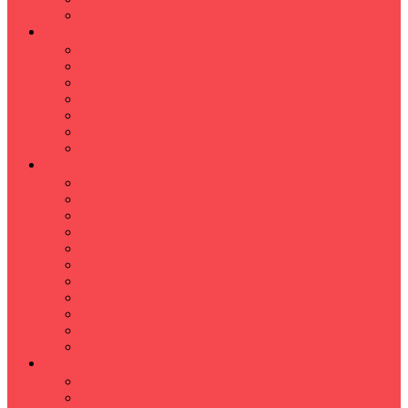
Hızlı Okuma Programı
İLKÖĞRETİM
Sınıf Öğretmeni İlkokul Özel Ders
Matematik
Türkçe
Fen Bilimleri
İngilizce
İnkılap
Din Kültürü
LİSE
TYT-AYT KURSU
Matematik Kursu
GEOMETRİ KURSU
FİZİK KURSU
Kimya Kursu
BİYOLOJİ KURSU
TÜRKÇE -EDEBİYAT
COGRAFYA KURSU
TARİH KURSU
YÖS KURSU
YDT (Yabancı Dil Sınavı)
ÜNİVERSİTE
Ales Kursu
DGS Kursu