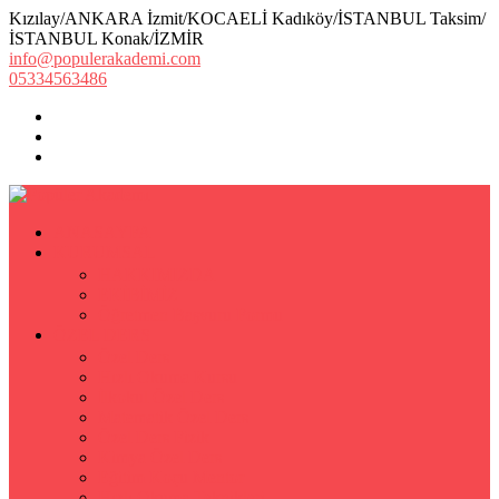
Kızılay/ANKARA İzmit/KOCAELİ Kadıköy/İSTANBUL Taksim/
İSTANBUL Konak/İZMİR
info@populerakademi.com
05334563486
ANASAYFA
KURUMSAL
HAKKIMIZDA
EKİBİMİZ
Öğretmen Başvuru Formu
ÖZEL DERS
Özel Ders
Hızlı Okuma Kursu
İlkokul Özel Ders
Matematik Özel Ders
Özel Ders Fizik
Kimya Özel Ders
Eğitim Koçu Mentor
Hızlı Okuma Teknikleri