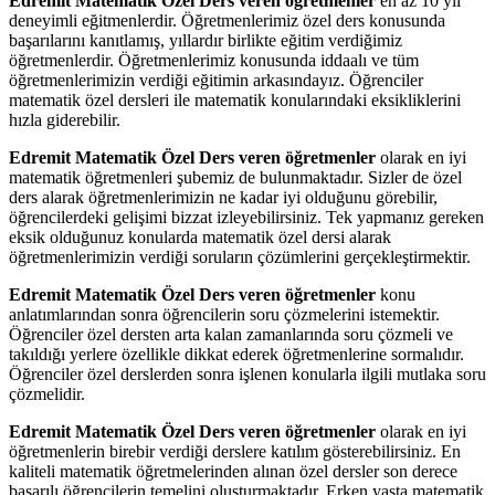
Edremit Matematik Özel Ders veren öğretmenler
en az 10 yıl
deneyimli eğitmenlerdir. Öğretmenlerimiz özel ders konusunda
başarılarını kanıtlamış, yıllardır birlikte eğitim verdiğimiz
öğretmenlerdir. Öğretmenlerimiz konusunda iddaalı ve tüm
öğretmenlerimizin verdiği eğitimin arkasındayız. Öğrenciler
matematik özel dersleri ile matematik konularındaki eksikliklerini
hızla giderebilir.
Edremit Matematik Özel Ders veren öğretmenler
olarak en iyi
matematik öğretmenleri şubemiz de bulunmaktadır. Sizler de özel
ders alarak öğretmenlerimizin ne kadar iyi olduğunu görebilir,
öğrencilerdeki gelişimi bizzat izleyebilirsiniz. Tek yapmanız gereken
eksik olduğunuz konularda matematik özel dersi alarak
öğretmenlerimizin verdiği soruların çözümlerini gerçekleştirmektir.
Edremit Matematik Özel Ders veren öğretmenler
konu
anlatımlarından sonra öğrencilerin soru çözmelerini istemektir.
Öğrenciler özel dersten arta kalan zamanlarında soru çözmeli ve
takıldığı yerlere özellikle dikkat ederek öğretmenlerine sormalıdır.
Öğrenciler özel derslerden sonra işlenen konularla ilgili mutlaka soru
çözmelidir.
Edremit Matematik Özel Ders veren öğretmenler
olarak en iyi
öğretmenlerin birebir verdiği derslere katılım gösterebilirsiniz. En
kaliteli matematik öğretmelerinden alınan özel dersler son derece
başarılı öğrencilerin temelini oluşturmaktadır. Erken yaşta matematik