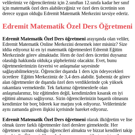
velilerimiz ve öğrencilerimiz için 2.sınıftan 12.sınıfa kadar her sınıf
için matematik özel ders alabileceğiniz ve özel ders ücretinin son
derece uygun olduğu Edremit Matematik Merkezini tavsiye ederiz.
Edremit Matematik Özel Ders Öğretmeni
Edremit Matematik Özel Ders öğretmeni
arayışında olan veliler,
Edremit Matematik Online Merkezini denemek ister misiniz? Size
iddia ediyoruz ki en iyi matematik öğretmenleri Edremit Eğitim
Merkezinde görev almaktadır. Hem de özel ders ücretini duysanız
olasılığı hakkında oldukça şüpheleriniz olacaktır. Evet, bunu
öğretmenlerimizin özverisi ve anlaşmalar sayesinde
sağlayabilmekteyiz. Öğrenciler dışarıda 1 ders için ödeyecekleri
ücretlere Eğitim Merkezimiz de 3,4 ders alabilir. Şubemiz de görev
alan öğretmenler de dışarıda özel ders verdiklerinde çok yüksek
rakamlara vermektedir. Tek farkımız öğretmenlerle olan
anlaşmalarımız, biz eğitimden değil, kendimizden kısarak en iyi
eğitimi almanızı sağlıyoruz. Sizin öğrencilerinizin başarılı olmasını
kendimize bir borç bilerek kar marjını yok ediyoruz. Velilerimizle
aynı zamanda güven ilişkisi içerisinde hareket ediyoruz.
Edremit Matematik Özel Ders öğretmeni
olarak ilköğretim ve lise
olmak üzere farklı öğretmenler özel derslere girmektedir. Her
öğretmen uzman olduğu öğrencileri almakta ve bizzat kendileri takip