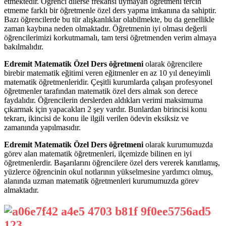
etmektedir. Öğrenci dilerse frekansı uymayan öğretmeni tercih
etmeme farklı bir öğretmenle özel ders yapma imkanına da sahiptir.
Bazı öğrencilerde bu tür alışkanlıklar olabilmekte, bu da genellikle
zaman kaybına neden olmaktadır. Öğretmenin iyi olması değerli
öğrencilerimizi korkutmamalı, tam tersi öğretmenden verim almaya
bakılmalıdır.
Edremit Matematik Özel Ders öğretmeni
olarak öğrencilere
birebir matematik eğitimi veren eğitmenler en az 10 yıl deneyimli
matematik öğretmenleridir. Çeşitli kurumlarda çalışan profesyonel
öğretmenler tarafından matematik özel ders almak son derece
faydalıdır. Öğrencilerin derslerden aldıkları verimi maksimuma
çıkarmak için yapacakları 2 şey vardır. Bunlardan birincisi konu
tekrarı, ikincisi de konu ile ilgili verilen ödevin eksiksiz ve
zamanında yapılmasıdır.
Edremit Matematik Özel Ders öğretmeni
olarak kurumumuzda
görev alan matematik öğretmenleri, ilçemizde bilinen en iyi
öğretmenlerdir. Başarılarını öğrencilere özel ders vererek kanıtlamış,
yüzlerce öğrencinin okul notlarının yükselmesine yardımcı olmuş,
alanında uzman matematik öğretmenleri kurumumuzda görev
almaktadır.