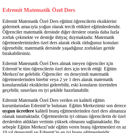
Edremit Matematik Özel Ders
Edremit Matematik Özel Ders eğitimi öğrencilerin eksiklerini
gidermek amacıyla yoğun olarak tercih ettikleri eğitimlerdendir.
Öğrenciler matematik dersinde diğer derslere oranla daha fazla
zorluk çekmekte ve desteğe ihtiyaç duymaktadır. Matematik
öğretmenlerimizden özel ders alarak eksik olduğunuz konuları
öğrenebilir, matematik dersinde yaşadığınız zorlukları geride
bırakabilirsiniz.
Edremit Matematik Özel Ders almak isteyen öğrenciler için
Edremit’te tüm öğrencilerin özel ders için tercih ettiği Eğitim
Merkezi’ne gelebilir. Öğrenciler en deneyimli matematik
öğretmenlerinden birebir veya 2 ye 1 ders alarak matematik
konularındaki eksiklerini giderebilir, eski konuların üzerinden
geçebilir, sınavlara en iyi şekilde hazırlanabilir.
Edremit Matematik Özel Ders verilen en kaliteli eğitim
kurumlarından Edremit’te bulunan Eğitim Merkezimiz son derece
uygun ücretlere
kaliteli branş eğitmenlerinden özel ders almanıza
olanak tanımaktadır. Öğretmenlerin iyi olması öğrencilerin de özel
derslerden aldıkları verimin yüksek olmasını sağlamaktadır. Bu
sebeple Eğitim Merkezi’nde eğitim veren branş öğretmenleri en az
10 yıl deneyimli ve Edremit’in en iyi branş eğitmenleridir.