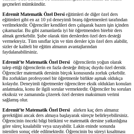
geçmeleri mümkündür.
Edremit Matematik Özel Dersi
eğitimleri de diğer özel ders
eğitimleri gibi en az 10 yıl deneyimli branş öğretmenleri tarafından
verilmektedir. Öğrenciler kendileri ders çalışarak bazen işin içinden
çıkamazlar. Bu gibi zamanlarda iyi bir öğretmenden birebir ders
almak gerekebilir. Şube olarak tüm derslerden özel ders desteği
vermekteyiz. Tüm sınıflar için ve tüm dersler için özel ders alabilir,
sizler de kaliteli bir eğitim almanın avantajlarından
faydalanabilirsiniz.
Edremit’te Matematik Özel Dersi
öğrencilerin yoğun olarak
talep ettiği öğrencilerin en fazla desteğe ihtiyaç duydu özel derstir.
Öğrenciler matematik dersinin birçok konusunda zorluk çekebilir.
Bu zorlukları profesyonel bir öğretmenle birlikte aşmak oldukça
kolaydır. Deneyimli öğretmenler öğrencilere eksik oldukları konuları
anlatmakta, konu ile ilgili sorular vermektedir. Öğrenciler bu soruları
eksiksiz ve zamanında çözerek özel dersten maksimum verimi
sağlamış olur.
Edremit’te Matematik Özel Dersi
alırken kaç ders almanız
gerektiğini ancak ders almaya başlayarak süreçte belirleyebilirsiniz.
Öğrencinin önceki bilgi birikimi ve matematik dersine yatkınlığına
göre süreç kısalabilir veya uzayabilir. Lakin eninde sonunda
istenilen sonuç elde edilmektedir. Öğrencinin bu süreyi kısaltması