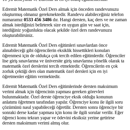
Edremit Matematik Özel Ders almak için önceden randevunuzu
oluşturmuş olmanız gerekmektedir. Randevu alabileceğiniz telefon
numaramız
0533 456 3486
dır. Hangi dersten, kaç ders ve ne zaman
almak istediğinizi belirterek size en uygun gün ve saat için,
istediğiniz yoğunlukta olacak şekilde özel ders randevunuzu
oluşturabilirsiniz.
Edremit Matematik Özel Ders eğitimleri sınavlardan önce
alınabileceği gibi öğrencilerin eksiklik hissettikleri konuları
öğrenmesi için de oldukça çok tercih edilen eğitimlerdir. Öğrenciler
lise giriş sınavlarına ve üniversite giriş sınavlarına yönelik olarak ta
matematik özel derslerini tercih etmektedir. Öğrencilerin en çok
zorluk çektiği ders olan matematik özel dersleri için en iyi
öğretmenler eğitim vermektedir.
Edremit Matematik Özel Ders eğitimlerinde dersten maksimum
verimi almak için öğrencinin yapması gereken görevleri
bulunmaktadır. Özel derste öğrenciye eksik olduğu konunun
anlatımı öğretmen tarafından yapılır. Öğrenciye konu ile ilgili soru
çözümünü nasıl yapabileceği öğretilir. Dersten sonra öğrenciye bir
sonraki derse kadar yapması için konu ile ilgili sorular verilir. Eğer
öğrenci konu tekrarı yapar ve ödevini eksiksiz yerine getirirse
dersten maksimum verimi almış olur.