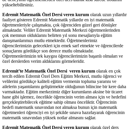
yükseltebilirsiniz.
Edremit Matematik Özel Dersi veren kurum
olarak uzun yıllardır
faaliyet gösteren Edremit Matematik yıllardır en iyi matematik
öğretmenleriyle çalışmakta, çok öğrenciden güzel geri dönüşler
almaktadır. Veliler Edremit Matematik Merkezi öğretmenlerinden
çok memnun olduklarını belirten yıl sonu mesajlarıyla eğitim
danışmanlarımızı mutlu etmektedir. Öğretmenlerimiz
öğrencilerimizin gelecekleri için emek sarf etmekte ve öğrencilerde
sonuçlarını gördükçe son derece mutlu olmaktadır.
Öğretmenlerimizin tek kaygısı öğrencilerimizin başarılı olmaları ve
özel derslerden verim aldıklarını görmeleridir.
Edremit’te Matematik Özel Dersi veren kurum
olarak en çok
tercih edilen Edremit Özel Ders Eğitim Merkezi, mutlu öğrenci ve
velilerini gördükçe kaliteli eğitim vermenin topluma yararını ve
ailelerin yaşantılarını geliştirmekte olduğunun bilincine bir kere daha
varmaktadır. Eğitim merkezimiz diğer kurumların aksine bir ticaret
hane gibi işlemez, öncelikle öğrencinin verim alması için ve hedefini
gerçekleştirebilecek eğitime sahip olması önceliktir. Öğrencinin
hedefi matematik sınavından not almaksa bunun için matematik
öğretmenleri öğrenciyi en iyi şekilde sınava hazırlayarak öğrencinin
matematik sınavından yüksek notlar almasını sağlar.
Edremit Matematik Özel Dersi veren kurum
olarak özel ders