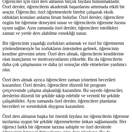
Öğrenciler için özel ders almanın birçok faydası bulunmaktadır.
Özel dersler, öğrencilerin akademik başarılarını artırmada etkili bir
araçtır. Öğrenciler, özel öğretmenlerle birebir çalışarak eksik
oldukları konuları anlama fırsatı bulurlar. Özel dersler, öğrencilere
özgün bir öğrenme deneyimi sunar ve öğrencilerin öğrenme hızına
uyum sağlar. Aynı zamanda özel dersler, öğrencilere istedikleri
zaman ve yerde ders alabilme esnekliği sunar.
Bir öğrencinin yaşadığı zorlukları anlamak ve özel bir öğretmenin
yönlendirmesiyle bu zorlukların üstesinden gelmek, öğrencinin
kendine güvenini artırır. Özel ders almak, öğrencilerin kendilerine
olan inançlarını ve motivasyonlarını yükseltir. Bu da öğrencilerin
daha çok çalışmasına ve daha iyi sonuçlar elde etmelerine yardımcı
olur.
Özel ders almak ayrıca öğrencilere zaman yönetimi becerileri
kazandırır. Özel dersler, öğrencilere düzenli bir program
çerçevesinde çalışma alışkanlığı kazandırır. Bu sayede öğrenciler,
derslerini düzenli bir şekilde takip edebilir ve verimli bir şekilde
çalışabilirler. Aynı zamanda özel dersler, öğrencilere planlama
becerileri ve sorumluluk duygusu kazandırır.
Özel ders almanın başka bir önemli faydası ise öğrencilerin öğrenme
tarzlarına uygun bir şekilde öğrenmelerine imkan sağlamasıdır. Her
öğrenci farklı bir öğrenme tarzına sahiptir ve özel derslerde