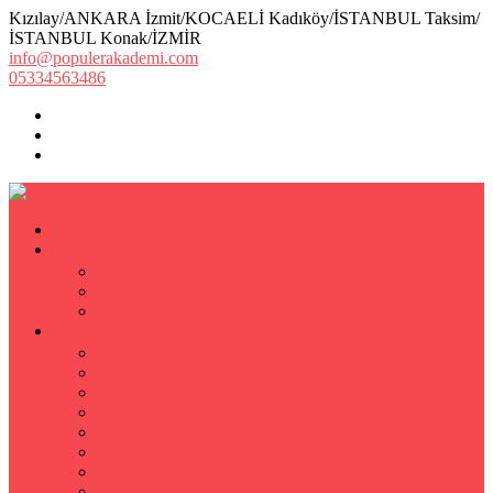
Kızılay/ANKARA İzmit/KOCAELİ Kadıköy/İSTANBUL Taksim/
İSTANBUL Konak/İZMİR
info@populerakademi.com
05334563486
ANASAYFA
KURUMSAL
HAKKIMIZDA
EKİBİMİZ
Öğretmen Başvuru Formu
ÖZEL DERS
Özel Ders
Hızlı Okuma Kursu
İlkokul Özel Ders
Matematik Özel Ders
Özel Ders Fizik
Kimya Özel Ders
Eğitim Koçu Mentor
Hızlı Okuma Teknikleri