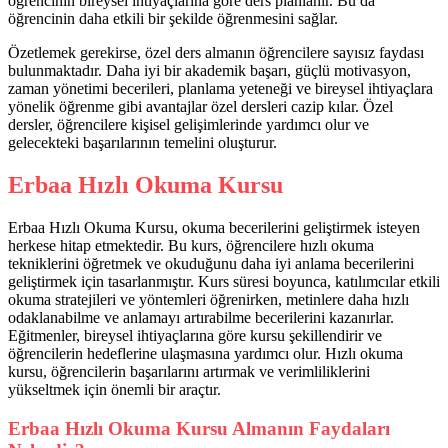
öğrencinin bireysel ihtiyaçlarına göre ders planlanır. Bu da
öğrencinin daha etkili bir şekilde öğrenmesini sağlar.
Özetlemek gerekirse, özel ders almanın öğrencilere sayısız faydası
bulunmaktadır. Daha iyi bir akademik başarı, güçlü motivasyon,
zaman yönetimi becerileri, planlama yeteneği ve bireysel ihtiyaçlara
yönelik öğrenme gibi avantajlar özel dersleri cazip kılar. Özel
dersler, öğrencilere kişisel gelişimlerinde yardımcı olur ve
gelecekteki başarılarının temelini oluşturur.
Erbaa Hızlı Okuma Kursu
Erbaa Hızlı Okuma Kursu, okuma becerilerini geliştirmek isteyen
herkese hitap etmektedir. Bu kurs, öğrencilere hızlı okuma
tekniklerini öğretmek ve okuduğunu daha iyi anlama becerilerini
geliştirmek için tasarlanmıştır. Kurs süresi boyunca, katılımcılar etkili
okuma stratejileri ve yöntemleri öğrenirken, metinlere daha hızlı
odaklanabilme ve anlamayı artırabilme becerilerini kazanırlar.
Eğitmenler, bireysel ihtiyaçlarına göre kursu şekillendirir ve
öğrencilerin hedeflerine ulaşmasına yardımcı olur. Hızlı okuma
kursu, öğrencilerin başarılarını artırmak ve verimliliklerini
yükseltmek için önemli bir araçtır.
Erbaa Hızlı Okuma Kursu Almanın Faydaları