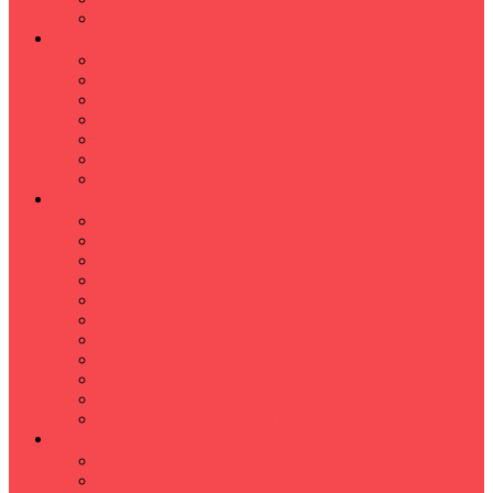
Hızlı Okuma Programı
İLKÖĞRETİM
Sınıf Öğretmeni İlkokul Özel Ders
Matematik
Türkçe
Fen Bilimleri
İngilizce
İnkılap
Din Kültürü
LİSE
TYT-AYT KURSU
Matematik Kursu
GEOMETRİ KURSU
FİZİK KURSU
Kimya Kursu
BİYOLOJİ KURSU
TÜRKÇE -EDEBİYAT
COGRAFYA KURSU
TARİH KURSU
YÖS KURSU
YDT (Yabancı Dil Sınavı)
ÜNİVERSİTE
Ales Kursu
DGS Kursu