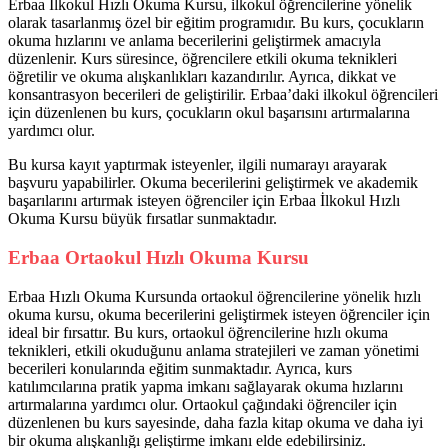
Erbaa İlkokul Hızlı Okuma Kursu, ilkokul öğrencilerine yönelik
olarak tasarlanmış özel bir eğitim programıdır. Bu kurs, çocukların
okuma hızlarını ve anlama becerilerini geliştirmek amacıyla
düzenlenir. Kurs süresince, öğrencilere etkili okuma teknikleri
öğretilir ve okuma alışkanlıkları kazandırılır. Ayrıca, dikkat ve
konsantrasyon becerileri de geliştirilir. Erbaa’daki ilkokul öğrencileri
için düzenlenen bu kurs, çocukların okul başarısını artırmalarına
yardımcı olur.
Bu kursa kayıt yaptırmak isteyenler, ilgili numarayı arayarak
başvuru yapabilirler. Okuma becerilerini geliştirmek ve akademik
başarılarını artırmak isteyen öğrenciler için Erbaa İlkokul Hızlı
Okuma Kursu büyük fırsatlar sunmaktadır.
Erbaa Ortaokul Hızlı Okuma Kursu
Erbaa Hızlı Okuma Kursunda ortaokul öğrencilerine yönelik hızlı
okuma kursu, okuma becerilerini geliştirmek isteyen öğrenciler için
ideal bir fırsattır. Bu kurs, ortaokul öğrencilerine hızlı okuma
teknikleri, etkili okuduğunu anlama stratejileri ve zaman yönetimi
becerileri konularında eğitim sunmaktadır. Ayrıca, kurs
katılımcılarına pratik yapma imkanı sağlayarak okuma hızlarını
artırmalarına yardımcı olur. Ortaokul çağındaki öğrenciler için
düzenlenen bu kurs sayesinde, daha fazla kitap okuma ve daha iyi
bir okuma alışkanlığı geliştirme imkanı elde edebilirsiniz.