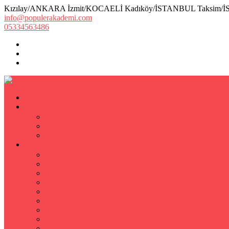
Kızılay/ANKARA İzmit/KOCAELİ Kadıköy/İSTANBUL Taksim/
info@populerakademi.com
05334563486
ANASAYFA
KURUMSAL
HAKKIMIZDA
EKİBİMİZ
Öğretmen Başvuru Formu
ÖZEL DERS
Özel Ders
Hızlı Okuma Kursu
İlkokul Özel Ders
Matematik Özel Ders
Özel Ders Fizik
Kimya Özel Ders
Eğitim Koçu Mentor
Hızlı Okuma Teknikleri
Hızlı Okuma Programı