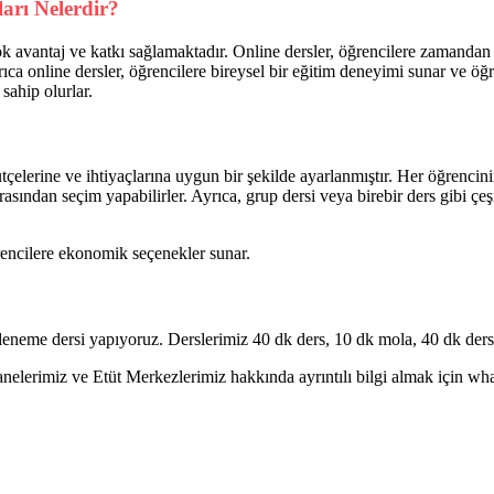
arı Nelerdir?
k avantaj ve katkı sağlamaktadır. Online dersler, öğrencilere zamanda
yrıca online dersler, öğrencilere bireysel bir eğitim deneyimi sunar ve öğ
sahip olurlar.
ütçelerine ve ihtiyaçlarına uygun bir şekilde ayarlanmıştır. Her öğrencin
arasından seçim yapabilirler. Ayrıca, grup dersi veya birebir ders gibi çe
rencilere ekonomik seçenekler sunar.
eneme dersi yapıyoruz. Derslerimiz 40 dk ders, 10 dk mola, 40 dk ders 
erimiz ve Etüt Merkezlerimiz hakkında ayrıntılı bilgi almak için whatsa