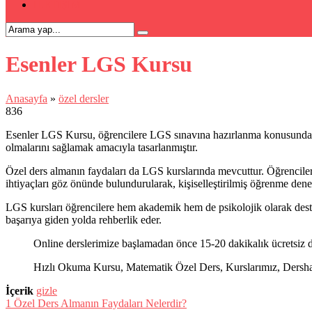
İLETİŞİM
Esenler LGS Kursu
Anasayfa
»
özel dersler
836
Esenler LGS Kursu, öğrencilere LGS sınavına hazırlanma konusunda büyü
olmalarını sağlamak amacıyla tasarlanmıştır.
Özel ders almanın faydaları da LGS kurslarında mevcuttur. Öğrenciler,
ihtiyaçları göz önünde bulundurularak, kişiselleştirilmiş öğrenme den
LGS kursları öğrencilere hem akademik hem de psikolojik olarak destek s
başarıya giden yolda rehberlik eder.
Online derslerimize başlamadan önce 15-20 dakikalık ücretsiz d
Hızlı Okuma Kursu, Matematik Özel Ders, Kurslarımız, Dershanel
İçerik
gizle
1
Özel Ders Almanın Faydaları Nelerdir?