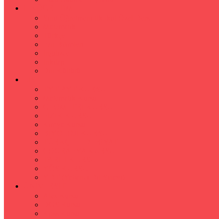
İLKÖĞRETİM
Sınıf Öğretmeni İlkokul Özel Ders
Matematik
Türkçe
Fen Bilimleri
İngilizce
İnkılap
Din Kültürü
LİSE
TYT-AYT KURSU
Matematik Kursu
GEOMETRİ KURSU
FİZİK KURSU
Kimya Kursu
BİYOLOJİ KURSU
TÜRKÇE -EDEBİYAT
COGRAFYA KURSU
TARİH KURSU
YÖS KURSU
YDT (Yabancı Dil Sınavı)
ÜNİVERSİTE
Ales Kursu
DGS Kursu
Kpss Kursu