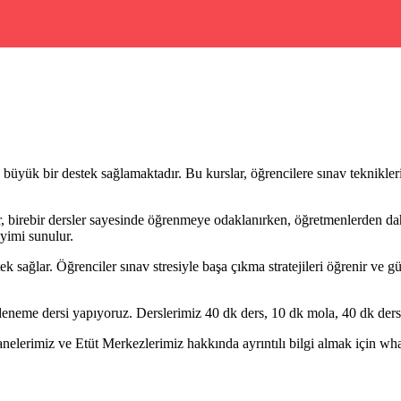
k bir destek sağlamaktadır. Bu kurslar, öğrencilere sınav tekniklerini
 birebir dersler sayesinde öğrenmeye odaklanırken, öğretmenlerden daha 
eyimi sunulur.
ağlar. Öğrenciler sınav stresiyle başa çıkma stratejileri öğrenir ve güv
eneme dersi yapıyoruz. Derslerimiz 40 dk ders, 10 dk mola, 40 dk ders 
erimiz ve Etüt Merkezlerimiz hakkında ayrıntılı bilgi almak için whatsa