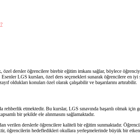
r?
 özel dersler öğrencilere birebir eğitim imkanı sağlar, böylece öğrenciye
. Esenler LGS kursları, özel ders seçenekleri sunarak öğrencilere en iyi
yıf oldukları konuları özel olarak çalışabilir ve başarılarını artırabilir.
da rehberlik etmektedir. Bu kurslar, LGS sınavında başarılı olmak için
 kapsamlı bir şekilde ele alınmasını sağlamaktadır.
verilen derslerle öğrencilere kaliteli bir eğitim sunmaktadır. Öğrencile
ir, öğrencilerin hedefledikleri okullara yerleşmelerinde büyük bir etken