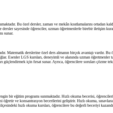
amaktadır. Bu özel dersler, zaman ve mekân kısıtlamalarını ortadan kaldı
ine dersler sayesinde öğrenciler, uzman öğretmenlerle birebir iletişim kura
nı sunar.
ır. Matematik derslerine özel ders almanın birçok avantajı vardır. Bu öz
 sağlar. Esenler LGS kursları, deneyimli ve alanında uzman öğretmenler ta
 güçlendirmek için fırsat sunar. Ayrıca, öğrencilere soruları çözme teknik
zengin bir eğitim programı sunmaktadır. Hızlı okuma becerisi, öğrencile
ini öğretir ve konsantrasyon becerilerini geliştirir. Hızlı okuma, sınavla
lçesindeki hızlı okuma kursları, öğrencilere bu değerli beceriyi kazandı