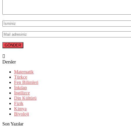
Dersler
Matematik
Türkçe
Fen Bilimleri
İnkılap
İngilizce
Din Kültürü
Fizik
Kimya
Biyoloji
Son Yazılar