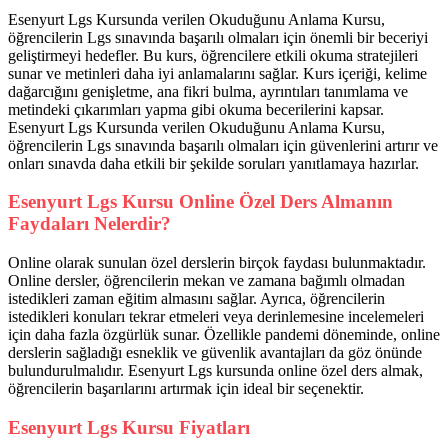
Esenyurt Lgs Kursunda verilen Okuduğunu Anlama Kursu,
öğrencilerin Lgs sınavında başarılı olmaları için önemli bir beceriyi
geliştirmeyi hedefler. Bu kurs, öğrencilere etkili okuma stratejileri
sunar ve metinleri daha iyi anlamalarını sağlar. Kurs içeriği, kelime
dağarcığını genişletme, ana fikri bulma, ayrıntıları tanımlama ve
metindeki çıkarımları yapma gibi okuma becerilerini kapsar.
Esenyurt Lgs Kursunda verilen Okuduğunu Anlama Kursu,
öğrencilerin Lgs sınavında başarılı olmaları için güvenlerini artırır ve
onları sınavda daha etkili bir şekilde soruları yanıtlamaya hazırlar.
Esenyurt Lgs Kursu Online Özel Ders Almanın
Faydaları Nelerdir?
Online olarak sunulan özel derslerin birçok faydası bulunmaktadır.
Online dersler, öğrencilerin mekan ve zamana bağımlı olmadan
istedikleri zaman eğitim almasını sağlar. Ayrıca, öğrencilerin
istedikleri konuları tekrar etmeleri veya derinlemesine incelemeleri
için daha fazla özgürlük sunar. Özellikle pandemi döneminde, online
derslerin sağladığı esneklik ve güvenlik avantajları da göz önünde
bulundurulmalıdır. Esenyurt Lgs kursunda online özel ders almak,
öğrencilerin başarılarını artırmak için ideal bir seçenektir.
Esenyurt Lgs Kursu Fiyatları