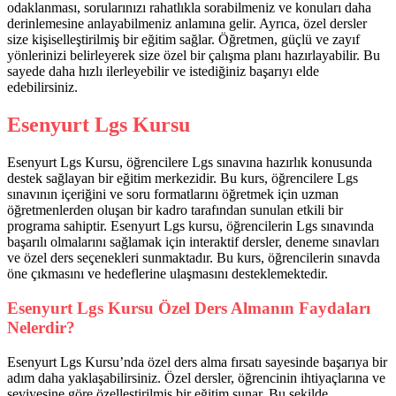
odaklanması, sorularınızı rahatlıkla sorabilmeniz ve konuları daha
derinlemesine anlayabilmeniz anlamına gelir. Ayrıca, özel dersler
size kişiselleştirilmiş bir eğitim sağlar. Öğretmen, güçlü ve zayıf
yönlerinizi belirleyerek size özel bir çalışma planı hazırlayabilir. Bu
sayede daha hızlı ilerleyebilir ve istediğiniz başarıyı elde
edebilirsiniz.
Esenyurt Lgs Kursu
Esenyurt Lgs Kursu, öğrencilere Lgs sınavına hazırlık konusunda
destek sağlayan bir eğitim merkezidir. Bu kurs, öğrencilere Lgs
sınavının içeriğini ve soru formatlarını öğretmek için uzman
öğretmenlerden oluşan bir kadro tarafından sunulan etkili bir
programa sahiptir. Esenyurt Lgs kursu, öğrencilerin Lgs sınavında
başarılı olmalarını sağlamak için interaktif dersler, deneme sınavları
ve özel ders seçenekleri sunmaktadır. Bu kurs, öğrencilerin sınavda
öne çıkmasını ve hedeflerine ulaşmasını desteklemektedir.
Esenyurt Lgs Kursu Özel Ders Almanın Faydaları
Nelerdir?
Esenyurt Lgs Kursu’nda özel ders alma fırsatı sayesinde başarıya bir
adım daha yaklaşabilirsiniz. Özel dersler, öğrencinin ihtiyaçlarına ve
seviyesine göre özelleştirilmiş bir eğitim sunar. Bu şekilde,