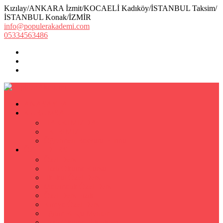
Kızılay/ANKARA İzmit/KOCAELİ Kadıköy/İSTANBUL Taksim/
İSTANBUL Konak/İZMİR
info@populerakademi.com
05334563486
ANASAYFA
KURUMSAL
HAKKIMIZDA
EKİBİMİZ
Öğretmen Başvuru Formu
ÖZEL DERS
Özel Ders
Hızlı Okuma Kursu
İlkokul Özel Ders
Matematik Özel Ders
Özel Ders Fizik
Kimya Özel Ders
Eğitim Koçu Mentor
Hızlı Okuma Teknikleri