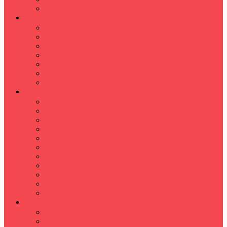
Hızlı Okuma Programı
İLKÖĞRETİM
Sınıf Öğretmeni İlkokul Özel Ders
Matematik
Türkçe
Fen Bilimleri
İngilizce
İnkılap
Din Kültürü
LİSE
TYT-AYT KURSU
Matematik Kursu
GEOMETRİ KURSU
FİZİK KURSU
Kimya Kursu
BİYOLOJİ KURSU
TÜRKÇE -EDEBİYAT
COGRAFYA KURSU
TARİH KURSU
YÖS KURSU
YDT (Yabancı Dil Sınavı)
ÜNİVERSİTE
Ales Kursu
DGS Kursu